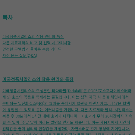
목차
미국정품시알리스의 작용 원리와 특징
다른 치료제와의 비교 및 선택 시 고려사항
안전한 구별법과 올바른 복용 가이드
자주 묻는 질문(Q&A)
미국정품시알리스의 작용 원리와 특징
미국정품시알리스의 주성분인 타다라필(Tadalafil)은 PDE5(포스포다이에스터라
제 5) 효소의 작용을 억제하는 물질입니다. 이는 성적 자극 시 음경 해면체에서
분비되는 일산화질소(NO)의 효과를 증대시켜 혈관을 이완시키고, 더 많은 혈액
이 유입될 수 있도록 돕는 메커니즘을 가집니다. 다른 치료제와 달리, 시알리스는
복용 후 30분에서 1시간 내에 효과가 나타나며, 그 효과가 무려 36시간까지 지속
될 수 있어 '주말 알약'이라는 별명을 얻기도 했습니다. 이는 사용자에게 시간적
압박감을 줄여 심리적 안정감을 제공하며, 자연스러운 관계 형성에 기여합니다.
또한, 미국 FDA의 승인을 받은 정품은 엄격한 품질 관리 과정을 거쳐 유효성분의