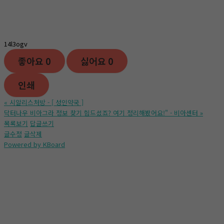
14l3ogv
좋아요
0
싫어요
0
인쇄
«
시알리스처방 - [ 성인약국 ]
닥터나우 비아그라 정보 찾기 힘드셨죠? 여기 정리해봤어요!" - 비아센터
»
목록보기
답글쓰기
글수정
글삭제
Powered by KBoard