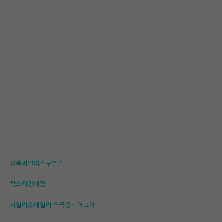
정품씨알리스구별법
칵스타판매점
시알리스데일리 약국용비아그라