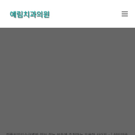
콘
텐
예림치과의원
츠
로
건
너
뛰
기
온라인상담
홈
온라인상담
온라인상담
정품씨알리스구별법 정보 찾는 분들께 추천하는 유용한 사이트 - [ 성인약국