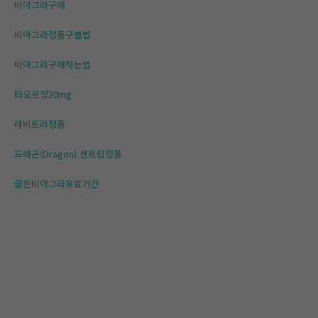
비아그라구매
비아그라정품구별법
비아그라구매하는법
타오르정20mg
레비트라정품
드래곤(Dragon) 센트립정품
골든비아그라유효기간