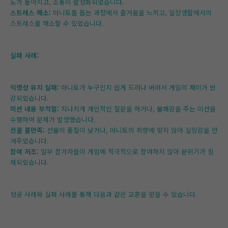
도가 높아지고, 소통이 활성화되었습니다.
스트레스 해소:
마니토를 돕는 과정에서 즐거움을 느끼고, 일상생활에서의
스트레스를 해소할 수 있었습니다.
실패 사례:
익명성 유지 실패:
마니토가 누구인지 쉽게 드러나 버려서 게임의 재미가 반
감되었습니다.
미션 내용 부적절:
지나치게 개인적인 질문을 하거나, 불쾌감을 주는 미션을
수행하여 문제가 발생했습니다.
선물 불만족:
선물의 품질이 낮거나, 마니토의 취향에 맞지 않아 실망감을 안
겨주었습니다.
참여 저조:
일부 참가자들이 게임에 적극적으로 참여하지 않아 분위기가 침
체되었습니다.
성공 사례와 실패 사례를 통해 다음과 같은 교훈을 얻을 수 있습니다.