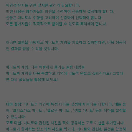
익명성 유지를 위한 철저한 관리가 필요합니다.
미션 내용은 참가자들의 의견을 수렴하여 신중하게 결정해야 합니다.
선물은 마니토의 취향을 고려하여 신중하게 선택해야 합니다.
모든 참가자들이 적극적으로 참여할 수 있도록 독려해야 합니다.
이러한 교훈을 바탕으로 마니토끼 게임을 계획하고 실행한다면, 더욱 성공적
인 결과를 얻을 수 있을 것입니다.
마니토끼 게임, 더욱 특별하게 즐기는 꿀팁 대방출
마니토끼 게임을 더욱 특별하고 기억에 남도록 만들고 싶으신가요? 그렇다
면 다음 꿀팁들을 활용해 보세요!
테마 설정:
마니토끼 게임에 특정 테마를 설정하여 재미를 더합니다. 예를 들
어, '크리스마스 마니토', '할로윈 마니토', '생일 마니토' 등의 테마를 설정할
수 있습니다.
포토 미션:
마니토와 관련된 사진을 찍어 공유하는 포토 미션을 추가합니다.
마니토가 좋아하는 장소에서 사진을 찍거나, 마니토와 관련된 물건을 활용하