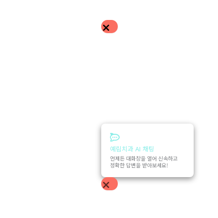
예림치과 AI 채팅
언제든 대화창을 열어 신속하고
정확한 답변을 받아보세요!