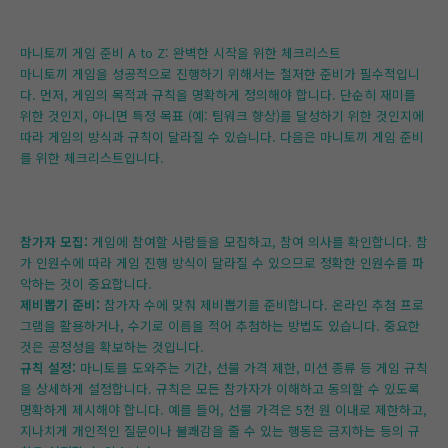
마니토끼 게임 준비 A to Z: 완벽한 시작을 위한 체크리스트
마니토끼 게임을 성공적으로 진행하기 위해서는 철저한 준비가 필수적입니
다. 먼저, 게임의 목적과 규칙을 명확하게 정의해야 합니다. 단순히 재미를
위한 것인지, 아니면 특정 목표 (예: 팀워크 향상)를 달성하기 위한 것인지에
따라 게임의 방식과 규칙이 달라질 수 있습니다. 다음은 마니토끼 게임 준비
를 위한 체크리스트입니다.
참가자 모집:
게임에 참여할 사람들을 모집하고, 참여 의사를 확인합니다. 참
가 인원수에 따라 게임 진행 방식이 달라질 수 있으므로 정확한 인원수를 파
악하는 것이 중요합니다.
제비뽑기 준비:
참가자 수에 맞춰 제비뽑기를 준비합니다. 온라인 추첨 프로
그램을 활용하거나, 수기로 이름을 적어 추첨하는 방법도 있습니다. 중요한
것은 공정성을 확보하는 것입니다.
규칙 설정:
마니토를 도와주는 기간, 선물 가격 제한, 미션 종류 등 게임 규칙
을 상세하게 설정합니다. 규칙은 모든 참가자가 이해하고 동의할 수 있도록
명확하게 제시해야 합니다. 예를 들어, 선물 가격은 5천 원 이내로 제한하고,
지나치게 개인적인 질문이나 불쾌감을 줄 수 있는 행동은 금지하는 등의 규