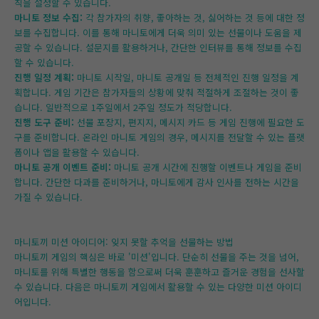
칙을 설정할 수 있습니다.
마니토 정보 수집:
각 참가자의 취향, 좋아하는 것, 싫어하는 것 등에 대한 정
보를 수집합니다. 이를 통해 마니토에게 더욱 의미 있는 선물이나 도움을 제
공할 수 있습니다. 설문지를 활용하거나, 간단한 인터뷰를 통해 정보를 수집
할 수 있습니다.
진행 일정 계획:
마니토 시작일, 마니토 공개일 등 전체적인 진행 일정을 계
획합니다. 게임 기간은 참가자들의 상황에 맞춰 적절하게 조절하는 것이 좋
습니다. 일반적으로 1주일에서 2주일 정도가 적당합니다.
진행 도구 준비:
선물 포장지, 편지지, 메시지 카드 등 게임 진행에 필요한 도
구를 준비합니다. 온라인 마니토 게임의 경우, 메시지를 전달할 수 있는 플랫
폼이나 앱을 활용할 수 있습니다.
마니토 공개 이벤트 준비:
마니토 공개 시간에 진행할 이벤트나 게임을 준비
합니다. 간단한 다과를 준비하거나, 마니토에게 감사 인사를 전하는 시간을
가질 수 있습니다.
마니토끼 미션 아이디어: 잊지 못할 추억을 선물하는 방법
마니토끼 게임의 핵심은 바로 '미션'입니다. 단순히 선물을 주는 것을 넘어,
마니토를 위해 특별한 행동을 함으로써 더욱 훈훈하고 즐거운 경험을 선사할
수 있습니다. 다음은 마니토끼 게임에서 활용할 수 있는 다양한 미션 아이디
어입니다.