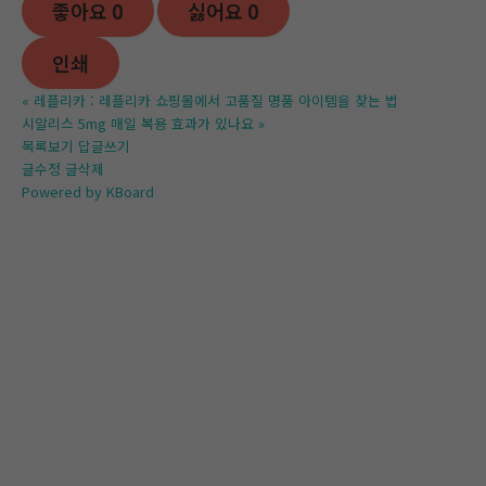
좋아요
0
싫어요
0
인쇄
«
레플리카 : 레플리카 쇼핑몰에서 고품질 명품 아이템을 찾는 법
시알리스 5mg 매일 복용 효과가 있나요
»
목록보기
답글쓰기
글수정
글삭제
Powered by KBoard