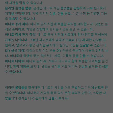
여 사진을 찍을 수 있습니다.
온라인 플랫폼 활용:
온라인 마니토 게임 플랫폼을 활용하여 더욱 편리하게
게임을 진행합니다. 익명 메시지 전달, 선물 공유, 미션 수행 등 다양한 기능
을 활용할 수 있습니다.
마니토 공개 파티:
마니토 공개 시간에 특별한 파티를 개최합니다. 맛있는 음
식을 준비하고, 게임을 진행하며 즐거운 시간을 보낼 수 있습니다.
마니토 감사 편지 작성:
마니토 공개 시간에 서로에게 감사 편지를 작성하여
감동을 더합니다. 그동안 마니토에게 받았던 도움과 선물에 대한 감사를 표
현하고, 앞으로도 좋은 관계를 유지하고 싶다는 마음을 전달할 수 있습니다.
DIY 선물 제작:
정성스럽게 직접 만든 DIY 선물을 준비하여 감동을 선사합니
다. 마니토의 취향에 맞는 액세서리, 카드, 디퓨저 등을 만들 수 있습니다.
마니토 데이트:
마니토 공개 후, 서로의 마니토와 함께 특별한 데이트를 즐깁
니다. 함께 영화를 보거나, 맛있는 음식을 먹으며 더욱 친밀한 관계를 형성할
수 있습니다.
이러한 꿀팁들을 활용하면 마니토끼 게임을 더욱 특별하고 기억에 남도록 만
들 수 있습니다. 마니토끼 게임을 통해 잊지 못할 추억을 만들고, 소중한 사
람들과의 관계를 더욱 돈독하게 만들어 보세요!