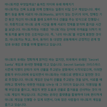
마니토끼란 무엇일까요? 숨겨진 의미와 유래 파헤치기
마니토끼는 친목 도모를 위해 진행되는 일종의 비밀 친구 게임입니다. 제비
뽑기 등을 통해 서로의 마니토(Manito, 보이지 않는 친구)가 되어, 정해진 기
간 동안 자신의 마니토를 몰래 도와주거나 선물을 주는 방식으로 진행됩니
다. 최종적으로 마니토 공개 시간을 통해 서로의 정체를 밝히며 즐거운 시간
을 보냅니다. 마니토끼라는 이름은 '마니토'라는 단어에 귀여움을 더하기 위
해 토끼를 붙여 만든 신조어입니다. 즉, '나의 마니토'를 귀엽게 표현한 것이
죠. 마니토끼는 학교, 회사, 동아리 등 다양한 공동체에서 긍정적인 관계 형
성과 유대감 강화를 위해 활용되고 있습니다.
마니토의 유래는 정확하게 밝혀진 바는 없지만, 외국에서 유래된 'Secret
Santa' 게임과 유사한 형태를 띠고 있습니다. Secret Santa는 크리스마스
시즌에 익명의 산타가 되어 선물을 주고받는 문화에서 시작되었으며, 이러한
문화가 우리나라에 유입되면서 마니토라는 이름으로 변형되고 발전한 것으
로 추정됩니다. 마니토 게임은 단순히 선물을 주고받는 것을 넘어, 서로를 배
려하고 챙겨주는 따뜻한 마음을 나누는 데 그 의미가 있습니다. 익명성을 통
해 부담감을 줄이고, 예상치 못한 도움과 선물로 즐거움을 선사하는 것이 마
니토 게임의 핵심입니다. 최근에는 온라인 플랫폼을 활용하여 더욱 편리하게
마니토 게임을 진행할 수 있게 되면서, 더욱 많은 사람들이 마니토끼 게임을
즐기고 있습니다.