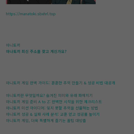
https://manatoki.sbxhrl.top
마니토끼
마나토끼 최신 주소를 찾고 계신가요?
마니토끼 게임 완벽 가이드: 훈훈한 추억 만들기 & 성공 비법 대공개
마니토끼란 무엇일까요? 숨겨진 의미와 유래 파헤치기
마니토끼 게임 준비 A to Z: 완벽한 시작을 위한 체크리스트
마니토끼 미션 아이디어: 잊지 못할 추억을 선물하는 방법
마니토끼 성공 & 실패 사례 분석: 교훈 얻고 성공률 높이기
마니토끼 게임, 더욱 특별하게 즐기는 꿀팁 대방출