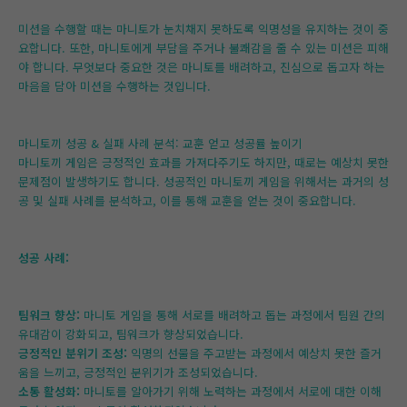
미션을 수행할 때는 마니토가 눈치채지 못하도록 익명성을 유지하는 것이 중
요합니다. 또한, 마니토에게 부담을 주거나 불쾌감을 줄 수 있는 미션은 피해
야 합니다. 무엇보다 중요한 것은 마니토를 배려하고, 진심으로 돕고자 하는
마음을 담아 미션을 수행하는 것입니다.
마니토끼 성공 & 실패 사례 분석: 교훈 얻고 성공률 높이기
마니토끼 게임은 긍정적인 효과를 가져다주기도 하지만, 때로는 예상치 못한
문제점이 발생하기도 합니다. 성공적인 마니토끼 게임을 위해서는 과거의 성
공 및 실패 사례를 분석하고, 이를 통해 교훈을 얻는 것이 중요합니다.
성공 사례:
팀워크 향상:
마니토 게임을 통해 서로를 배려하고 돕는 과정에서 팀원 간의
유대감이 강화되고, 팀워크가 향상되었습니다.
긍정적인 분위기 조성:
익명의 선물을 주고받는 과정에서 예상치 못한 즐거
움을 느끼고, 긍정적인 분위기가 조성되었습니다.
소통 활성화:
마니토를 알아가기 위해 노력하는 과정에서 서로에 대한 이해