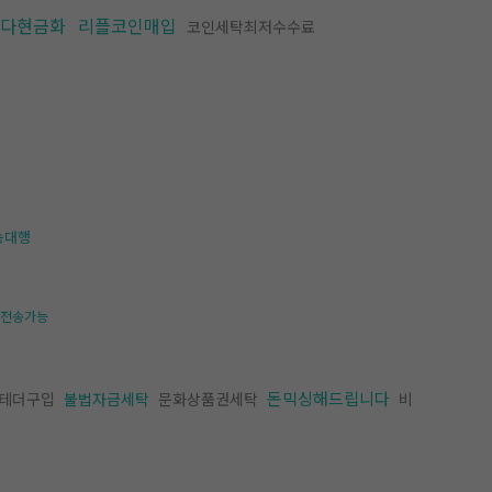
다현금화
리플코인매입
코인세탁최저수수료
송대행
전송가능
돈믹싱해드립니다
테더구입
불법자금세탁
문화상품권세탁
비