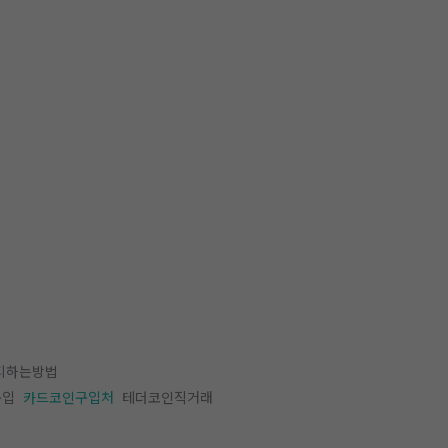
피하는방법
구입
카드코인구입처
테더코인직거래