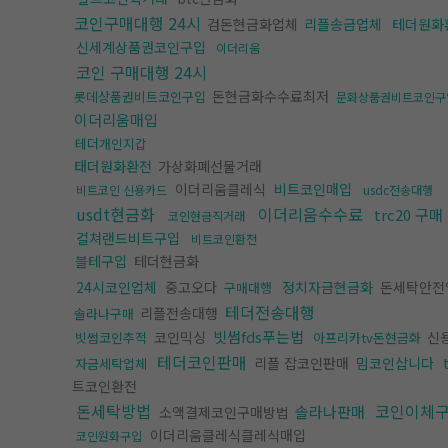
코인구매대행 24시
검돈현금화업체
리플송금업체
테더원화
신세계상품권코인구입
이더리움
코인 구매대행 24시
돈현금화수수료최저
롯데상품권비트코인구입
문화상품권비트코인구
이더리움매입
테더개인지갑
태더원화환전
가상화폐선물거래
이더리움클레식
비트코인매입
비트코인 신용카드
usdc전송대행
usdt현금화
이더리움수수료
trc20 구매
코인현금직거래
컬쳐랜드비트구입
비트코인환전
블테구입
테더현금화
24시코인업체
중고오다
정치자금현금화
돈세탁안전
구매대행
테더전송대행
리플전송대행
솔라나구매
빗썸fds푸는법
코인믹싱
신
빗썸코인추적
아프리카tv돈현금화
테더코인판매
리플 잡코인판매
밈코인삽니다
자금세탁업체
트코인환전
돈세탁방법
코인이체
솔라나판매
소액결제코인구매방법
이더리움클레식클레식매입
코인원화구입