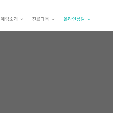
예림소개
진료과목
온라인상담