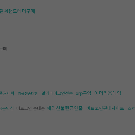
컬쳐랜드테더구매
구매
이더리움매입
xrp구입
품권세탁
알리페이코인전송
리플전송대행
해외선물현금인출
비트코인판매사이트
금돈믹싱
비트코인 손대손
소