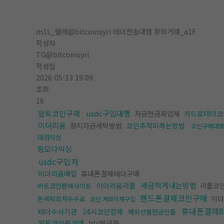
m1L_텔레@bitcoinsyri 테더전송대행 장외거래_a1F
작성자
TG@bitcoinsyri
작성일
2026-05-13 19:09
조회
16
알트코인구매
usdc구입대행
자금현금화업체
카드로테더코
이더리움
정치자금세탁방법
코인추적피하는방법
코인구매대행 
대검믹싱
핑오다믹싱
usdc구입처
이더리움매입
휴대폰결제테더구매
세금적게내는방법
이더리움리플
리플코
비트코인판매사이트
핸드폰결제코인구매
이더
돈세탁최저수수료
코인 계좌이체구입
휴대폰결제8
테더수사기관
24시코인업체
해외선물현금인출
알트코인퀵거래
btc현금화