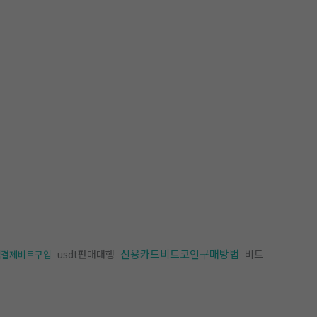
신용카드비트코인구매방법
usdt판매대행
비트
액결제비트구입