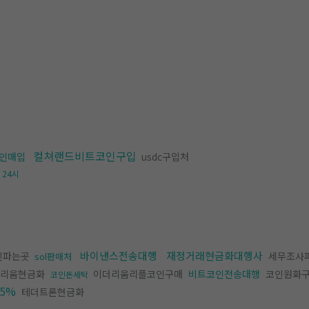
컬쳐랜드비트코인구입
인매입
usdc구입처
24시
바이낸스전송대행
재정거래현금화대행사
인파는곳
세무조사
sol판매처
리움현금화
이더리움리플코인구매
비트코인전송대행
코인원화
코인돈세탁
5%
테더트론현금화