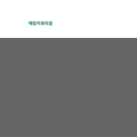
콘
텐
예림치과의원
츠
로
건
너
뛰
기
온라인상담
홈
온라인상담
온라인상담