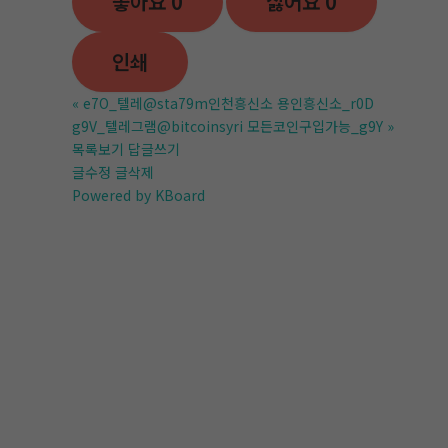
좋아요
0
싫어요
0
인쇄
«
e7O_텔레@sta79m인천흥신소 용인흥신소_r0D
g9V_텔레그램@bitcoinsyri 모든코인구입가능_g9Y
»
목록보기
답글쓰기
글수정
글삭제
Powered by KBoard