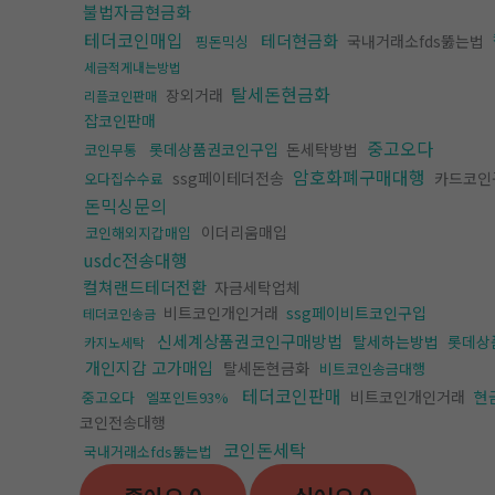
불법자금현금화
테더코인매입
테더현금화
국내거래소fds뚫는법
핑돈믹싱
세금적게내는방법
탈세돈현금화
장외거래
리플코인판매
잡코인판매
중고오다
롯데상품권코인구입
돈세탁방법
코인무통
암호화폐구매대행
ssg페이테더전송
카드코인
오다집수수료
돈믹싱문의
이더리움매입
코인해외지갑매입
usdc전송대행
컬쳐랜드테더전환
자금세탁업체
비트코인개인거래
ssg페이비트코인구입
테더코인송금
신세계상품권코인구매방법
탈세하는방법
롯데상
카지노세탁
개인지갑 고가매입
탈세돈현금화
비트코인송금대행
테더코인판매
비트코인개인거래
현
중고오다
엘포인트93%
코인전송대행
코인돈세탁
국내거래소fds뚫는법