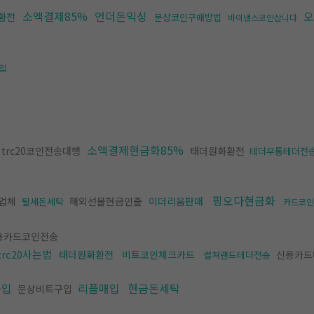
소액결제85%
언더돈믹싱
오
환전
문상코인구매방법
바이낸스코인삽니다
입
소액결제현금화85%
trc20코인전송대행
태더원화환전
테더무통테더전
핑오다현금화
업체
해외선물현금인출
이더리움판매
탈세돈세탁
카드코인
용카드코인전송
trc20사는법
태더원화환전
비트코인체크카드
신용카드
컬쳐랜드테더전송
구입
리플매입
현금돈세탁
문상비트구입