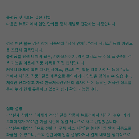
플랫폼 찾아보는 실전 방법
다음은 뉴토끼에서 읽던 만화를 정식 채널로 전환하는 과정입니다:
검색 엔진 활용
검색 창에 작품명과 “정식 연재”, “정식 서비스” 등의 키워드
를 조합해 검색합니다.
플랫폼별 탐색
네이버 웹툰, 카카오페이지, 레진코믹스 등 주요 플랫폼의 검
색 기능을 이용해 작품 제목을 직접 입력합니다.
커뮤니티·포럼 확인
디시인사이드, 인스티즈, 웹툰 리뷰 사이트 등에 “뉴토
끼에서 사라진 작품” 같은 제목으로 문의하거나 답변을 찾아볼 수 있습니다.
저작권 신고·참고 자료
한국저작권위원회 웹사이트에 등록된 저작권 정보를
통해 누가 현재 유통하고 있는지 쉽게 확인 가능합니다.
심화 설명
:
- **실제 상황**: “이세계 전생” 같은 작품이 뉴토끼에서 사라진 경우, 카카
오페이지가 2023년 겨울 시즌에 동일 제목으로 새로 런칭했습니다.
- **실수 예방**: “유료 전환 시 구독 취소 시점”을 놓치면 월 말에 자동으로
과금될 수 있으니, 구독 캘린더에 알림 설정하거나 결제 내역을 정기적으로