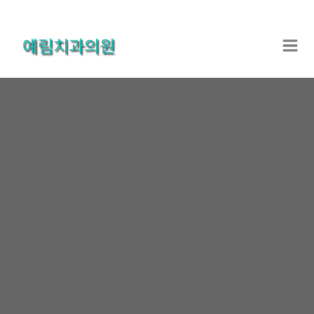
콘
텐
예림치과의원
츠
로
건
너
뛰
기
온라인상담
홈
온라인상담
온라인상담