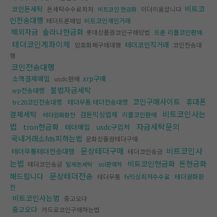
비트코
코인돈세탁
돈세탁수수료최저
이더리움삽니다
비트코인 현금화
인전송대행
테더트론매입
비트코인개인거래
해외자금
솔라나현금화
롯데상품권코인구매방법
트론 리플코인판매
테더코인계좌이체
테더코인직거래
암호화폐구매대행
코인전송대
행
코인전송대행
소액결제매입
xrp구매
usdc판매
불법자금세탁
xrp전송대행
코인구매사이트
휴대폰
trc20코인전송대행
테더무통 테더전송대행
비트코인사는
결제세탁
검돈믹싱업체
리플코인판매
테더원화환전
법
자금세탁문의
tron현금화
테더매입
usdc구입처
국내거래소fds피하는법
문화상품권테더구매
문상테더구매
비트코인사
테더무통테더전송대행
테더코인송금
는법
비트코인현금화
돈현금화
테더코인송금
탈세돈세탁
sol판매처
문상테더전송
해드립니다
테더무통
fx믹싱최저수수료
테더원화환
전
비트코인사는법
중고오다
중고오다
카드로코인구매하는법