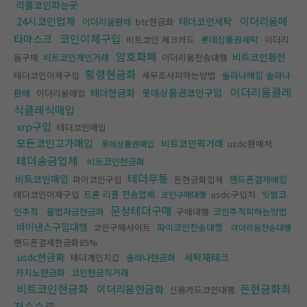
리플코인파는곳
24시코인업체
이더리움메
테더코인세탁
이더리움판매
btc현금화
코인이체구입
타마스크
비트코인 체크카드
롯데상품권세탁
이더리
암호화폐
비트코인환전
움구매
비트코인개인거래
이더리움전송대행
횡령현금화
테더코인이체구입
세무조사피하는방법
솔라나매입 솔라나
이더리움클레
테더현금화
롯데상품권코인구입
판매
이더리움매입
식클레식매입
xrp구입
테더코인매입
모든코인고가매입
비트코인퀵거래
usdc판매처
롯데상품권매입
테더송금업체
비트코인현금화
테더무통
비트코인매입
파이코인구입
돈현금화업체
핸드폰결제매입
테더코인이체구입
트론 리플 전송업체
usdc구입처
빗썸코
코인구매대행
문상테더구매
인추적
불법자금현금화
구매대행
코인추적피하는방법
바이낸스구입대행
코인구매사이트
파이코인전송대행
이더리움전송대행
핸드폰결제현금화85%
usdc현금화
세탁재테크
테더개인지갑
솔라나현금화
카지노현금화
코인현금직거래
비트코인현금화
돈현금화최
이더리움현금화
신용카드코인대행
저수수료