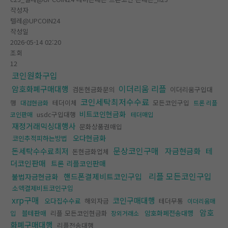
작성자
텔레@UPCOIN24
작성일
2026-05-14 02:20
조회
12
코인원화구입
이더리움 리플
암호화폐구매대행
검돈현금화문의
이더리움구입대
코인세탁최저수수료
행
테더이체
모든코인구입
대검현금화
트론 리플
비트코인현금화
usdc구입대행
코인판매
테더매입
재정거래믹싱대행사
문화상품권매입
오다현금화
코인추적피하는방법
문상코인구매
돈세탁수수료최저
자금현금화
테
돈현금화업체
더코인판매
트론 리플코인판매
리플 모든코인구입
핸드폰결제비트코인구입
불법자금현금화
소액결제비트코인구입
xrp구매
코인구매대행
오다집수수료
해외자금
테더무통
이더리움매
암호
블테판매
리플 모든코인현금화
암호화폐전송대행
입
장외거래소
화폐구매대행
리플전송대행