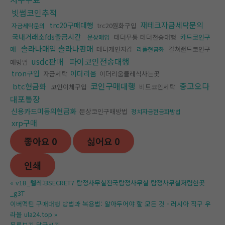
빗썸코인추적
재테크자금세탁문의
trc20구매대행
trc20원화구입
자금세탁문의
국내거래소fds출금시간
테더무통 테더전송대행
카드코인구
문상매입
솔라나매입 솔라나판매
매
테더개인지갑
컬쳐랜드코인구
리플현금화
usdc판매
파이코인전송대행
매방법
tron구입
이더리움
자금세탁
이더리움클레식사는곳
코인구매대행
중고오다
btc현금화
코인이체구입
비트코인세탁
대포통장
신용카드미동의현금화
문상코인구매방법
정치자금현금화방법
xrp구매
좋아요
0
싫어요
0
인쇄
«
v1B_텔레:BSECRET7 탐정사무실전국탐정사무실 탐정사무실저렴한곳
_g3T
이버멕틴 구매대행 방법과 복용법: 알아두어야 할 모든 것 - 러시아 직구 우
라몰 ula24.top
»
목록보기
답글쓰기