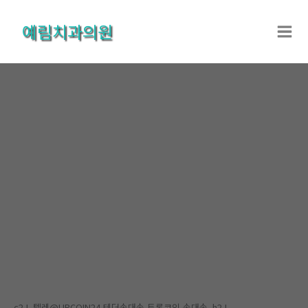
콘
텐
예림치과의원
츠
로
건
너
뛰
기
온라인상담
홈
온라인상담
온라인상담
c2J_텔레@UPCOIN24 테더손대손 트론코인 손대손_h2J