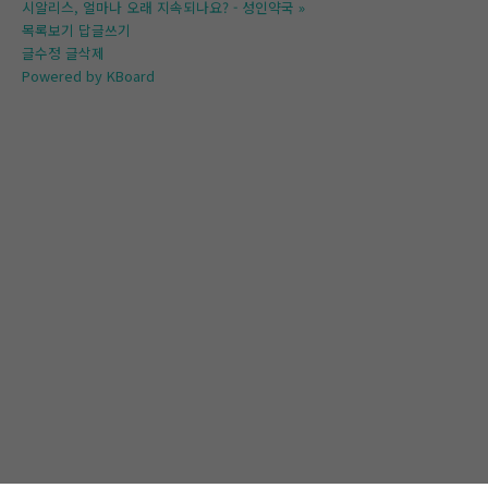
시알리스, 얼마나 오래 지속되나요? - 성인약국
»
목록보기
답글쓰기
글수정
글삭제
Powered by KBoard