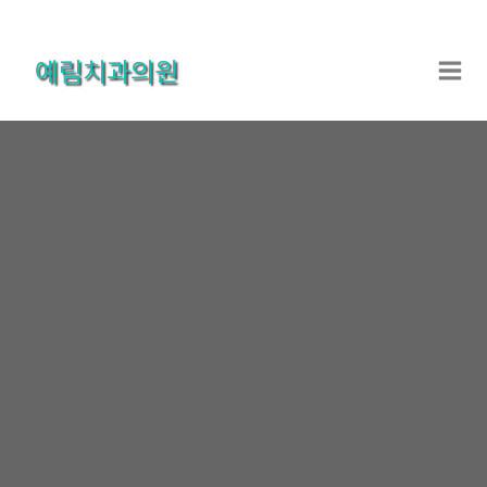
콘
텐
예림치과의원
츠
로
건
너
뛰
기
온라인상담
홈
온라인상담
온라인상담