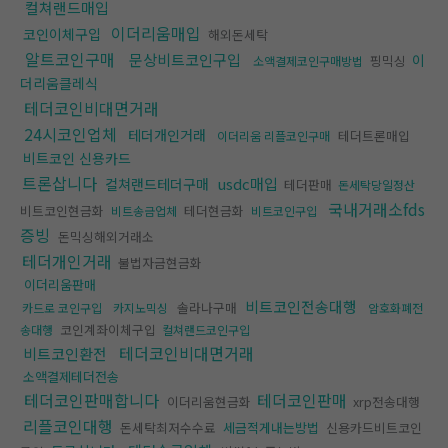
컬쳐랜드매입
이더리움매입
코인이체구입
해외돈세탁
알트코인구매
문상비트코인구입
이
핑믹싱
소액결제코인구매방법
더리움클레식
테더코인비대면거래
24시코인업체
테더개인거래
테더트론매입
이더리움 리플코인구매
비트코인 신용카드
트론삽니다
usdc매입
컬쳐랜드테더구매
테더판매
돈세탁당일정산
국내거래소fds
비트코인현금화
테더현금화
비트송금업체
비트코인구입
증빙
돈믹싱해외거래소
테더개인거래
불법자금현금화
이더리움판매
비트코인전송대행
솔라나구매
카드로 코인구입
카지노믹싱
암호화폐전
코인계좌이체구입
송대행
컬쳐랜드코인구입
테더코인비대면거래
비트코인환전
소액결제테더전송
테더코인판매합니다
테더코인판매
이더리움현금화
xrp전송대행
리플코인대행
돈세탁최저수수료
세금적게내는방법
신용카드비트코인