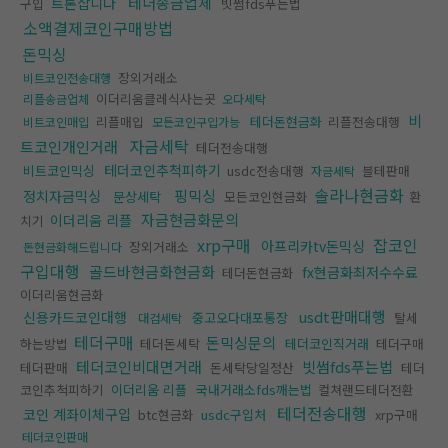
테더송금업체
트론삽니다
구입
빗썸fds푸는법
소액결제코인구매방법
돈믹싱
장외거래소
비트코인전송대행
이더리움클레식사는곳
리플송금업체
오다세탁
비
리플매입
테더돈현금화
리플전송대행
비트코인매입
모든코인구입가능
자금세탁
트코인개인거래
테더전송대행
테더코인추척피하기
비트코인믹싱
usdc전송대행
블테판매
자금세탁
솔라나현금화
핑믹싱
정치자금믹싱
문상세탁
모든코인현금화
환
자금현금화문의
이더리움 리플
치기
xrp구매
잡코인
아프리카tv돈믹싱
장외거래소
돈현금화해드립니다
구입대행
골드바현금화현금화
fx현금화최저수수료
테더돈현금화
이더리움현금화
usdt판매대행
신용카드코인대행
중고오다대포통장
탈세
대검세탁
테더구매
돈믹싱문의
하는방법
테더돈세탁
테더코인직거래
테더구매
테더코인비대면거래
빗썸fds푸는법
테더판매
돈세탁당일정산
테더
코인추척피하기
이더리움 리플
국내거래소fds깨는법
컬쳐랜드테더전환
테더전송대행
코인 계좌이체구입
btc현금화
usdc구입처
xrp구매
테더코인판매