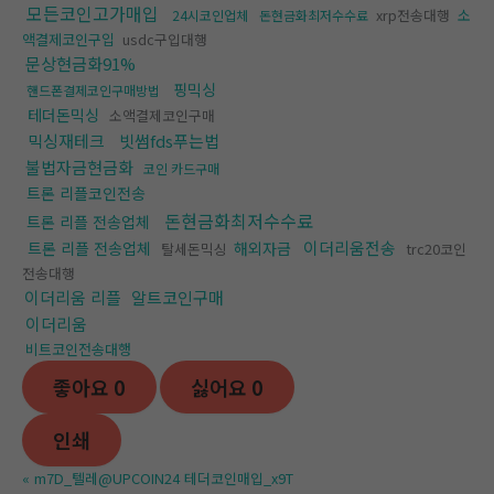
모든코인고가매입
xrp전송대행
소
24시코인업체
돈현금화최저수수료
액결제코인구입
usdc구입대행
문상현금화91%
핑믹싱
핸드폰결제코인구매방법
테더돈믹싱
소액결제코인구매
믹싱재테크
빗썸fds푸는법
불법자금현금화
코인 카드구매
트론 리플코인전송
돈현금화최저수수료
트론 리플 전송업체
이더리움전송
트론 리플 전송업체
해외자금
탈세돈믹싱
trc20코인
전송대행
이더리움 리플
알트코인구매
이더리움
비트코인전송대행
좋아요
0
싫어요
0
인쇄
«
m7D_텔레@UPCOIN24 테더코인매입_x9T