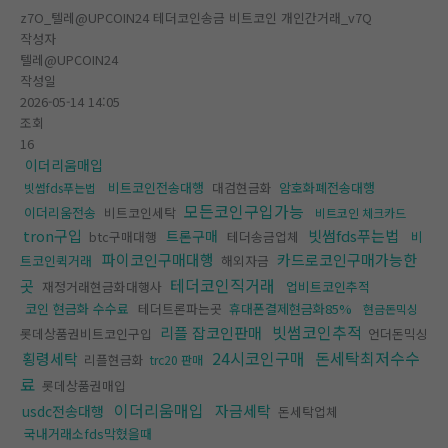
z7O_텔레@UPCOIN24 테더코인송금 비트코인 개인간거래_v7Q
작성자
텔레@UPCOIN24
작성일
2026-05-14 14:05
조회
16
이더리움매입
비트코인전송대행
대검현금화
암호화폐전송대행
빗썸fds푸는법
모든코인구입가능
이더리움전송
비트코인세탁
비트코인 체크카드
tron구입
빗썸fds푸는법
트론구매
btc구매대행
테더송금업체
비
파이코인구매대행
카드로코인구매가능한
트코인퀵거래
해외자금
테더코인직거래
곳
재정거래현금화대행사
업비트코인추적
코인 현금화 수수료
테더트론파는곳
휴대폰결제현금화85%
현금돈믹싱
빗썸코인추적
리플 잡코인판매
롯데상품권비트코인구입
언더돈믹싱
24시코인구매
돈세탁최저수수
횡령세탁
리플현금화
trc20 판매
료
롯데상품권매입
이더리움매입
자금세탁
usdc전송대행
돈세탁업체
국내거래소fds막혔을때