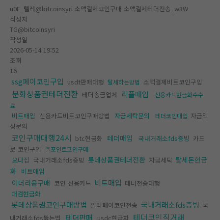
u0F_텔레@bitcoinsyri 소액결제코인구매 소액결제테더전송_w3W
작성자
TG@bitcoinsyri
작성일
2026-05-14 19:52
조회
16
ssg페이코인구입
usdt판매대행
소액결제비트코인구입
탈세하는방법
문화상품권테더전환
리플매입
테더송금업체
신용카드현금화수수
료
비트매입
신용카드비트코인구매방법
자금세탁문의
자금믹
테더코인매입
싱문의
코인구매대행24시
테더매입
btc현금화
국내거래소fds증빙
카드
로 코인구입
엘포인트코인구매
롯데상품권테더전환
탈세돈현금
오다집
국내거래소fds증빙
자금세탁
화
비트매입
비트매입
이더리움구매
코인 신용카드
테더전송대행
대검현금화
롯데상품권코인구매방법
국내거래소fds증빙
알리페이코인전송
국
테더코인직거래
테더판매
내거래소fds뚫는법
usdc현금화