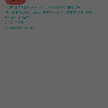
«
b2P_텔래그램@bitcoinsyri trc20구매 trc20판매_y5A
j7M_텔레그램@bitcoinsyri 코인이체구입 테더코인계좌이체_u0N
»
목록보기
답글쓰기
글수정
글삭제
Powered by KBoard