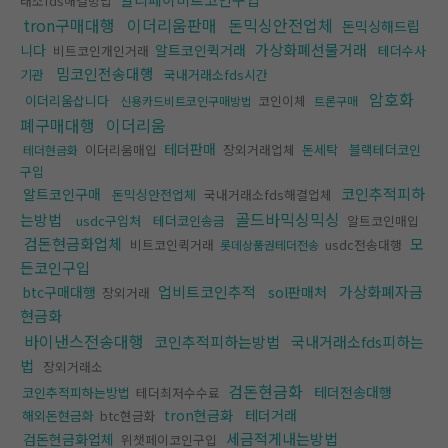
래소fds해결방법
tron구매대행
이더리움판매
돈믹싱안전업체
돈믹싱해드립
가상화폐선물거래
니다
알트코인퀵거래
비트코인개인거래
테더수사
밈코인전송대행
기관
국내거래소fds시간
암호화
이더리움삽니다
코인이체
신용카드비트코인구매방법
트론구매
폐구매대행
이더리움
테더판매
이더리움매입
장외거래업체
돈세탁
블랙테더코인
테더현금화
구입
코인추적피하
알트코인구매
돈믹싱안전업체
국내거래소fds해결업체
골드바믹싱믹싱
는방법
usdc구입처
테더코인송금
알트코인매입
검돈현금화업체
모
비트코인퀵거래
usdc전송대행
롯데상품권테더전송
든코인구입
업비트코인추적
가상화폐자금
btc구매대행
sol판매처
장외거래
현금화
바이낸스전송대행
코인추적피하는방법
국내거래소fds피하는
법
장외거래소
검돈현금화
테더전송대행
코인추적피하는방법
테더최저수수료
tron현금화
테더거래
해외돈현금화
btc현금화
세금적게내는방법
검돈현금화업체
위챗페이코인구입