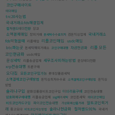
코인구매사이트
테더매입
trc20사는법
국내거래소fds해결업체
컬쳐랜드테더전환
상코
소액결제매입
국내거래소
장외거래
검돈믹싱업체
돈세탁수수료최저
리플코인매입
fds막혔을때
usdc매입
리플매입
리플 모든
btc파는곳
자금현금화
돈세탁해외거래소
코인구매대행
코인현금화
usdc매입
문상세탁
세무조사피하는방법
리플송금업체
문상테더전환
xrp전송대행
트론구매
오다집
모든코인구입가능
롯데상품권세탁
소액결제코인구매방법
돈믹싱최저수수료
돈믹싱
소액결제코인구매방법
방법
솔라나구입
이더리움구매
문화상품권비트코인구입
코인전송대행
암호화폐구매대행
리플송금업체
코인돈세탁
ssg페이세탁
테더코인매입
알트코인퀵거
비트코인카드구입
파이코인전송대행
가상화폐선물거래
래
솔라나현금화
컬쳐랜드91%
중고오다
국내거
비트코인사는방법
알리페이비트코인구입