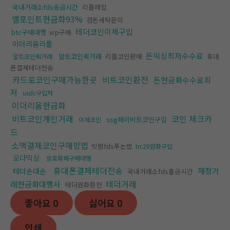
국내거래소fds송금시간
리플매입
엘포인트현금화93%
검돈세탁문의
테더코인이체구입
btc구매대행
xrp구매
이더리움리플
돈믹싱최저수수료
알트코인퀵거래
리플코인판매
휴대
알트코인퀵거래
폰결제테더전송
카드로코인구매가능한곳
비트코인환전
돈현금화수수료최
저
usdc구입처
이더리움현금화
비트코인개인거래
코인 체크카
ssg페이비트코인구입
이체코인
드
소액결제코인구매방법
빗썸fds푸는법
trc20원화구입
오다믹싱
암호화폐구매대행
휴대폰결제테더전송
재정거
테더손대손
국내거래소fds출금시간
테더거래
래현금화대행사
테더원화환전
좋아요
0
싫어요
0
인쇄