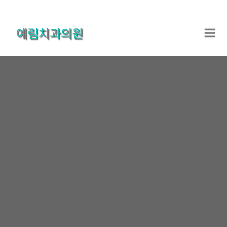
콘
텐
예림치과의원
츠
로
건
너
뛰
기
온라인상담
홈
온라인상담
온라인상담