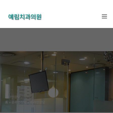
콘
텐
예림치과의원
츠
로
건
너
뛰
기
온라인상담
홈
온라인상담
온라인상담