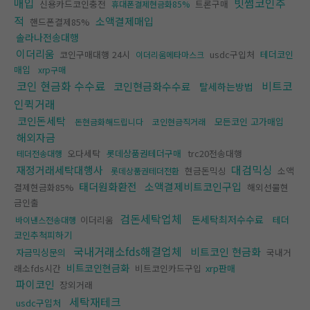
매입
빗썸코인추
신용카드코인충전
트론구매
휴대폰결제현금화85%
적
소액결제매입
핸드폰결제85%
솔라나전송대행
이더리움
코인구매대행 24시
usdc구입처
테더코인
이더리움메타마스크
매입
xrp구매
코인 현금화 수수료
비트코
코인현금화수수료
탈세하는방법
인퀵거래
코인돈세탁
모든코인 고가매입
돈현금화해드립니다
코인현금직거래
해외자금
오다세탁
롯데상품권테더구매
trc20전송대행
테더전송대행
대검믹싱
재정거래세탁대행사
현금돈믹싱
소액
롯데상품권테더전환
태더원화환전
소액결제비트코인구입
결제현금화85%
해외선물현
금인출
검돈세탁업체
돈세탁최저수수료
이더리움
테더
바이낸스전송대행
코인추척피하기
국내거래소fds해결업체
비트코인 현금화
자금믹싱문의
국내거
비트코인현금화
래소fds시간
비트코인카드구입
xrp판매
파이코인
장외거래
세탁재테크
usdc구입처