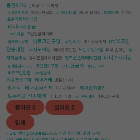
품권91%
돈믹싱수수료최저
해외돈현금화
trc20사는법
이더리움매입
암호화폐
환치기
빗썸코인추적
트론리플전송대행
테더대리송금
usdc매입
코인현금직거래
비트코인구입
trc20코인
코인믹싱
비트송금업체
탈세하는방법
전송대행
카지노믹싱
모든코인구입
정
태더원화환전
테더 손대손
테더수사기관
치자금믹싱
핸드폰결제테더전환
휴대폰결제테더전환
btc현금화
코인원화구입
휴대폰결제85%
trc20 구매
비트코인환전
btc현금화
테더거래
리플코인구매
트론삽니다
핑세탁
테더송금업체
테더원화환전
자금세탁문의
트론리플 전송대행
테더코인매입
리플코인구매
tron전송대행
좋아요
0
싫어요
0
인쇄
«
u7L_텔레@CASHFILTER365 신용카드 테더구입_b7W
z0R_텔레@CASHFILTER365 리플현금화 리플코인판매_f6X
»