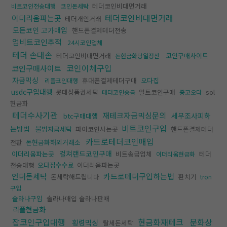
테더코인비대면거래
비트코인전송대행
코인돈세탁
테더코인비대면거래
이더리움파는곳
테더개인거래
모든코인 고가매입
핸드폰결제테더전송
업비트코인추적
24시코인업체
테더 손대손
테더코인비대면거래
코인구매사이트
돈현금화당일정산
코인이체구입
코인구매사이트
자금믹싱
휴대폰결제테더구매
오다집
리플코인대행
usdc구입대행
롯데상품권세탁
알트코인구매
sol
테더코인송금
중고오다
현금화
테더수사기관
재테크자금믹싱문의
세무조사피하
btc구매대행
비트코인구입
는방법
불법자금세탁
파이코인사는곳
핸드폰결제테더
카드로테더코인매입
전환
돈현금화해외거래소
컬쳐랜드코인구매
이더리움파는곳
비트송금업체
테더
이더리움현금화
전송대행
오다집수수료
이더리움파는곳
언더돈세탁
카드로테더구입하는법
돈세탁해드립니다
환치기
tron
구입
솔라나구입
솔라나매입 솔라나판매
리플현금화
잡코인구입대행
현금화재테크
문화상
횡령믹싱
탈세돈세탁