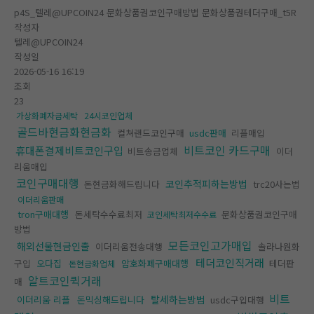
p4S_텔레@UPCOIN24 문화상품권코인구매방법 문화상품권테더구매_t5R
작성자
텔레@UPCOIN24
작성일
2026-05-16 16:19
조회
23
가상화폐자금세탁
24시코인업체
골드바현금화현금화
컬쳐랜드코인구매
usdc판매
리플매입
비트코인 카드구매
휴대폰결제비트코인구입
비트송금업체
이더
리움매입
코인구매대행
코인추적피하는방법
돈현금화해드립니다
trc20사는법
이더리움판매
tron구매대행
돈세탁수수료최저
문화상품권코인구매
코인세탁최저수수료
방법
모든코인고가매입
해외선물현금인출
이더리움전송대행
솔라나원화
테더코인직거래
구입
오다집
암호화폐구매대행
테더판
돈현금화업체
알트코인퀵거래
매
비트
탈세하는방법
이더리움 리플
돈믹싱해드립니다
usdc구입대행