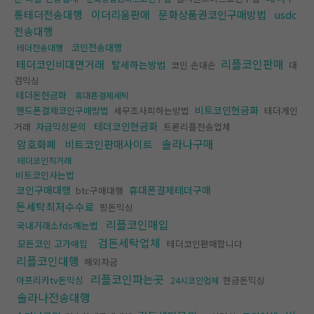
통테더전송대행
이더리움판매
문화상품권코인구매방법
usdc
전송대행
코인전송대행
테더전송대행
리플코인판매
테더코인비대면거래
탈세하는방법
코인 손대손
대
검믹싱
테더돈현금화
휴대폰결제세탁
비트코인현금화
핸드폰결제코인구매방법
세무조사피하는방법
테더개인
테더코인현금화
거래
자금믹싱문의
트론리플전송업체
솔라나구매
암호화폐
비트코인판매사이트
테더코인직거래
비트코인사는법
코인구매대행
휴대폰결제테더구매
btc구매대행
돈세탁최저수수료
핑돈믹싱
리플코인매입
국내거래소fds깨는법
검돈세탁업체
모든코인 고가매입
테더코인판매합니다
리플코인대행
해외자금
리플코인파는곳
아프리카tv돈믹싱
현금돈믹싱
24시코인업체
솔라나전송대행