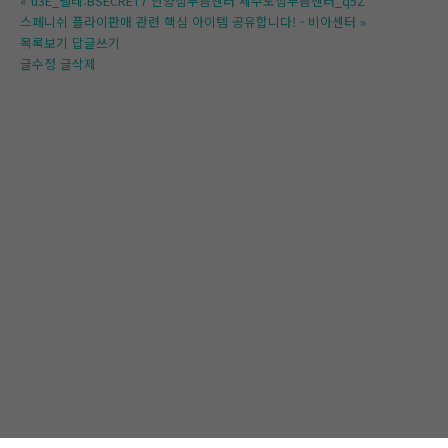
«
u3E_텔레:BSECRET7 안양심부름센터 제주도심부름센터_q5Z
스페니쉬 플라이판매 관련 핵심 아이템 공유합니다! - 비아센터
»
목록보기
답글쓰기
글수정
글삭제