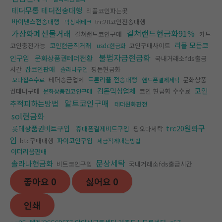
테더무통 테더전송대행
리플코인파는곳
바이낸스전송대행
trc20코인전송대행
믹싱재테크
가상화폐선물거래
컬쳐랜드현금화91%
컬쳐랜드코인구매
카드
리플 모든코
코인충전가능
코인현금직거래
코인구매사이트
usdc현금화
불법자금현금화
인구입
문화상품권테더전환
국내거래소fds출금
시간
잡코인판매
핑돈현금화
솔라나구입
테더송금업체
트론리플 전송대행
문화상품
오다집수수료
핸드폰결제세탁
코인
검돈믹싱업체
권테더구매
코인 현금화 수수료
문화상품권코인구매
알트코인구매
추적피하는방법
테더원화환전
sol현금화
trc20원화구
롯데상품권비트구입
휴대폰결제비트구입
핑오다세탁
입
btc구매대행
파이코인구입
세금적게내는방법
이더리움판매
문상세탁
솔라나현금화
비트코인구입
국내거래소fds출금시간
좋아요
0
싫어요
0
인쇄