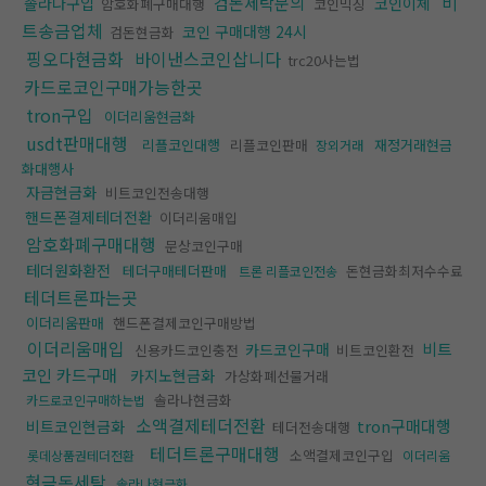
비
검돈세탁문의
솔라나구입
코인이체
암호화폐구매대행
코인믹싱
트송금업체
코인 구매대행 24시
검돈현금화
핑오다현금화
바이낸스코인삽니다
trc20사는법
카드로코인구매가능한곳
tron구입
이더리움현금화
usdt판매대행
리플코인대행
리플코인판매
재정거래현금
장외거래
화대행사
자금현금화
비트코인전송대행
핸드폰결제테더전환
이더리움매입
암호화폐구매대행
문상코인구매
테더원화환전
테더구매테더판매
돈현금화최저수수료
트론 리플코인전송
테더트론파는곳
이더리움판매
핸드폰결제코인구매방법
이더리움매입
비트
카드코인구매
신용카드코인충전
비트코인환전
코인 카드구매
카지노현금화
가상화폐선물거래
솔라나현금화
카드로코인구매하는법
소액결제테더전환
tron구매대행
비트코인현금화
테더전송대행
테더트론구매대행
소액결제코인구입
롯데상품권테더전환
이더리움
현금돈세탁
솔라나현금화