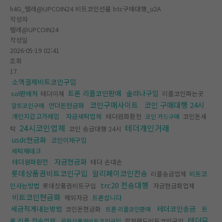
h4G_텔레@UPCOIN24 비트코인선물 btc구매대행_u2A
작성자
텔레@UPCOIN24
작성일
2026-05-19 02:41
조회
17
소액결제비트코인구입
트론 리플코인판매
솔라나구입
sol판매처
테더이체
리플코인파는곳
코인구매사이트
코인 구매대행 24시
언더돈현금화
알트코인구매
개인지갑고가매입
자금세탁업체
테더원화환전
코인돈세
코인 카드구매
24시코인업체
테더개인거래
탁
코인 송금대행 24시
usdc현금화
코인이체구입
세탁재테크
자금현금화
테더원화환전
테더 손대손
롯데상품권비트코인구입
알리페이코인전송
리플송금업체
비트코
trc20 전송대행
인사는방법
롯데상품권비트구입
자금현금화업체
비트코인현금화
해외자금
트론삽니다
세금적게내는방법
테더코인송금
코인돈현금화
트
트론 리플코인판매
테더무
론 리플 전송업체
컬쳐랜드비트코인구입
문화상품권비트코인구입