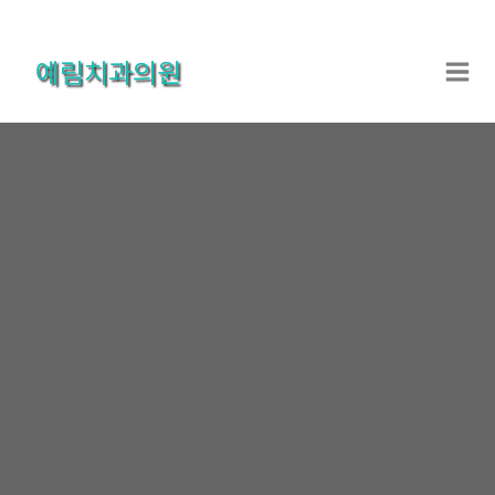
콘
텐
예림치과의원
츠
로
건
너
뛰
기
온라인상담
홈
온라인상담
온라인상담