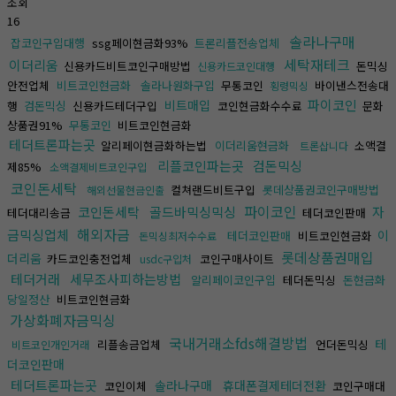
조회
16
솔라나구매
잡코인구입대행
ssg페이현금화93%
트론리플전송업체
세탁재테크
이더리움
신용카드비트코인구매방법
돈믹싱
신용카드코인대행
안전업체
비트코인현금화
솔라나원화구입
무통코인
바이낸스전송대
횡령믹싱
파이코인
비트매입
행
검돈믹싱
신용카드테더구입
코인현금화수수료
문화
상품권91%
무통코인
비트코인현금화
테더트론파는곳
알리페이현금화하는법
이더리움현금화
소액결
트론삽니다
리플코인파는곳
검돈믹싱
제85%
소액결제비트코인구입
코인돈세탁
컬쳐랜드비트구입
롯데상품권코인구매방법
해외선물현금인출
파이코인
코인돈세탁
골드바믹싱믹싱
자
테더대리송금
테더코인판매
해외자금
금믹싱업체
이
테더코인판매
비트코인현금화
돈믹싱최저수수료
롯데상품권매입
더리움
카드코인충전업체
코인구매사이트
usdc구입처
테더거래
세무조사피하는방법
알리페이코인구입
테더돈믹싱
돈현금화
당일정산
비트코인현금화
가상화폐자금믹싱
국내거래소fds해결방법
테
리플송금업체
언더돈믹싱
비트코인개인거래
더코인판매
테더트론파는곳
솔라나구매
휴대폰결제테더전환
코인이체
코인구매대