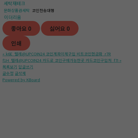
세탁재테크
문화상품권세탁
코인전송대행
이더리움
좋아요
0
싫어요
0
인쇄
«
k6E_텔레@UPCOIN24 코인계좌이체구입 비트코인현금화_r7R
f1H_텔레@UPCOIN24 카드로 코인구매가능한곳 카드코인구입처_f7I
»
목록보기
답글쓰기
글수정
글삭제
Powered by KBoard