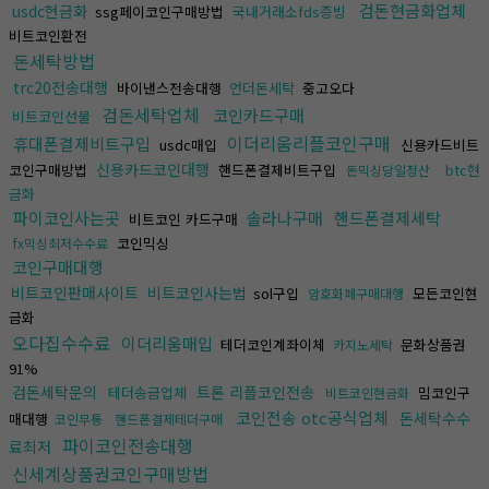
검돈현금화업체
usdc현금화
ssg페이코인구매방법
국내거래소fds증빙
비트코인환전
돈세탁방법
trc20전송대행
바이낸스전송대행
언더돈세탁
중고오다
검돈세탁업체
코인카드구매
비트코인선물
이더리움리플코인구매
휴대폰결제비트구입
usdc매입
신용카드비트
신용카드코인대행
코인구매방법
핸드폰결제비트구입
btc현
돈믹싱당일정산
금화
파이코인사는곳
솔라나구매
핸드폰결제세탁
비트코인 카드구매
코인믹싱
fx믹싱최저수수료
코인구매대행
비트코인판매사이트
비트코인사는법
sol구입
모든코인현
암호화폐구매대행
금화
오다집수수료
이더리움매입
테더코인계좌이체
문화상품권
카지노세탁
91%
검돈세탁문의
트론 리플코인전송
테더송금업체
밈코인구
비트코인현금화
코인전송 otc공식업체
돈세탁수수
매대행
코인무통
핸드폰결제테더구매
파이코인전송대행
료최저
신세계상품권코인구매방법