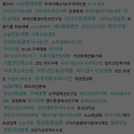
usdt판매대행
행24시
국내거래소fds우회하는법
trc20 판매
테
비트코인개인거래
비트코인전송대행
암호화폐
테더무통테더전송대행
이더리움현금화
더 손대손
카지노현금화
롯데상품권비트코인구입
트
테더구매
태더원화환전
모든코인구입
론리플 전송대행
usdc판매처
xrp전송대행
리플전송대행
이더리움클레식사는곳
소액결제비트구입
이더리움
trc20 구매대행
테더무통
트론리플전송대행
테더코인추척피하기
가상화폐선물거래
리플코인파는곳
코인 카드구매
국내거래소fds우회하는법
알트코인퀵거래
비트코인송금대행
바이낸스구입대행
비트코인사는법
코인 손대
국내거래소fds시간
손
자금현금화
리플코인파는곳
usdc매입
테더코인판매
구매대행
핑오다현금화
테더코인직거래
소액결제코인구입
테더트론구매
테더판매
암호화폐
핸드폰결제코인구매
대행
블랙테더코인전송
코인세탁최저수수료
개인지갑고가매입
핑오다믹싱
테더거래
세무조사피하는방법
테더무통 테더전송대행
tron현금화
테더
현금돈현금화
블테구입
xrp구매
송금업체
이더리움클레식클레식매입
검돈믹싱업체
코인믹싱최저수수료