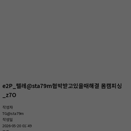
온라인상담
홈
온라인상담
온라인상담
e2P_텔레@sta79m협박받고있을때해결 몸캠피싱
_z7O
작성자
TG@sta79m
작성일
2026-05-20 01:49