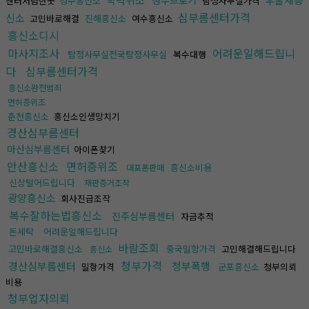
청부브로커
센터저렴한곳
청주흥신소
탐정사무실가격
심부름센터가격
신소
고민바로해결
진해흥신소
여수흥신소
흥신소디시
마사지조사
어려운일해드립니
탐정사무실전국탐정사무실
복수대행
다
심부름센터가격
흥신소완전범죄
면허증위조
춘천흥신소
흥신소인생망치기
경산심부름센터
마산심부름센터
아이폰찾기
안산흥신소
면허증위조
흥신소비용
대포폰판매
신상털어드립니다
재판증거조작
광양흥신소
회사진급조작
복수잘하는법흥신소
진주심부름센터
자금추적
돈세탁
어려운일해드립니다
바람조회
고민바로해결흥신소
중국밀항가격
고민해결해드립니다
흥신소
청부가격
경산심부름센터
청부폭행
밀항가격
군포흥신소
청부의뢰
비용
청부업자의뢰