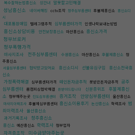
말못할고민해결
복수잘하는법흥신소
상간녀
성남흥신소
네이버해킹
cctv조작
후불제흥신소
청주심부름센터
흥신소디
시
대포통장매입
심부름센터가격
텔레그램추적
인생나락보내는방법
흥신소상담비용
흥신소가격
안전보장흥신소
마산흥신소
청부브로커
청부폭행가격
전주심부름센터
마사지조사
수원흥신소
마산흥신소
후불제흥신소
청
주흥신소
흥신소디시
선불유심구입
흥신소전국흥
협박받고있어요
서울심부름센터
신소
가정폭력해결
공주
떼인돈자금추적
심부름센터가격
못받은돈자금추적
심부름센터
후불제흥신
신분증위조
몸캠피싱협박해결
돈받아드립니다
소
증거조작
안양심부름센터
청부해주는곳
울산흥신소
진도심부름센터
흥신소이용후기
범
후불제심부름센터
논산흥신소
학력조사
마사지이력조사
죄이력조사
울산흥신소
청주흥신소
과거기록조사
학력조사
흥신소
예산흥신소
청부업자
미수금받아주는곳
자격증조작