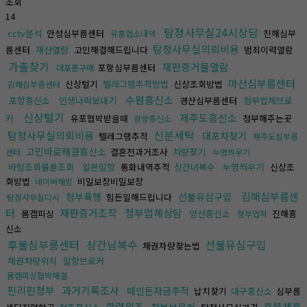
조회
14
탐정사무실24시상담
cctv분석
안성심부름센터
진해심부
유흥업소내역
탐정사무실의뢰비용
름센터
재산열람
고민해결해드립니다
범죄이력열람
가출찾기
재판증거물열람
포항심부름센터
대포폰구매
마산심부름센터
신상털기
텔레그램추적방법
신상조회방법
김해심부름센터
수원흥신소
포항흥신소
인생나락보내기
경산심부름센터
청부업체브로
신상털기
제주도흥신소
커
유포협박받을때
청부해주는곳
광양흥신소
신분세탁
탐정사무실의뢰비용
대포차찾기
텔레그램추적
제주도심부름
고민바로해결흥신소
결혼전과거조사
차량찾기
센터
누명씌우기
바람조회불륜조회
일본밀항
통화내역추적
상간녀복수
누명씌우기
신상조
회방법
비밀보장비밀보장
네이버해킹
김해심부름센
청부폭행
선불유심구입
힘든일해드립니다
탐정사무실디시
터
재판증거조작
청부업체상담
몸캠피싱
양산흥신소
진해흥
청부업자
신소
후불심부름센터
상간남복수
선불유심구입
채권차량찾는법
채권차량위치
밀항브로커
몸캠피싱협박해결
핀리핀청부
과거기록조사
떼인돈자금추적
납치찾기
대구흥신소
심부름
학력위조
후불제흥