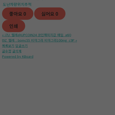
도난차량위치추적
좋아요
0
싫어요
0
인쇄
«
i7U_텔레@UPCOIN24 코인해외지갑 매입_a6Q
l9Z_텔레 : bpmc55 비아그라 비아그라100mg_c9P
»
목록보기
답글쓰기
글수정
글삭제
Powered by KBoard