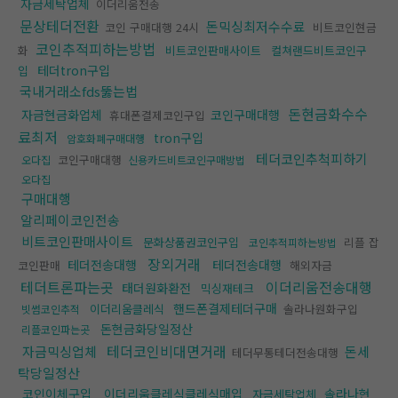
자금세탁업체
이더리움전송
문상테더전환
돈믹싱최저수수료
코인 구매대행 24시
비트코인현금
코인추적피하는방법
화
비트코인판매사이트
컬쳐랜드비트코인구
테더tron구입
입
국내거래소fds뚫는법
돈현금화수수
자금현금화업체
코인구매대행
휴대폰결제코인구입
료최저
tron구입
암호화폐구매대행
테더코인추척피하기
코인구매대행
오다집
신용카드비트코인구매방법
오다집
구매대행
알리페이코인전송
비트코인판매사이트
문화상품권코인구입
리플 잡
코인추적피하는방법
장외거래
테더전송대행
테더전송대행
코인판매
해외자금
테더트론파는곳
이더리움전송대행
태더원화환전
믹싱재테크
핸드폰결제테더구매
이더리움클레식
솔라나원화구입
빗썸코인추적
돈현금화당일정산
리플코인파는곳
테더코인비대면거래
자금믹싱업체
돈세
테더무통테더전송대행
탁당일정산
코인이체구입
이더리움클레식클레식매입
솔라나현
자금세탁업체