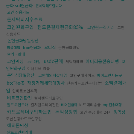
금화 sol현금화
돈세탁해드립니다
코인 신용카드
돈세탁최저수수료
코인원화구입
핸드폰결제현금화85%
코인현금직거래
코인
신용카드
돈현금화당일정산
오다집
tron현금화
돈현금화방법
리플매입
솔라나판매
usdc판매
코인믹싱
이더리움전송대행
코
세탁재테크
usdt매입
인원화구입
이더리움 리플
돈믹싱당일정산
코인해외지갑매입
코인구매사이트
파이코인사는곳
소액결제매
재정거래세탁대행사
btc파는곳
신용카드코인구매방법
입
업비트코인추적
비트코인환전
컬쳐랜드비트구입
알트코인구매
컬쳐랜드테더전환
비트대리송금
테더현금화
xrp전송대행
카드로테더구입하는법
돈믹싱방법
핑믹싱
코인 송금대행 24시
도난신용카드코인구입
해외돈믹싱
알트코인퀵거래