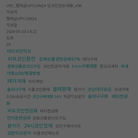
c9O_텔레@UPCOIN24 밈코인전송대행_n9K
작성자
텔레@UPCOIN24
작성일
2026-05-20 14:22
조회
29
테더코인믹싱
비트코인환전
문화상품권현금화91%
테더구매
tron구매대행
국내
문화상품권코인구입
코인현금직거래
핑오다세탁
거래소fds해결방법
테더거래
비트매입
블테판매
코인대리송금
솔라나구매
리플코인판매
환치기
국내거래
솔라나구매
테더현금
소fds송금시간
자금믹싱문의
코인구매대행 24시
화
비트코인현금화
테더현금화
언더돈현금화
문화상품권비트구입
24시코인업체
환치기
코인구매사이트
검돈믹싱문의
리플코인파는곳