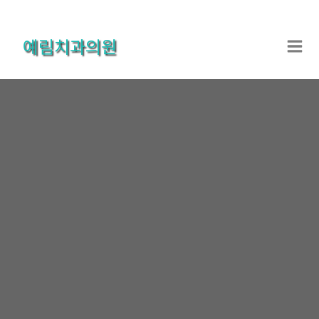
콘
텐
예림치과의원
츠
로
건
너
뛰
기
온라인상담
홈
온라인상담
온라인상담