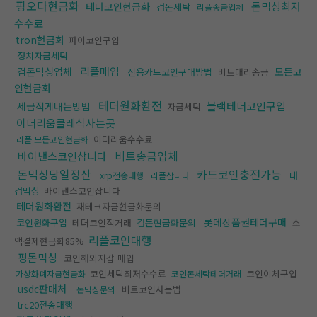
핑오다현금화
돈믹싱최저
테더코인현금화
검돈세탁
리플송금업체
수수료
tron현금화
파이코인구입
정치자금세탁
리플매입
검돈믹싱업체
모든코
신용카드코인구매방법
비트대리송금
인현금화
테더원화환전
블랙테더코인구입
세금적게내는방법
자금세탁
이더리움클레식사는곳
이더리움수수료
리플 모든코인현금화
비트송금업체
바이낸스코인삽니다
돈믹싱당일정산
카드코인충전가능
대
xrp전송대행
리플삽니다
검믹싱
바이낸스코인삽니다
테더원화환전
재테크자금현금화문의
롯데상품권테더구매
코인원화구입
테더코인직거래
검돈현금화문의
소
리플코인대행
액결제현금화85%
핑돈믹싱
코인해외지갑 매입
코인세탁최저수수료
코인이체구입
가상화폐자금현금화
코인돈세탁테더거래
usdc판매처
비트코인사는법
돈믹싱문의
trc20전송대행