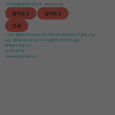
이더리움클레식사는곳
파이코인구입
좋아요
0
싫어요
0
인쇄
«
s6Y_텔레@UPCOIN24 테더거래 코인 테더코인카드결제_c3Q
e3G_텔레@UPCOIN24 이더리움판매 테더구매 _g6U
»
목록보기
답글쓰기
글수정
글삭제
Powered by KBoard