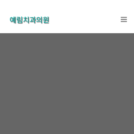
콘
텐
예림치과의원
츠
로
건
너
뛰
기
온라인상담
홈
온라인상담
온라인상담