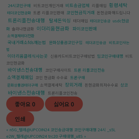
횡령세탁
비트송금업체
24시코인구매
비트코인개인거래
리플매입
코인현금직거래
트론 리플코인판매
돈현금화해드립니다
테더코인현금화
트론리플전송대행
탈세돈믹싱
테더매입
usdc현금
테더코인송금
이더리움현금화
파이코인판매
화
솔라나현금화
소액결제테더전환
국내거래소fds깨는법
문화상품권코인구입
테더코인송금
비트코인사는
법
이더리움클레식사는곳
신용카드비트코인구매방법
밈코인구매대행
비트
코인현금화
바이낸스전송대행
코인구매사이트
트론 리플코인전송
소액결제매입
코인 현금화 수수료
트론구매
장외거래
소액결제세탁
돈현금화최저수수료
상코
문화상품권테더구매
바이낸스전송대행
트론리플코인전송
좋아요
0
싫어요
0
인쇄
«
n5G_텔레@UPCOIN24 코인송금대행 코인구매대행 24시 _s5L
e2W_텔레@UPCOIN24 trc20 구매대행_u8S
»