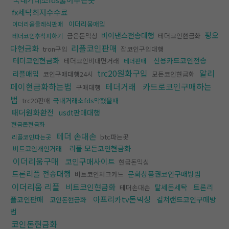
fx세탁최저수수료
이더리움매입
이더리움클레식판매
핑오
바이낸스전송대행
금은돈믹싱
테더코인현금화
테더코인추척피하기
리플코인판매
다현금화
tron구입
잡코인구입대행
테더코인현금화
신용카드코인전송
테더코인비대면거래
테더판매
trc20원화구입
알리
리플매입
코인구매대행24시
모든코인현금화
페이현금화하는법
테더거래
카드로코인구매하는
구매대행
법
trc20판매
국내거래소fds막혔을때
태더원화환전
usdt판매대행
현금돈현금화
테더 손대손
btc파는곳
리플코인파는곳
리플 모든코인현금화
비트코인개인거래
이더리움구매
코인구매사이트
현금돈믹싱
트론리플 전송대행
문화상품권코인구매방법
비트코인체크카드
이더리움 리플
비트코인현금화
탈세돈세탁
트론리
테더손대손
아프리카tv돈믹싱
플코인판매
컬쳐랜드코인구매방
코인돈현금화
법
코인돈현금화