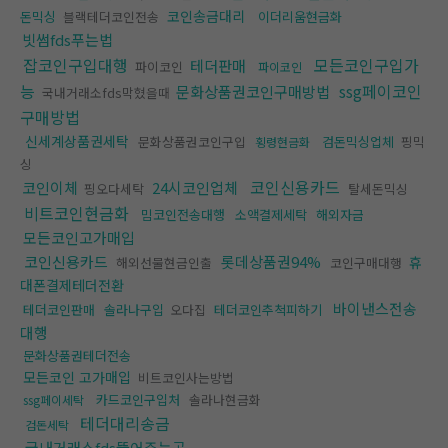
코인송금대리
돈믹싱
블랙테더코인전송
이더리움현금화
빗썸fds푸는법
잡코인구입대행
모든코인구입가
테더판매
파이코인
파이코인
능
ssg페이코인
문화상품권코인구매방법
국내거래소fds막혔을때
구매방법
신세계상품권세탁
문화상품권코인구입
검돈믹싱업체
핑믹
횡령현금화
싱
코인신용카드
코인이체
24시코인업체
핑오다세탁
탈세돈믹싱
비트코인현금화
밈코인전송대행
소액결제세탁
해외자금
모든코인고가매입
코인신용카드
롯데상품권94%
휴
해외선물현금인출
코인구매대행
대폰결제테더전환
바이낸스전송
테더코인판매
솔라나구입
오다집
테더코인추척피하기
대행
문화상품권테더전송
모든코인 고가매입
비트코인사는방법
카드코인구입처
솔라나현금화
ssg페이세탁
테더대리송금
검돈세탁
국내거래소fds뚫어주는곳