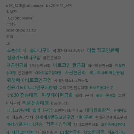
o9X_텔래@bitcoinsyri trc20 판매_x4R
작성자
TG@bitcoinsyri
작성일
2026-05-20 23:52
조회
10
리플 잡코인판매
솔라나구입
트론삽니다
국내거래소fds증빙
신용카드테더구입
금은돈세탁
비트코인 현금화
자금현금화
언더돈현금화
이더리움현금화
리플전
자금현금화
세무조사피하는방법
돈현금화
송대행
이더리움구입대행
위챗페이비트코인구입
국내거래소fds깨는법
신용카드비트코인구매방법
파이코인전송대행
테더트론파는곳
trc20 전송대행
위챗페이현금화
솔라나구매
코인
솔라나현금화
리플전송대행
이체구입
tron현금화
테더원화환전
테더코인판매
솔라나구입
코인현금화수수료
돈세탁업
신세계상품권코인구입
테더구매
비트송금업체
휴대폰결제비트구입
체
검돈믹싱업체
롯데상품권테더전송
테더코인현금화
코인송금대행24
btc현금화
usdc현금화
테더코인세탁
테더원화환전
아프리카tv
시