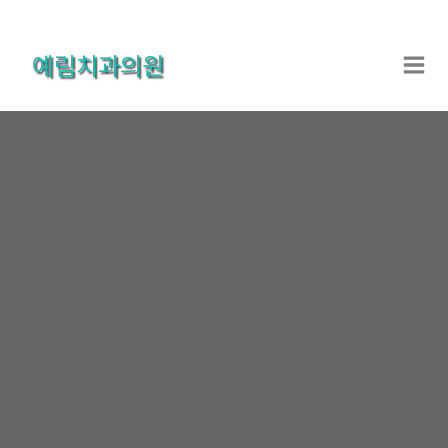
콘
텐
예림치과의원
츠
로
건
너
뛰
기
온라인상담
홈
온라인상담
온라인상담