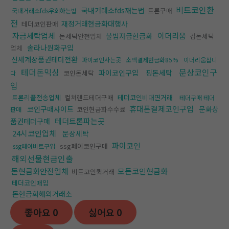
비트코인환
국내거래소fds깨는법
트론구매
국내거래소fds우회하는법
전
재정거래현금화대행사
테더코인판매
자금세탁업체
이더리움
불법자금현금화
돈세탁안전업체
검돈세탁
솔라나원화구입
업체
신세계상품권테더전환
파이코인사는곳
소액결제현금화85%
이더리움삽니
테더돈믹싱
문상코인구
파이코인구입
핑돈세탁
코인돈세탁
다
입
트론리플전송업체
컬쳐랜드테더구매
테더코인비대면거래
테더구매 테더
휴대폰결제코인구입
코인구매사이트
문화상
코인현금화수수료
판매
테더트론파는곳
품권테더구매
24시코인업체
문상세탁
파이코인
ssg페이코인구매
ssg페이비트구입
해외선물현금인출
돈현금화안전업체
모든코인현금화
비트코인퀵거래
테더코인매입
돈현금화해외거래소
좋아요
0
싫어요
0