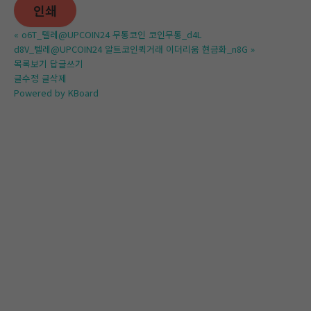
인쇄
«
o6T_텔레@UPCOIN24 무통코인 코인무통_d4L
d8V_텔레@UPCOIN24 알트코인퀵거래 이더리움 현금화_n8G
»
목록보기
답글쓰기
글수정
글삭제
Powered by KBoard