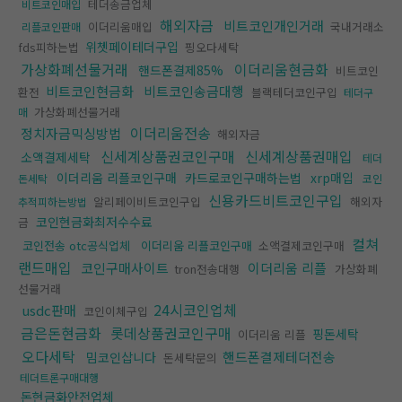
테더송금업체
비트코인매입
해외자금
비트코인개인거래
이더리움매입
국내거래소
리플코인판매
위쳇페이테더구입
fds피하는법
핑오다세탁
가상화폐선물거래
이더리움현금화
핸드폰결제85%
비트코인
비트코인현금화
비트코인송금대행
환전
블랙테더코인구입
테더구
가상화폐선물거래
매
이더리움전송
정치자금믹싱방법
해외자금
신세계상품권코인구매
신세계상품권매입
소액결제세탁
테더
이더리움 리플코인구매
카드로코인구매하는법
xrp매입
돈세탁
코인
신용카드비트코인구입
알리페이비트코인구입
해외자
추적피하는방법
코인현금화최저수수료
금
컬쳐
코인전송 otc공식업체
이더리움 리플코인구매
소액결제코인구매
랜드매입
코인구매사이트
이더리움 리플
tron전송대행
가상화폐
선물거래
24시코인업체
usdc판매
코인이체구입
금은돈현금화
롯데상품권코인구매
핑돈세탁
이더리움 리플
오다세탁
핸드폰결제테더전송
밈코인삽니다
돈세탁문의
테더트론구매대행
돈현금화안전업체