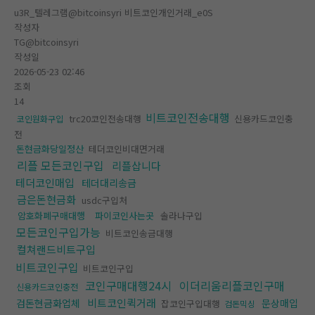
u3R_텔레그램@bitcoinsyri 비트코인개인거래_e0S
작성자
TG@bitcoinsyri
작성일
2026-05-23 02:46
조회
14
비트코인전송대행
trc20코인전송대행
신용카드코인충
코인원화구입
전
돈현금화당일정산
테더코인비대면거래
리플 모든코인구입
리플삽니다
테더코인매입
테더대리송금
금은돈현금화
usdc구입처
암호화폐구매대행
파이코인사는곳
솔라나구입
모든코인구입가능
비트코인송금대행
컬쳐랜드비트구입
비트코인구입
비트코인구입
코인구매대행24시
이더리움리플코인구매
신용카드코인충전
비트코인퀵거래
검돈현금화업체
문상매입
잡코인구입대행
검돈믹싱