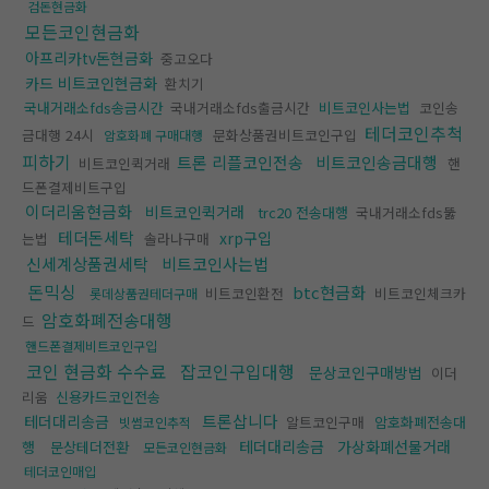
검돈현금화
모든코인현금화
아프리카tv돈현금화
중고오다
카드 비트코인현금화
환치기
국내거래소fds송금시간
국내거래소fds출금시간
비트코인사는법
코인송
테더코인추척
금대행 24시
문화상품권비트코인구입
암호화폐 구매대행
피하기
트론 리플코인전송
비트코인송금대행
비트코인퀵거래
핸
드폰결제비트구입
이더리움현금화
비트코인퀵거래
trc20 전송대행
국내거래소fds뚫
테더돈세탁
xrp구입
는법
솔라나구매
신세계상품권세탁
비트코인사는법
돈믹싱
btc현금화
비트코인환전
비트코인체크카
롯데상품권테더구매
암호화폐전송대행
드
핸드폰결제비트코인구입
코인 현금화 수수료
잡코인구입대행
문상코인구매방법
이더
리움
신용카드코인전송
트론삽니다
테더대리송금
알트코인구매
암호화폐전송대
빗썸코인추적
테더대리송금
가상화폐선물거래
행
문상테더전환
모든코인현금화
테더코인매입