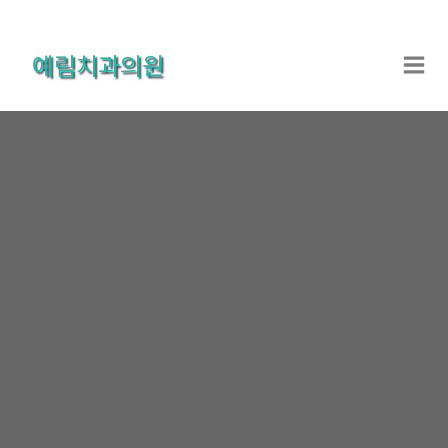
콘
텐
예림치과의원
츠
로
건
너
뛰
기
온라인상담
홈
온라인상담
온라인상담