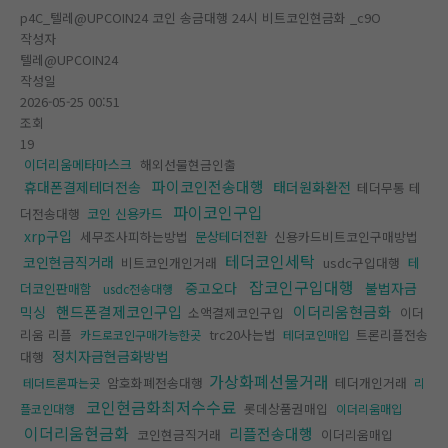
p4C_텔레@UPCOIN24 코인 송금대행 24시 비트코인현금화 _c9O
작성자
텔레@UPCOIN24
작성일
2026-05-25 00:51
조회
19
이더리움메타마스크
해외선물현금인출
파이코인전송대행
휴대폰결제테더전송
태더원화환전
테더무통 테
파이코인구입
더전송대행
코인 신용카드
xrp구입
세무조사피하는방법
문상테더전환
신용카드비트코인구매방법
테더코인세탁
코인현금직거래
비트코인개인거래
usdc구입대행
테
잡코인구입대행
중고오다
불법자금
더코인판매함
usdc전송대행
핸드폰결제코인구입
이더리움현금화
믹싱
소액결제코인구입
이더
리움 리플
trc20사는법
트론리플전송
카드로코인구매가능한곳
테더코인매입
정치자금현금화방법
대행
가상화폐선물거래
암호화폐전송대행
테더개인거래
테더트론파는곳
리
코인현금화최저수수료
롯데상품권매입
플코인대행
이더리움매입
이더리움현금화
리플전송대행
코인현금직거래
이더리움매입