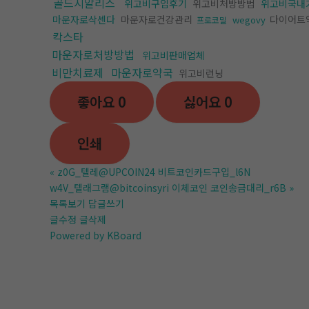
골드시알리스
위고비구입후기
위고비처방방법
위고비국내
마운자로삭센다
마운자로건강관리
다이어트
wegovy
프로코밀
칵스타
마운자로처방방법
위고비판매업체
비만치료제
마운자로약국
위고비런닝
좋아요
0
싫어요
0
인쇄
«
z0G_텔레@UPCOIN24 비트코인카드구입_l6N
w4V_텔래그램@bitcoinsyri 이체코인 코인송금대리_r6B
»
목록보기
답글쓰기
글수정
글삭제
Powered by KBoard