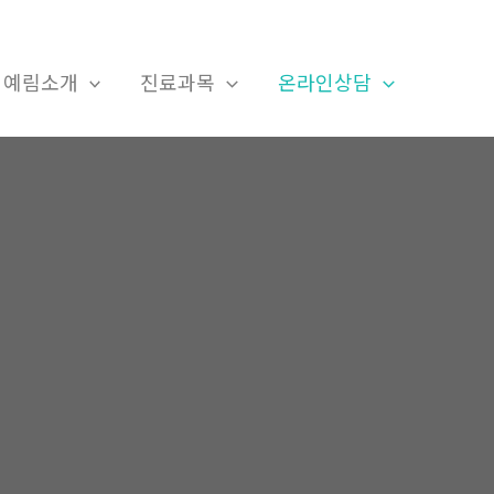
예림소개
진료과목
온라인상담