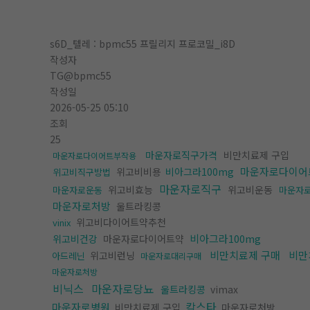
s6D_텔레 : bpmc55 프릴리지 프로코밀_i8D
작성자
TG@bpmc55
작성일
2026-05-25 05:10
조회
25
마운자로직구가격
비만치료제 구입
마운자로다이어트부작용
마운자로다이어
위고비비용
비아그라100mg
위고비직구방법
마운자로직구
위고비효능
위고비운동
마운자로운동
마운자
마운자로처방
울트라킹콩
위고비다이어트약추천
vinix
비아그라100mg
위고비건강
마운자로다이어트약
비만치료제 구매
비만
위고비런닝
아드레닌
마운자로대리구매
마운자로처방
비닉스
마운자로당뇨
울트라킹콩
vimax
칵스타
마운자로병원
비만치료제 구입
마운자로처방