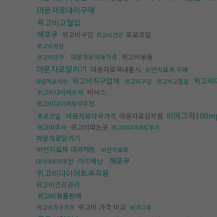
마운자로대리구매
위고비고혈압
해포쿠
위고비구입
프로코밀
위고비건강
위고비처방
위고비운동
마운자로약국가격
위고비단가
마운자로달리기
마운자로국내출시
비만치료제 구매
위고비직구업체
위고비
마운자로처방
위고비구입
위고비고혈압
비닉스
위고비다이어트약
위고비다이어트약추천
비아그라100m
마운자로약국가격
마운자로심부름
프로코밀
위고비파는곳
위고비주사
위고비다이어트후기
마운자로달리기
비만치료제 대리처방
비만치료제
해포쿠
아드레닌
다이어트약추천
위고비다이어트부작용
위고비건강관리
위고비정품판매
위고비 가격 비교
위고비직구가격
비아그라