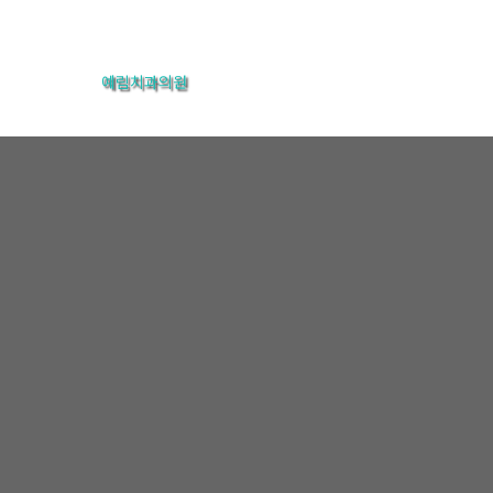
콘
텐
예림치과의원
츠
로
건
너
뛰
기
온라인상담
홈
온라인상담
온라인상담