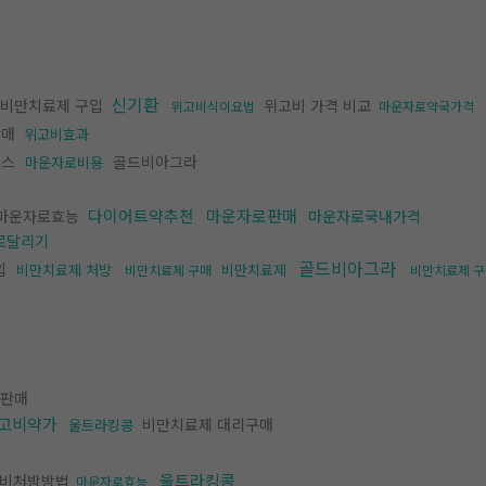
신기환
비만치료제 구입
위고비 가격 비교
위고비식이요법
마운자로약국가격
판매
위고비효과
리스
골드비아그라
마운자로비용
다이어트약추천
마운자로판매
마운자로효능
마운자로국내가격
로달리기
골드비아그라
입
비만치료제 처방
비만치료제
비만치료제 구매
비만치료제 구
판매
고비약가
비만치료제 대리구매
울트라킹콩
울트라킹콩
비처방방법
마운자로효능