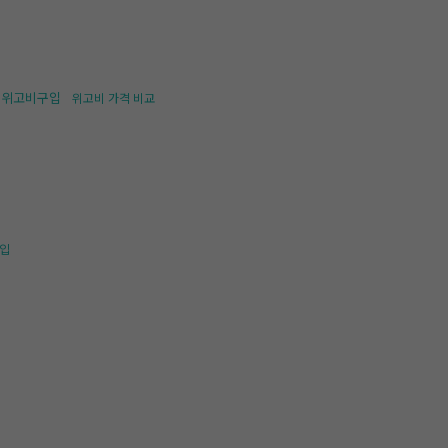
위고비구입
위고비 가격 비교
입