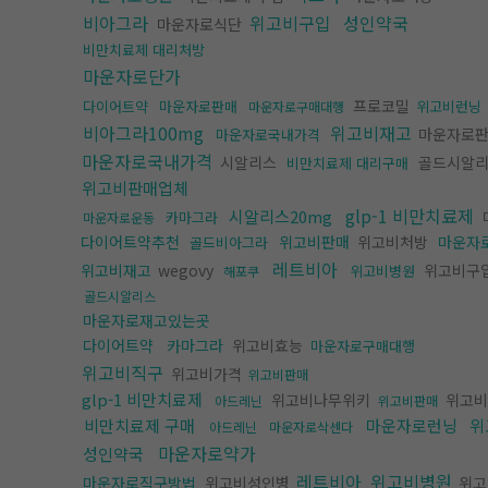
비아그라
위고비구입
성인약국
마운자로식단
비만치료제 대리처방
마운자로단가
프로코밀
다이어트약
마운자로판매
위고비런닝
마운자로구매대행
비아그라100mg
위고비재고
마운자로
마운자로국내가격
마운자로국내가격
시알리스
골드시알
비만치료제 대리구매
위고비판매업체
glp-1 비만치료제
시알리스20mg
카마그라
마운자로운동
다이어트약추천
위고비판매
위고비처방
마운자
골드비아그라
레트비아
위고비재고
wegovy
위고비구
위고비병원
해포쿠
골드시알리스
마운자로재고있는곳
다이어트약
카마그라
위고비효능
마운자로구매대행
위고비직구
위고비가격
위고비판매
glp-1 비만치료제
위고비나무위키
위고비
아드레닌
위고비판매
비만치료제 구매
마운자로런닝
위
아드레닌
마운자로삭센다
마운자로약가
성인약국
레트비아
위고비병원
마운자로직구방법
위고비성인병
위고