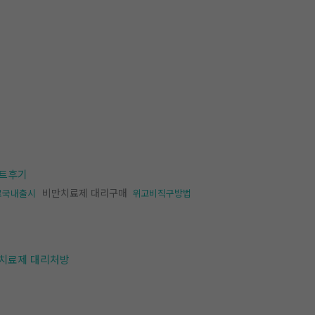
트후기
비만치료제 대리구매
로국내출시
위고비직구방법
치료제 대리처방