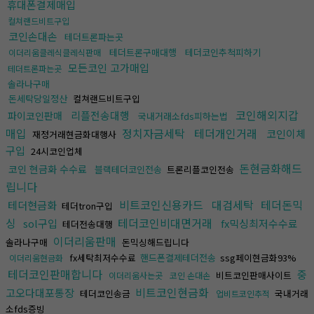
휴대폰결제매입
컬쳐랜드비트구입
코인손대손
테더트론파는곳
테더트론구매대행
테더코인추척피하기
이더리움클레식클레식판매
모든코인 고가매입
테더트론파는곳
솔라나구매
돈세탁당일정산
컬쳐랜드비트구입
코인해외지갑
리플전송대행
파이코인판매
국내거래소fds피하는법
매입
정치자금세탁
테더개인거래
코인이체
재정거래현금화대행사
구입
24시코인업체
돈현금화해드
코인 현금화 수수료
블랙테더코인전송
트론리플코인전송
립니다
비트코인신용카드
대검세탁
테더돈믹
테더현금화
테더tron구입
싱
테더코인비대면거래
sol구입
fx믹싱최저수수료
테더전송대행
이더리움판매
솔라나구매
돈믹싱해드립니다
fx세탁최저수수료
핸드폰결제테더전송
ssg페이현금화93%
이더리움현금화
테더코인판매합니다
중
비트코인판매사이트
이더리움사는곳
코인 손대손
비트코인현금화
고오다대포통장
테더코인송금
국내거래
업비트코인추적
소fds증빙