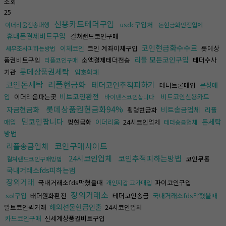
조회
25
신용카드테더구입
usdc구입처
이더리움전송대행
돈현금화안전업체
휴대폰결제비트구입
컬쳐랜드코인구매
코인현금화수수료
이체코인
코인 계좌이체구입
롯데상
세무조사피하는방법
리플 모든코인구입
품권비트구입
소액결제테더전송
테더수사
리플코인구매
롯데상품권세탁
기관
암호화폐
코인돈세탁
리플현금화
테더코인추척피하기
테더트론매입
문상매
비트코인환전
입
이더리움파는곳
비트코인신용카드
바이낸스코인삽니다
롯데상품권현금화94%
자금현금화
비트송금업체
횡령현금화
리플
밈코인팝니다
돈세탁
매입
핑현금화
이더리움
24시코인업체
테더송금업체
방법
코인구매사이트
리플송금업체
24시코인업체
코인추적피하는방법
코인무통
컬쳐랜드코인구매방법
국내거래소fds피하는법
장외거래
국내거래소fds막혔을때
파이코인구입
개인지갑 고가매입
장외거래소
sol구입
태더원화환전
테더코인송금
국내거래소fds막혔을때
해외선물현금인출
알트코인퀵거래
24시코인업체
카드코인구매
신세계상품권비트구입