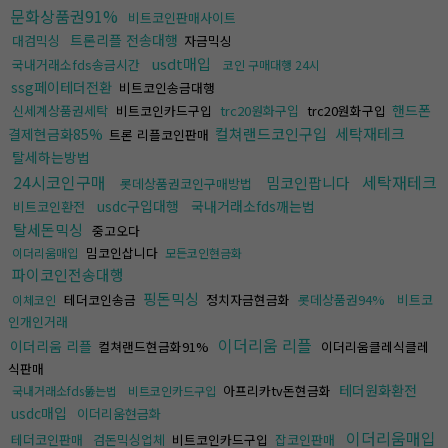
문화상품권91%
비트코인판매사이트
트론리플 전송대행
대검믹싱
자금믹싱
usdt매입
국내거래소fds송금시간
코인 구매대행 24시
ssg페이테더전환
비트코인송금대행
핸드폰
신세계상품권세탁
비트코인카드구입
trc20원화구입
trc20원화구입
컬쳐랜드코인구입
세탁재테크
결제현금화85%
트론 리플코인판매
탈세하는방법
24시코인구매
세탁재테크
밈코인팝니다
롯데상품권코인구매방법
usdc구입대행
국내거래소fds깨는법
비트코인환전
탈세돈믹싱
중고오다
밈코인삽니다
이더리움매입
모든코인현금화
파이코인전송대행
핑돈믹싱
테더코인송금
정치자금현금화
롯데상품권94%
비트코
이체코인
인개인거래
이더리움 리플
이더리움 리플
컬쳐랜드현금화91%
이더리움클레식클레
식판매
테더원화환전
아프리카tv돈현금화
국내거래소fds뚫는법
비트코인카드구입
usdc매입
이더리움현금화
이더리움매입
테더코인판매
검돈믹싱업체
비트코인카드구입
잡코인판매