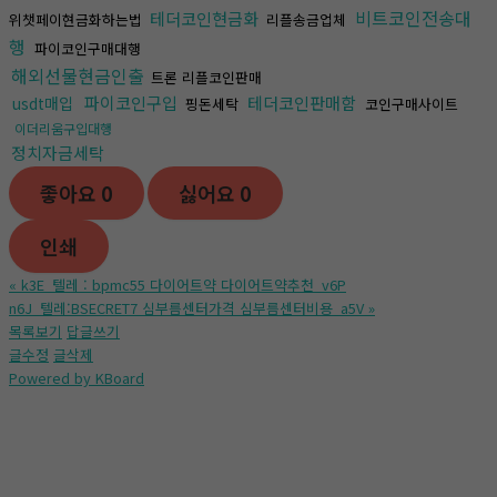
비트코인전송대
테더코인현금화
위챗페이현금화하는법
리플송금업체
행
파이코인구매대행
해외선물현금인출
트론 리플코인판매
파이코인구입
테더코인판매함
usdt매입
핑돈세탁
코인구매사이트
이더리움구입대행
정치자금세탁
좋아요
0
싫어요
0
인쇄
«
k3E_텔레 : bpmc55 다이어트약 다이어트약추천_v6P
n6J_텔레:BSECRET7 심부름센터가격 심부름센터비용_a5V
»
목록보기
답글쓰기
글수정
글삭제
Powered by KBoard