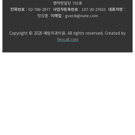
맨하탄빌딩 701호
전화번호
: 02-786-2877
사업자등록번호
: 107-20-27633
대표자명
:
방상훈
이메일
: gverdi@nate.com
Copyright © 2026 예림치과의원. All rights reserved. Created by
Yescall.com