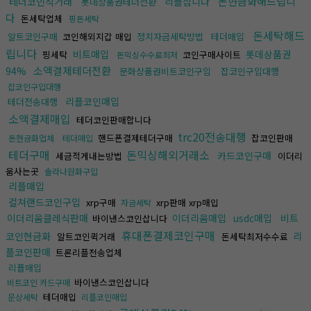
돈현금화해드립니
테더코인직거래
리플삽니다
롯데상품권테더전환
다
돈세탁업체
핑돈세탁
돈세탁해드
알트코인구매
코인해외지갑 매입
정치자금세탁방법
테더매입
립니다
비트매입
롯데상품권
핑세탁
코인구매사이트
돈믹싱수수료최저
소액결제테더전환
94%
문화상품권비트코인구입
잡코인구입대행
잡코인구입대행
리플코인매입
테더전송대행
소액결제매입
테더코인판매합니다
trc20전송대행
핸드폰결제테더구매
잡코인판매
돈현금화업체
테더매입
테더구매
돈믹싱해외거래소
카드코인구매
세금적게내는방법
이더리
움사는곳
솔라나원화구입
리플매입
컬쳐랜드코인구입
xrp구매
xrp판매 xrp매입
자금세탁
이더리움클레식판매
이더리움매입
usdc매입
비트
바이낸스코인삽니다
휴대폰결제코인구매
코인현금화
리
알트코인퀵거래
돈세탁최저수수료
플코인판매
트론리플전송업체
리플매입
바이낸스코인삽니다
비트코인 카드구매
테더매입
문상세탁
리플코인매입