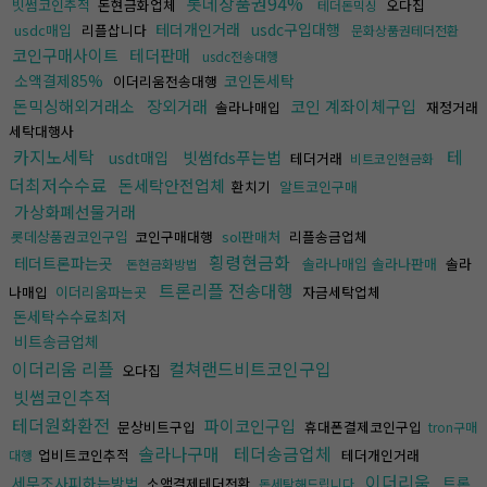
롯데상품권94%
빗썸코인추적
돈현금화업체
오다집
테더돈믹싱
테더개인거래
usdc구입대행
usdc매입
리플삽니다
문화상품권테더전환
코인구매사이트
테더판매
usdc전송대행
소액결제85%
코인돈세탁
이더리움전송대행
돈믹싱해외거래소
장외거래
코인 계좌이체구입
솔라나매입
재정거래
세탁대행사
카지노세탁
테
빗썸fds푸는법
usdt매입
테더거래
비트코인현금화
더최저수수료
돈세탁안전업체
환치기
알트코인구매
가상화폐선물거래
롯데상품권코인구입
코인구매대행
sol판매처
리플송금업체
횡령현금화
테더트론파는곳
솔라나매입 솔라나판매
솔라
돈현금화방법
트론리플 전송대행
나매입
이더리움파는곳
자금세탁업체
돈세탁수수료최저
비트송금업체
이더리움 리플
컬쳐랜드비트코인구입
오다집
빗썸코인추적
테더원화환전
파이코인구입
문상비트구입
휴대폰결제코인구입
tron구매
솔라나구매
테더송금업체
업비트코인추적
테더개인거래
대행
이더리움
세무조사피하는방법
트론
소액결제테더전환
돈세탁해드립니다