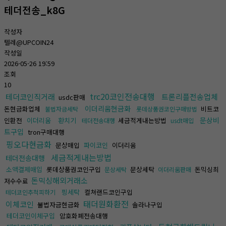
테더전송_k8G
작성자
텔레@UPCOIN24
작성일
2026-05-26 19:59
조회
10
trc20코인전송대행
테더코인직거래
트론리플전송업체
usdc판매
이더리움현금화
돈현금화업체
비트코
불법자금세탁
롯데상품권코인구매방법
문상비
인환전
이더리움
환치기
세금적게내는방법
테더전송대행
usdt매입
트구입
tron구매대행
핑오다현금화
문상매입
파이코인
이더리움
세금적게내는방법
테더전송대행
소액결제매입
롯데상품권코인구입
문상세탁
돈믹싱최
문상세탁
이더리움판매
돈믹싱해외거래소
저수수료
핑세탁
컬쳐랜드코인구입
테더코인추척피하기
태더원화환전
이체코인
불법자금현금화
솔라나구입
테더코인이체구입
암호화폐전송대행