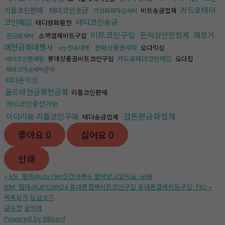
카드로테더
리플코인판매
테더코인송금
비트송금업체
가상화폐자금세탁
코인매입
테더코인송금
테더원화환전
비트코인구입
돈믹싱안전업체
재정거
소액결제비트구입
현금돈세탁
래현금화대행사
문화상품권세탁
오다믹싱
xrp전송대행
롯데상품권비트코인구입
카드로테더코인매입
오다집
테더코인판매함
재테크자금세탁문의
테더돈믹싱
골드바현금화현금화
리플코인판매
카드코인충전가능
검돈현금화업체
이더리움 리플코인구매
테더송금업체
좋아요
0
싫어요
0
인쇄
«
k5I_텔레@sta79m상간녀복수 협박받고있어요_w9B
t0M_텔레@UPCOIN24 휴대폰결제비트코인구입 휴대폰결제비트구입_f3O
»
목록보기
답글쓰기
글수정
글삭제
Powered by KBoard