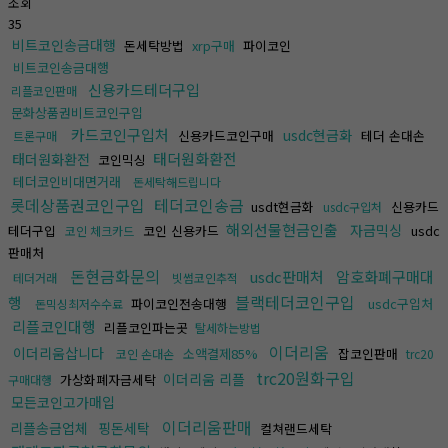
조회
35
비트코인송금대행
돈세탁방법
xrp구매
파이코인
비트코인송금대행
신용카드테더구입
리플코인판매
문화상품권비트코인구입
카드코인구입처
usdc현금화
신용카드코인구매
테더 손대손
트론구매
태더원화환전
태더원화환전
코인믹싱
테더코인비대면거래
돈세탁해드립니다
롯데상품권코인구입
테더코인송금
usdt현금화
신용카드
usdc구입처
해외선물현금인출
자금믹싱
테더구입
코인 신용카드
usdc
코인 체크카드
판매처
돈현금화문의
usdc판매처
암호화폐구매대
테더거래
빗썸코인추적
블랙테더코인구입
행
파이코인전송대행
usdc구입처
돈믹싱최저수수료
리플코인대행
리플코인파는곳
탈세하는방법
이더리움
이더리움삽니다
소액결제85%
잡코인판매
코인 손대손
trc20
trc20원화구입
이더리움 리플
가상화폐자금세탁
구매대행
모든코인고가매입
이더리움판매
리플송금업체
핑돈세탁
컬쳐랜드세탁