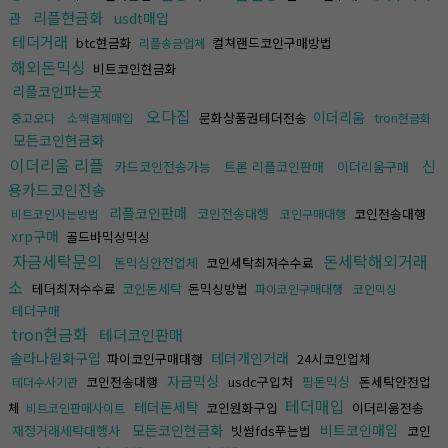
리플현금화
관
usdt매입
테더거래
btc현금화
컬쳐랜드코인구매방법
리플송금업체
해외돈믹싱
비트코인현금화
리플코인파는곳
오다집
이더리움
문화상품권테더전송
중고오다
소액결제매입
tron현금화
모든코인현금화
이더리움 리플
신
카드코인전송가능
트론 리플코인판매
이더리움구매
용카드코인전송
리플코인판매
코인전송대행
코인전송대행
비트코인사는방법
코인구매대행
xrp구매
골드바믹싱믹싱
자금세탁문의
돈세탁해외거래
돈믹싱안전업체
코인세탁최저수수료
소
테더최저수수료
코인돈세탁
돈믹싱방법
파이코인구매대행
코인믹싱
테더구매
tron현금화
테더코인판매
솔라나원화구입
테더개인거래
파이코인구매대행
24시코인업체
자금믹싱
코인전송대행
usdc구입처
핑돈믹싱
돈세탁안전업
테더수사기관
테더매입
테더돈세탁
체
코인원화구입
이더리움전송
비트코인판매사이트
모든코인현금화
비트코인매입
재정거래세탁대행사
빗썸fds푸는법
코인