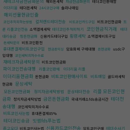
재테크자금현금화문의
해외돈세탁
자금현금화문의
테더코인판매함
이더리움
테더돈세탁
솔라나매입
24시코인구매
해외선물현금인출
컬쳐랜드테더전송
비트코인현금화
트
코인추적피하는방법
비트코인카드구입
코인현금직거래
론 리플코인전송
소액결제세탁
테더코인추척피하기
테더
횡령세탁
대리송금
핑돈현금화
신용카드테더구입
소액결제비트구입
비트코인환전
돈세탁문의
휴대폰결제비트코인구입
암호화폐 구매대행
usdc구
현금돈믹싱
돈현금화
입대행
코인세탁최저수수료
재테크자금세탁문의
비트코인현금화
파이코인전송대행
리플코인판매
이더리움 리플
이더리움현금화
비트코인판매사이트
비트매입
돈현금화
골드바세탁
문상세탁
현금화
리플 모든코인현
모든코인현금화
정치자금세탁방법
문상테더전송
금화
금은돈현금화
테더전
정치자금세탁방법
국내거래소fds송금시간
송대행
코인세탁최저수수료
비트코인사는법
휴대폰결제85%
테더코인송금
빗썸fds푸는법
신용카드코인전송
중고오다
테더수사기
비트코인사는법
알트코인구매