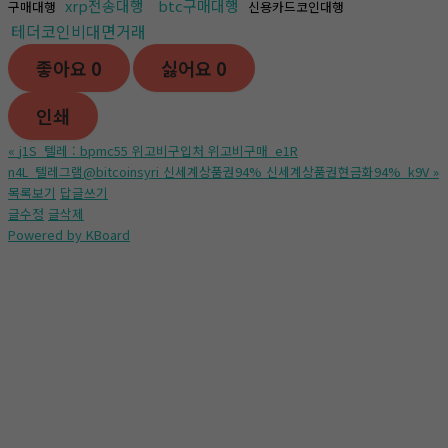
xrp전송대행
btc구매대행
구매대행
신용카드코인대행
테더코인비대면거래
좋아요
0
싫어요
0
인쇄
«
j1S_텔레 : bpmc55 위고비구입처 위고비구매_e1R
n4L_텔레그램@bitcoinsyri 신세계상품권94% 신세계상품권현금화94%_k9V
»
목록보기
답글쓰기
글수정
글삭제
Powered by KBoard