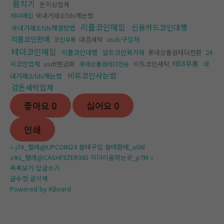
환치기
돈믹싱업체
국내거래소fds깨는법
테더매입
리플코인매입
신용카드코인대행
국내거래소fds해결방법
리플코인판매
대검세탁
usdc구입처
코인무통
테더코인매입
리플코인대행
알트코인퀵거래
롯데상품권테더전환
24
테더무통
시코인업체
usdt현금화
비트코인세탁
국
롯데상품권테더전송
비트코인사는법
내거래소fds깨는법
검돈세탁업체
좋아요
0
싫어요
0
인쇄
«
j7A_텔레@UPCOIN24 블테구입 블테판매_a0W
z4G_텔레@CASHFILTER365 이더리움파는곳_p7M
»
목록보기
답글쓰기
글수정
글삭제
Powered by KBoard