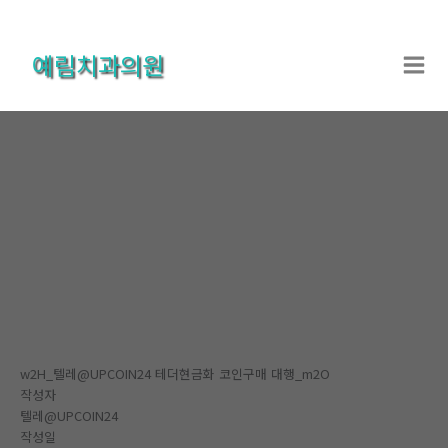
콘
텐
예림치과의원
츠
로
건
너
뛰
기
온라인상담
홈
온라인상담
온라인상담
w2H_텔레@UPCOIN24 테더현금화 코인구매 대행_m2O
작성자
텔레@UPCOIN24
작성일