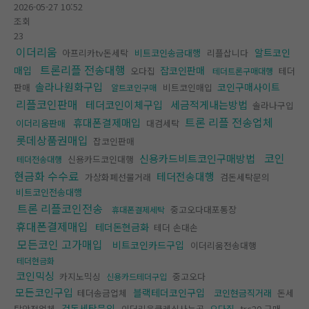
2026-05-27 10:52
조회
23
이더리움
알트코인
아프리카tv돈세탁
비트코인송금대행
리플삽니다
트론리플 전송대행
매입
잡코인판매
오다집
테더
테더트론구매대행
솔라나원화구입
코인구매사이트
판매
비트코인매입
알트코인구매
리플코인판매
테더코인이체구입
세금적게내는방법
솔라나구입
트론 리플 전송업체
휴대폰결제매입
이더리움판매
대검세탁
롯데상품권매입
잡코인판매
코인
신용카드비트코인구매방법
신용카드코인대행
테더전송대행
현금화 수수료
테더전송대행
가상화폐선물거래
검돈세탁문의
비트코인전송대행
트론 리플코인전송
중고오다대포통장
휴대폰결제세탁
휴대폰결제매입
테더돈현금화
테더 손대손
모든코인 고가매입
비트코인카드구입
이더리움전송대행
테더현금화
코인믹싱
카지노믹싱
중고오다
신용카드테더구입
모든코인구입
블랙테더코인구입
테더송금업체
코인현금직거래
돈세
검돈세탁문의
탁안전업체
이더리움클레식사는곳
오다집
trc20 구매