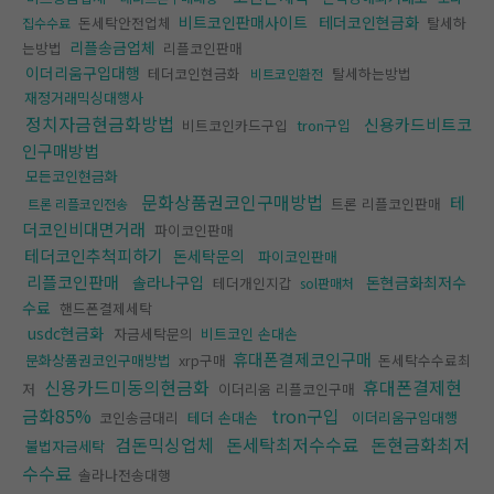
비트코인판매사이트
테더코인현금화
돈세탁안전업체
탈세하
집수수료
리플송금업체
는방법
리플코인판매
이더리움구입대행
테더코인현금화
탈세하는방법
비트코인환전
재정거래믹싱대행사
정치자금현금화방법
신용카드비트코
비트코인카드구입
tron구입
인구매방법
모든코인현금화
문화상품권코인구매방법
테
트론 리플코인판매
트론 리플코인전송
더코인비대면거래
파이코인판매
테더코인추척피하기
돈세탁문의
파이코인판매
리플코인판매
솔라나구입
돈현금화최저수
테더개인지갑
sol판매처
수료
핸드폰결제세탁
usdc현금화
자금세탁문의
비트코인 손대손
휴대폰결제코인구매
문화상품권코인구매방법
xrp구매
돈세탁수수료최
신용카드미동의현금화
휴대폰결제현
저
이더리움 리플코인구매
금화85%
tron구입
코인송금대리
테더 손대손
이더리움구입대행
검돈믹싱업체
돈세탁최저수수료
돈현금화최저
불법자금세탁
수수료
솔라나전송대행