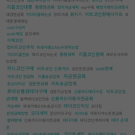
리플코인대행
횡령현금화
정치자금세탁
xrp구매
재정거래믹싱대행사
비트코인판매사이트
환치기
대검현금화
이더리움파는곳
장외거래
휴
대폰결제매입
usdc구입처
usdc매입
문상세탁
이체코인
업비트코인추적
국내거래소fds우회하는법
리플코인판매
횡령세탁
이더리움전송
파이코인사는곳
세무조사피하
는방법
카드코인구매
비트코인 신용카드
usdc판매
금은돈현금화
자금현금화
비트코인 현금화
리플송금업체
비트송금업체
검돈현금화
핑오다믹싱
롯데상품권테더구매
비트코인송
검돈믹싱업체
신용카드테더구입
신용카드미동의현금화
금대행
블랙테더코인전송
테더코인믹싱
국내거래소fds송금시간
오다집
자금세탁
오다세탁
돈현금화방법
문상비트구입
아프리카tv돈현금화
이더리움
테더 손대
블테판매
신용카드미동의현금화
테더거래
테더코인계좌이체
손
코인돈세탁
비트송금업체
돈믹싱해외거래소
테더트론구매대행
오다