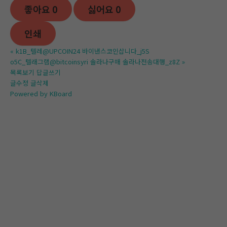
좋아요
0
싫어요
0
인쇄
«
k1B_텔레@UPCOIN24 바이낸스코인삽니다_j5S
o5C_텔래그램@bitcoinsyri 솔라나구매 솔라나전송대행_z8Z
»
목록보기
답글쓰기
글수정
글삭제
Powered by KBoard