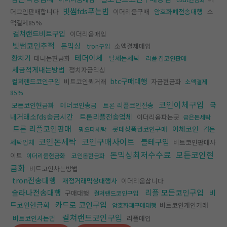
빗썸fds푸는법
더코인판매합니다
이더리움구매
암호화폐전송대행
소
액결제85%
컬쳐랜드비트구입
이더리움매입
빗썸코인추적
돈믹싱
소액결제매입
tron구입
테더이체
환치기
테더돈현금화
탈세돈세탁
리플 잡코인판매
세금적게내는방법
정치자금믹싱
btc구매대행
컬쳐랜드코인구입
비트코인퀵거래
자금현금화
소액결제
85%
코인이체구입
국
모든코인현금화
테더코인송금
트론 리플코인전송
내거래소fds송금시간
트론리플전송업체
이더리움파는곳
금은돈세탁
트론 리플코인판매
이체코인
롯데상품권코인구매
검돈
핑오다세탁
코인돈세탁
코인구매사이트
블테구입
세탁업체
비트코인판매사
돈믹싱최저수수료
모든코인현
이트
이더리움현금화
코인돈현금화
금화
비트코인사는방법
tron전송대행
재정거래믹싱대행사
이더리움삽니다
솔라나전송대행
리플 모든코인구입
비
구매대행
컬쳐랜드코인구입
카드로 코인구입
트코인현금화
비트코인개인거래
암호화폐구매대행
컬쳐랜드코인구입
비트코인사는법
리플매입