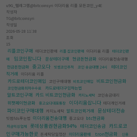
u9G_텔레그램@bitcoinsyri 이더리움 리플 모든코인_y4E
작성자
TG@bitcoinsyri
작성일
2026-05-28 11:38
조회
15
리플코인구매
테더코인판매
이더리움 리플
리플 잡코인판매
테더코인판
밈코인팝니다
문상테더구매
현금돈현금화
이더리움전송대행
매
중고오다
테더코인
현금돈현금화
빗썸코인추적
코인 송금대행 24시
직거래
이더리움 리플
카드로테더코인매입
비트코인현금화
코인구매대행
비트코인매입
카드로테더구입하는법
코인현금화최저수수료
알트코인구매
카드 비트코인현금화
코인송금대리
카지노세탁
이더리움삽니다
위챗페이현금화
테더개인거래
중고오다대포통장
파이코인구매대행
문상테더전송
알트코인퀵거래
카지노세탁
이더리움전송대행
btc현금화
빗썸fds푸는법
중고오다
롯데상품권현금화94%
카드로코
테더코인송금
자금믹싱업체
인구매가능한곳
tron현금화
돈세탁당일정산
이더리움판매
신용