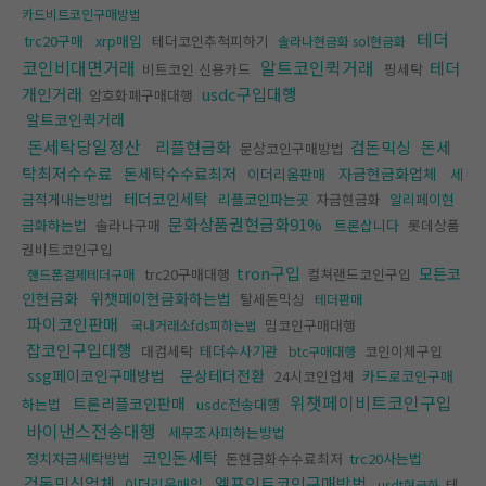
카드비트코인구매방법
테더
trc20구매
xrp매입
테더코인추척피하기
솔라나현금화 sol현금화
코인비대면거래
알트코인퀵거래
테더
비트코인 신용카드
핑세탁
개인거래
usdc구입대행
암호화폐구매대행
알트코인퀵거래
돈세탁당일정산
리플현금화
검돈믹싱
돈세
문상코인구매방법
탁최저수수료
돈세탁수수료최저
자금현금화업체
이더리움판매
세
테더코인세탁
금적게내는방법
리플코인파는곳
자금현금화
알리페이현
문화상품권현금화91%
금화하는법
솔라나구매
트론삽니다
롯데상품
권비트코인구입
tron구입
모든코
trc20구매대행
컬쳐랜드코인구입
핸드폰결제테더구매
인현금화
위챗페이현금화하는법
탈세돈믹싱
테더판매
파이코인판매
밈코인구매대행
국내거래소fds피하는법
잡코인구입대행
대검세탁
테더수사기관
코인이체구입
btc구매대행
ssg페이코인구매방법
문상테더전환
24시코인업체
카드로코인구매
위챗페이비트코인구입
트론리플코인판매
하는법
usdc전송대행
바이낸스전송대행
세무조사피하는방법
코인돈세탁
정치자금세탁방법
돈현금화수수료최저
trc20사는법
검돈믹싱업체
엘포인트코인구매방법
이더리움매입
테
usdt현금화