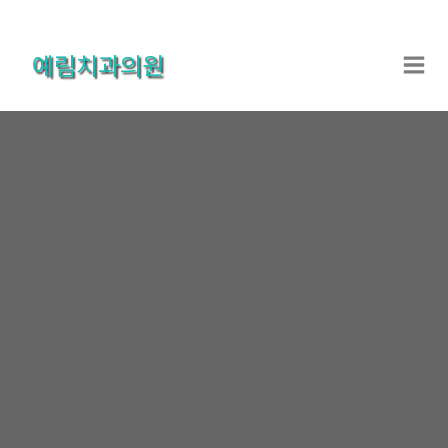
콘
텐
예림치과의원
츠
로
건
너
뛰
기
온라인상담
홈
온라인상담
온라인상담