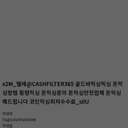
온라인상담
홈
온라인상담
온라인상담
x2M_텔레@CASHFILTER365 골드바믹싱믹싱 돈믹
싱방법 횡령믹싱 돈믹싱문의 돈믹싱안전업체 돈믹싱
해드립니다 코인믹싱최저수수료_s0U
작성자
TG@CASHFILTER365
작성일