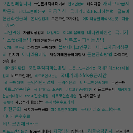
재테크자금세
코인판매합니다
코인돈세탁테더거래
해외자금
잡코인판매
탁문의
자금믹싱
국내거래소fds피하는법
골드바
테더트론파는곳
현금화현금화
돈믹싱업체
모든코인고가매입
이더리움클레식사는곳
자금
믹싱문의
국내거
코인믹싱
테더원화환전
자금믹싱업체
이더리움매입
대검세탁
래소fds깨는법
세무조사피하는방법
해외선물현금인출
블랙테더코인구입
재테크자금믹싱문
파이코인구매대행
빗썸fds푸는법
의
이더리움매입
돈현금화방법
환치기
재정거래현금화대행사
파이코인
전송대행
코인추적피하는방법
태더원화환전
국내거래소fds해결
모든코인구입가능
국내거래소fds송금시간
업체
비트코인매입
비트코인사는법
돈믹싱안전업체
btc구매대행
돈믹싱문의
비트코인전송대행
트론구매
비트코인손대손
리플코인판매
국내거래소fds증빙
비트코인송금대행
재정거래
trc20전송대행
비트코인손대손
정치자금믹싱
현금화대행사
세금적게내는방법
돈세탁수수료최저
돈세탁
핑현금화
국내거래소fds피하는법
정치자금현금화
파이코인구매대행
이더리움수수료
비트코인체크카드
리플송금업체
자금믹싱
비트코인사는법
tron구매대행
핑현금화
골드바현