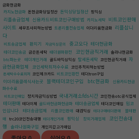
금화현금화
돈믹싱당일정산
카지노현금화
돈현금화당일정산
핑믹싱
비트코인판매
리플송금업체
신용카드비트코인구매방법
카지노세탁
사이트
리플삽니
세무조사피하는방법
트론리플전송업체
이더리움현금화
다
중고오다
테더현금화
환치기
비트송금업체
자금믹싱문의
코인현금직거래
테더코인송금
금은돈세탁
태더원화환전
솔라나현금화
자
탈세돈세탁
btc파는곳
테더개인거래
골드바믹싱믹싱
코인현금직거래
금현금화업체
코인세탁최저수수료
코인추적피하는방법
코인체크카드
비트코인환전
테더tron구입
돈세탁수수료최저
블랙테더코인구입
btc현금화
이더리움클레식사는곳
신용카드현금
화수수료
국내거래소fds시간
정치자금믹싱방법
코인전송otc공식업체
비트코인매입
테더판매
테더송금업체
밈코
테더이체
골드바현금화현금화
테더코인매입
인삽니다
테더송금업체
리플코인판매
대검믹싱
블테판
테더구매테더판매
코인전송대
핑믹싱
매
trc20코인전송대행
장외거래업체
테더개인거래
행
솔라나원화구입
개인지갑고가매입
좋아요
0
싫어요
0