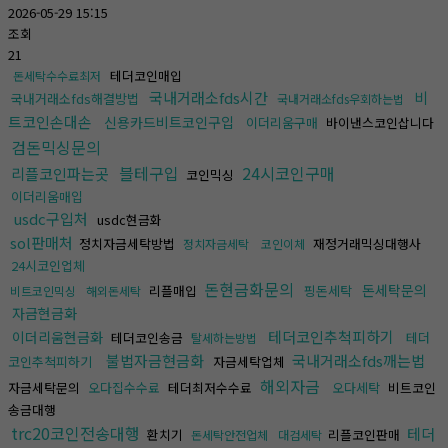
2026-05-29 15:15
조회
21
테더코인매입
돈세탁수수료최저
국내거래소fds시간
비
국내거래소fds해결방법
국내거래소fds우회하는법
트코인손대손
신용카드비트코인구입
이더리움구매
바이낸스코인삽니다
검돈믹싱문의
블테구입
24시코인구매
리플코인파는곳
코인믹싱
이더리움매입
usdc구입처
usdc현금화
sol판매처
정치자금세탁방법
재정거래믹싱대행사
정치자금세탁
코인이체
24시코인업체
돈현금화문의
돈세탁문의
리플매입
핑돈세탁
비트코인믹싱
해외돈세탁
자금현금화
테더코인추척피하기
이더리움현금화
테더코인송금
테더
탈세하는방법
불법자금현금화
국내거래소fds깨는법
코인추척피하기
자금세탁업체
해외자금
자금세탁문의
오다집수수료
테더최저수수료
오다세탁
비트코인
송금대행
trc20코인전송대행
테더
환치기
리플코인판매
돈세탁안전업체
대검세탁