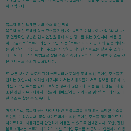
아야 합니다.
북토끼 최신 도메인 링크 주소 확인 방법
북토끼 최신 도메인 링크 주소를 확인하는 방법은 여러 가지가 있습니다. 가
장 일반적인 방법은 검색 엔진을 통해 최신 정보를 찾는 것입니다. 예를 들
어, 구글에서 '북토끼 최신 도메인' 또는 '북토끼 대피소 링크'와 같은 키워드
를 검색하면, 최신 도메인 주소를 제공하는 다양한 사이트를 찾을 수 있습니
다. 그러나 이러한 방법으로 찾은 주소가 항상 안전하거나 신뢰할 수 있는 것
은 아니므로 주의가 필요합니다.
또 다른 방법은 북토끼 관련 커뮤니티나 포럼을 통해 최신 도메인 주소를 확
인하는 것입니다. 이러한 커뮤니티에서는 사용자들이 서로 정보를 공유하고,
최신 도메인 주소를 업데이트하는 경우가 많습니다. 예를 들어, 웹툰이나 웹
소설 관련 커뮤니티에서 '북토끼 대피소'라는 키워드로 검색하면, 최신 도메
인 주소를 찾을 수 있습니다.
마지막으로, 북토끼 공식 사이트나 관련 블로그를 통해 최신 도메인 주소를
확인할 수 있습니다. 공식 사이트에서는 최신 도메인 주소를 정기적으로 업
데이트하며, 사용자들이 안전하게 이용할 수 있도록 안내합니다. 또한, 관련
블로그에서는 북토끼 대피소의 최신 도메인 주소를 제공하고, 안전하게 이용