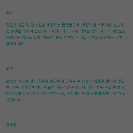
탑툰
탑툰은 웹툰 및 웹소설을 제공하는 플랫폼으로, 독창적인 스토리와 성인 타
깃 콘텐츠 비중이 있는 것이 특징입니다. 일부 작품은 정식 서비스 기반으로
운영되는 경우도 있어, 이용 전 합법 여부와 서비스 정책을 확인하는 것이 바
람직합니다.
툰코
툰코는 다양한 인기 웹툰을 한곳에서 모아볼 수 있는 사이트로 알려져 있으
며, 작품 검색과 탐색이 비교적 직관적인 편입니다. 다만 접속 주소 변경 사
례가 많고 유사 사이트가 존재하므로, 피싱이나 악성 광고에 대한 주의가 필
요합니다.
블랙툰