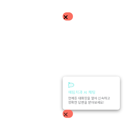
예림치과 AI 채팅
언제든 대화창을 열어 신속하고
정확한 답변을 받아보세요!