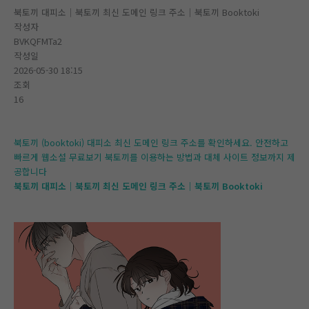
북토끼 대피소｜북토끼 최신 도메인 링크 주소｜북토끼 Booktoki
작성자
BVKQFMTa2
작성일
2026-05-30 18:15
조회
16
북토끼 (booktoki) 대피소 최신 도메인 링크 주소를 확인하세요. 안전하고
빠르게 웹소설 무료보기 북토끼를 이용하는 방법과 대체 사이트 정보까지 제
공합니다
북토끼 대피소｜북토끼 최신 도메인 링크 주소｜북토끼 Booktoki