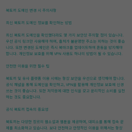
북토끼 도메인 변경 시 주의사항
최신 북토끼 도메인 정보를 확인하는 방법
최신 북토끼 도메인을 확인했더라도 몇 가지 보안상 주의할 점이 있습니다.
우선 공식 링크만 사용해야 하며, 출처가 불분명한 주소는 피하는 것이 좋습
니다. 또한 변경된 도메인은 즉시 북마크를 업데이트하여 혼동을 방지해야
합니다. 개인정보 보호를 위해 VPN 사용도 하나의 방법이 될 수 있습니다.
안전한 이용을 위한 필수 팁
북토끼 및 유사 플랫폼 이용 시에는 항상 보안을 우선으로 생각해야 합니다.
공식 채널을 통해 도메인을 확인하고, VPN을 활용해 개인정보 보호에 신경
쓰는 것이 좋습니다. 또한 저작권에 대한 인식을 갖고 윤리적인 소비를 실천
하는 것도 중요합니다.
공식 북토끼 접속의 중요성
북토끼는 다양한 장르의 웹소설과 웹툰을 제공하며, 대피소를 통해 접속 문
제를 최소화하고 있습니다. 보다 안전하고 안정적인 이용을 위해서는 항상