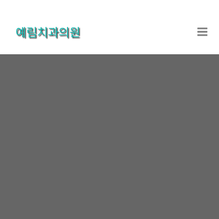
콘
텐
예림치과의원
츠
로
건
너
뛰
기
온라인상담
홈
온라인상담
온라인상담