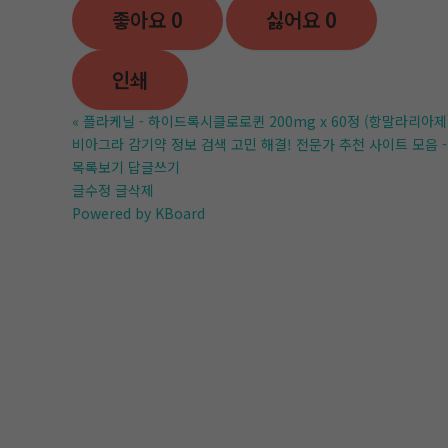
좋아요
0
싫어요
0
인쇄
«
플라케닐 - 하이드록시클로로퀸 200mg x 60정 (항말라리아제
비아그라 감기약 정보 검색 고민 해결! 전문가 추천 사이트 모음 
목록보기
답글쓰기
글수정
글삭제
Powered by KBoard