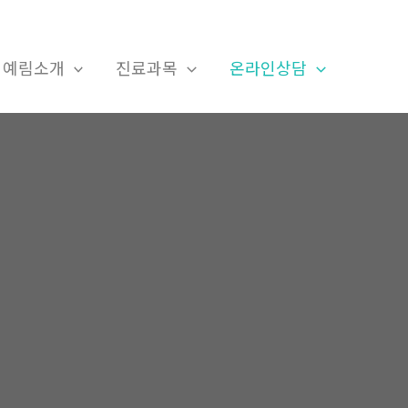
예림소개
진료과목
온라인상담