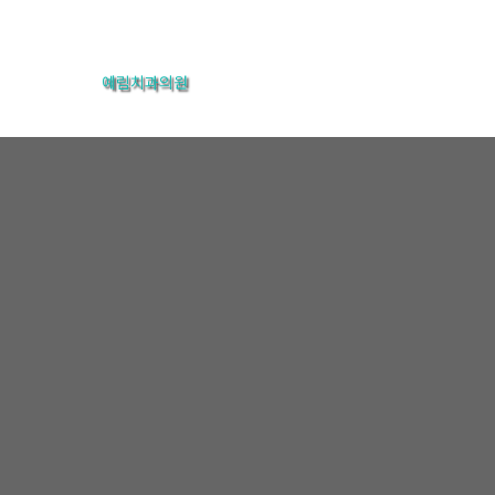
콘
텐
예림치과의원
츠
로
건
너
뛰
기
온라인상담
홈
온라인상담
온라인상담