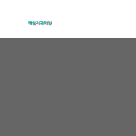
콘
텐
예림치과의원
츠
로
건
너
뛰
기
온라인상담
홈
온라인상담
온라인상담