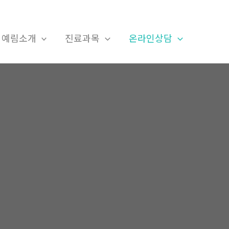
예림소개
진료과목
온라인상담