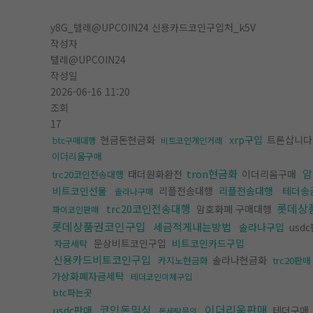
y8G_텔레@UPCOIN24 신용카드코인구입처_k5V
작성자
텔레@UPCOIN24
작성일
2026-06-16 11:20
조회
17
현금돈현금화
xrp구입
트론삽니다
btc구매대행
비트코인개인거래
이더리움구매
tron현금화
암
태더원화환전
이더리움구매
trc20코인전송대행
비트코인선물
리플전송대행
리플전송대행
테더송
솔라나구매
롯데상
trc20코인전송대행
암호화폐 구매대행
파이코인판매
롯데상품권코인구입
세금적게내는방법
솔라나구입
usd
문상비트코인구입
비트코인카드구입
자금세탁
신용카드비트코인구입
솔라나현금화
카지노현금화
trc20판매
가상화폐자금세탁
테더코인이체구입
btc파는곳
코인돈믹싱
이더리움판매
usdc판매
테더구매
돈세탁문의