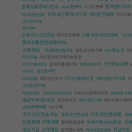
컬쳐랜드테더
문화상품권테더전송
usdc판매처
trc20 판매
비트코인판매사이트
테더돈현금화
이더리움
테더트론현금화
오다집수수료
문상세탁
신용카드코인전송
파이코인판매
리플 모든코인현금화
이더
롯데상품권현금화94%
비트매입
btc파는곳
알트코인퀵거래
테
가상화폐선물거래
이더리움
카드로코인구매가능한곳
코인전송대행
문화상품권91%
u
코인구매사이트
빗썸코인추적
코인돈세탁
sol구입
이더리움파는곳
테더코인직거래
이더리움
테더코인믹싱
리
코인현금직거래
비트코인판매사이트
자금현금화
코인추적피하는방법
암호화폐 구매
세금적게내는방법
금은돈믹싱
테더개인거래
테더트론구매대
usdt판매대행
xrp구매
카드코인전송가능
비트코인현금화
모든코인현금화
테
암호화폐 구매대행
국내거래소fds증빙
빗
탈세돈현금화
개인지갑 고가매입
자금믹싱
컬쳐랜드세탁
이더리움현금화