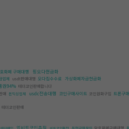
핑오다현금화
호화폐 구매대행
오다집수수료
가상화폐자금현금화
금업체
usdt판매대행
품권94%
테더코인판매합니다
usdc전송대행
코인구매사이트
트론구
c판매
코인원화구입
돈믹싱업체
테더코인판매
업비트코인추적
암호화폐구매대행
돈현금화문의
테더매입
비트코인환전