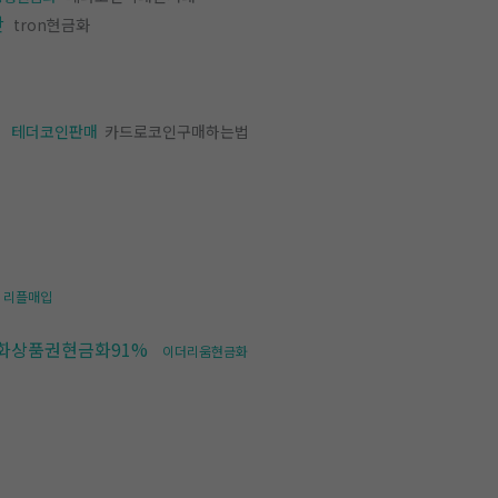
간
tron현금화
테더코인판매
카드로코인구매하는법
리플매입
화상품권현금화91%
이더리움현금화