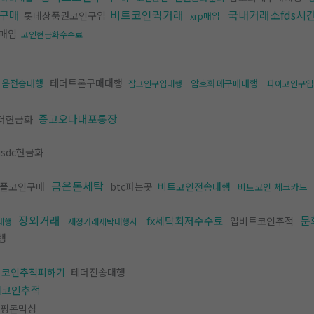
구매
비트코인퀵거래
국내거래소fds시
롯데상품권코인구입
xrp매입
매입
코인현금화수수료
테더트론구매대행
리움전송대행
암호화폐구매대행
잡코인구입대행
파이코인구입
중고오다대포통장
더현금화
sdc현금화
금은돈세탁
플코인구매
btc파는곳
비트코인전송대행
비트코인 체크카드
장외거래
문
fx세탁최저수수료
업비트코인추적
대행
재정거래세탁대행사
행
더코인추척피하기
테더전송대행
썸코인추적
핑돈믹싱