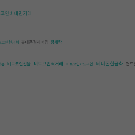
더코인비대면거래
휴대폰결제매입
핑세탁
든코인현금화
테더돈현금화
비트코인퀵거래
비트코인선물
핸드
대손
비트코인카드구입