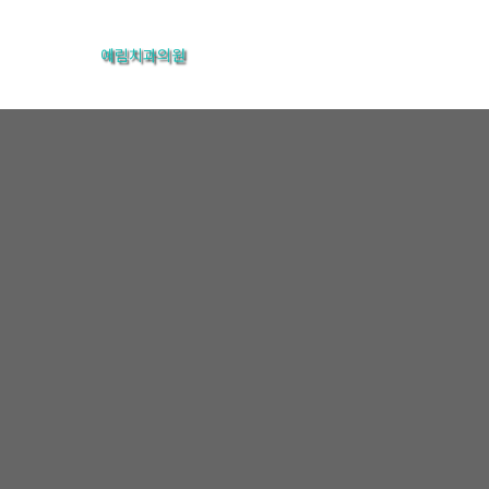
콘
텐
예림치과의원
츠
로
건
너
뛰
기
온라인상담
홈
온라인상담
온라인상담