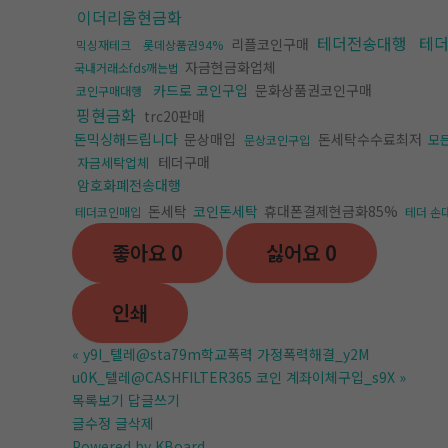
이더리움현금화
테더전송대행
테
리플코인구매
믹싱재테크
롯데상품권94%
자금현금화업체
국내거래소fds깨는법
카드로 코인구입
문화상품권코인구매
코인구매대행
핑현금화
trc20판매
돈믹싱해드립니다
문상매입
돈세탁수수료최저
모
문상코인구입
테더구매
자금세탁업체
암호화폐전송대행
돈세탁
코인돈세탁
휴대폰결제현금화85%
테더코인매입
테더 손
좋아요
0
싫어요
0
인쇄
«
y9I_텔레@sta79m학교폭력 가정폭력해결_y2M
u0K_텔레@CASHFILTER365 코인 계좌이체구입_s9X
»
목록보기
답글쓰기
글수정
글삭제
Powered by KBoard