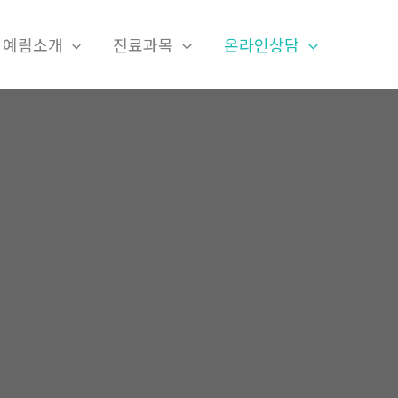
예림소개
진료과목
온라인상담