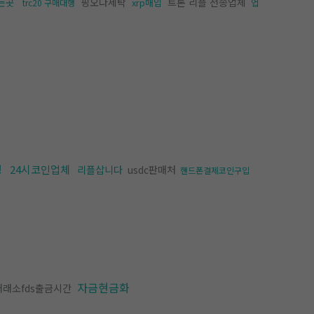
핑오다세탁
트론 리플 전송업체
는곳
xrp매입
trc20 구매대행
업
행
24시코인업체
리플삽니다
usdc판매처
핸드폰결제코인구입
자금현금화
래소fds출금시간