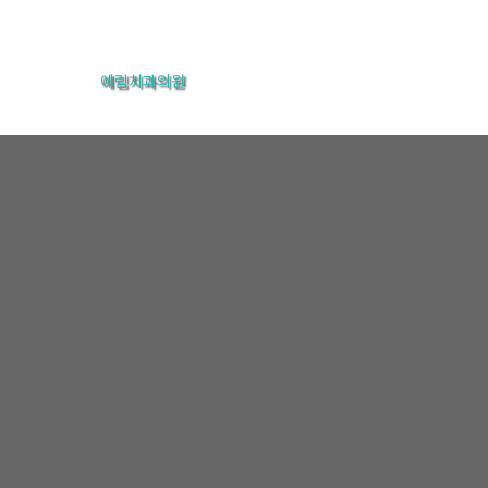
콘
텐
예림치과의원
츠
로
건
너
뛰
기
온라인상담
홈
온라인상담
온라인상담