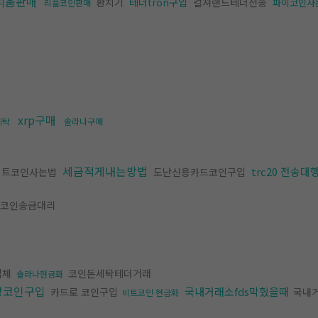
리움판매
환치기
테더tron구입
컬쳐랜드테더전송
파이코인사
리플코인판매
xrp구매
세탁
솔라나구매
세금적게내는방법
trc20 전송대
트코인사는법
도난신용카드코인구입
코인송금대리
업체
코인돈세탁테더거래
솔라나현금화
상코인구입
국내거래소fds막혔을때
카드로 코인구입
국내거
비트코인 현금화