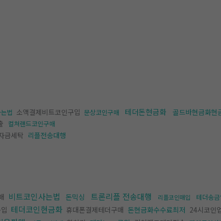
테더돈현금화
소액결제비트코인구입
골드바현금화현
0사는법
문상코인구매
출
컬쳐랜드코인구매
자금세탁
리플전송대행
비트코인사는법
트론리플 전송대행
매
돈믹싱
테더송금
리플코인매입
테더코인현금화
구입
휴대폰결제테더구매
돈현금화수수료최저
24시코인