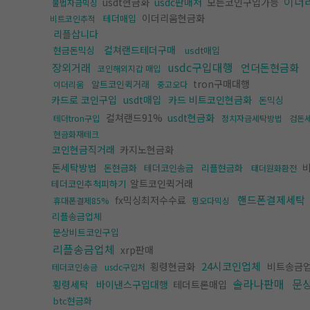
이더
usdt현금화
usdc판매처
모든코인구입가능
불법자금믹싱
이더리움현금화
테더매입
비트코인추적
리플삽니다
컬쳐랜드테더구매
현금돈믹싱
usdt매입
usdc구입대행
장외거래
언더돈현금화
코인해외지갑 매입
tron구매대행
알트코인퀵거래
이더리움
중고오다
카드로 코인구입
usdt매입
카드 비트코인현금화
돈믹싱
컬쳐랜드91%
usdt현금화
테더tron구입
정치자금세탁방법
검돈
현금화재테크
코인현금직거래
카지노현금화
돈세탁방법
비
돈현금화
테더코인송금
리플현금화
태더원화환전
알트코인퀵거래
테더코인추척피하기
핸드폰결제세탁
fx믹싱최저수수료
휴대폰결제85%
핑오다믹싱
리플송금업체
문상비트코인구입
리플송금업체
xrp판매
24시코인업체
횡령현금화
비트송금
테더코인송금
usdc구입처
솔라나판매
문
횡령세탁
바이낸스구입대행
테더트론매입
btc현금화