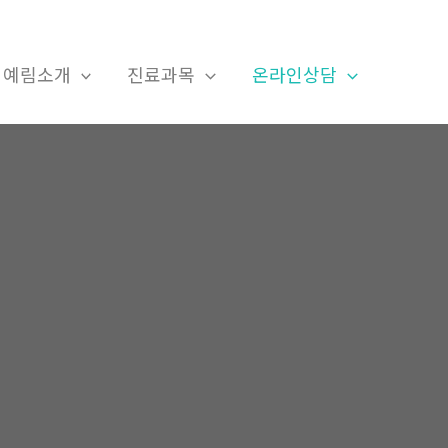
예림소개
진료과목
온라인상담