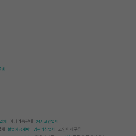
금화
이더리움판매
업체
24시코인업체
업체
코인이체구입
불법자금세탁
검돈믹싱업체