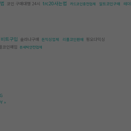
법
trc20사는법
코인 구매대행 24시
알트코인구매
테더
카드코인충전업체
권비트구입
솔라나구매
핑오다믹싱
돈믹싱업체
리플코인판매
플코인매입
돈세탁안전업체
G
Y
»