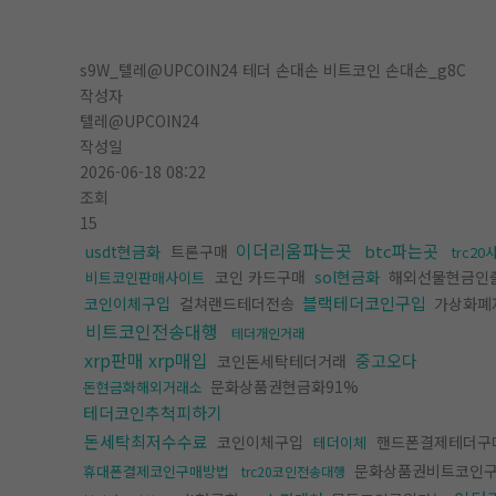
s9W_텔레@UPCOIN24 테더 손대손 비트코인 손대손_g8C
작성자
텔레@UPCOIN24
작성일
2026-06-18 08:22
조회
15
이더리움파는곳
btc파는곳
usdt현금화
트론구매
trc2
코인 카드구매
sol현금화
해외선물현금인
비트코인판매사이트
블랙테더코인구입
코인이체구입
컬쳐랜드테더전송
가상화폐
비트코인전송대행
테더개인거래
xrp판매 xrp매입
중고오다
코인돈세탁테더거래
문화상품권현금화91%
돈현금화해외거래소
테더코인추척피하기
돈세탁최저수수료
코인이체구입
핸드폰결제테더구
테더이체
문화상품권비트코인
휴대폰결제코인구매방법
trc20코인전송대행