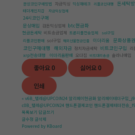
돈세탁방
자금믹싱
문상코인구매방법
믹싱재테크
리플코인대행
테더개인지갑
자금믹싱업체
24시코인구매
btc현금화
문상매입
검돈믹싱업체
현금돈세탁
비트송금업체
트론리플전송업체
sol구입
문화상품
이더리움
sol구입
리플코인판매
해외선물현금인출
코인구매대행
해외자금
비트코인구입
정치자금세탁
리
xrp전송대행
이더리움판매
오다집
솔라나매입
비트대리송금
좋아요
0
싫어요
0
인쇄
«
v6B_텔레@UPCOIN24 알리페이현금화 알리페이테더구입_j9
c0B_텔레@UPCOIN24 핸드폰결제코인 핸드폰결제테더전송_f9
목록보기
답글쓰기
글수정
글삭제
Powered by KBoard