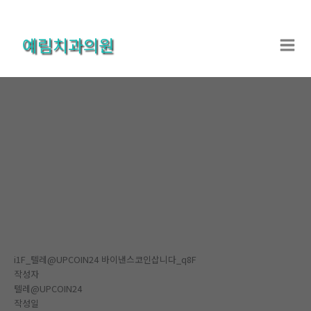
콘
텐
예림치과의원
츠
로
건
너
뛰
기
온라인상담
홈
온라인상담
온라인상담
i1F_텔레@UPCOIN24 바이낸스코인삽니다_q8F
작성자
텔레@UPCOIN24
작성일