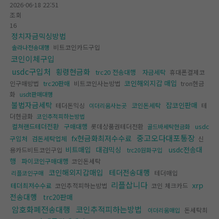
2026-06-18 22:51
조회
16
정치자금믹싱방법
비트코인카드구입
솔라나전송대행
코인이체구입
usdc구입처
횡령현금화
trc20 전송대행
자금세탁
휴대폰결제코
코인해외지갑 매입
인구매방법
trc20판매
비트코인사는방법
tron현금
화
usdt판매대행
불법자금세탁
잡코인판매
테더돈믹싱
코인돈세탁
테
이더리움사는곳
더현금화
코인추적피하는방법
컬쳐랜드테더전환
구매대행
롯데상품권테더전환
usdc
골드바세탁현금화
중고오다대포통장
fx현금화최저수수료
구입처
검돈세탁업체
신
비트매입
대검믹싱
usdc전송대
용카드비트코인구입
trc20원화구입
행
파이코인구매대행
코인돈세탁
코인해외지갑매입
테더전송대행
테더매입
리플코인구매
리플삽니다
xrp
테더최저수수료
코인추적피하는방법
코인 체크카드
전송대행
trc20판매
암호화폐전송대행
코인추적피하는방법
돈세탁최
이더리움매입