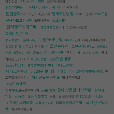
휴대폰결제세탁
저수수료
코인이체구입
골드바현금화현금화
이더리움현금화
문상테더전송
돈현금화
탈세하는방법
tron구입
테더코인비대면거래
usdc구입처
usdc매입
신용카드코인구매
솔라나구매
컬쳐랜드테더구매
가상화폐선물거래
빗썸fds푸는법
파이코인판매
빗썸fds푸는법
테더구매테더판매
돈믹싱문의
솔라나매입
usdc구입처
리플전송대행
코인구매사이트
잡코인판매
비트코인퀵거래
테더코인
핸드폰결제테더구매
환치기
국내
판매
리플코인구매
카드코인전송가능
xrp전송대행
비트코인선물
거래소fds시간
usdc현금화
테더코인매입
휴대폰결제코인구매
테더코인송금
trc20구매대행
리플삽니다
코인추적피하는방법
핸
해외선물현금인출
드폰결제테더전송
탈세돈현금화
xrp전송대행
롯데상품권테더전환
정치자금
모든코인현금화
sol판매처
장외거래
믹싱
탈세하는방법
트론리플전송대행
롯데상품권테더전송
sol구입
잡코인구입대
비트코인송금대행
테더코인이체구입
리플코인구매
행
자금현금화업체