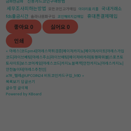
신용카드코인구매방법
금화현금화
세무조사피하는방법
국내거래소
모든코인고가매입
이더리움 리플
휴대폰결제매입
fds출금시간
솔라나원화구입
코인해외지갑매입
좋아요
0
싫어요
0
인쇄
«
아레스(코드pm4)|아레스먹튀검증|메이저카지노|메이저사이트|아레스가입
코드|라이브베팅|아레스주소|라이브배팅|메이저바카라|동행파워볼|스포츠토
토사이트|보스코어게임|아레스코드|카지노블랙잭|안전카지노|아레스카지노|
안전놀이터|아레스추천인|
a7R_텔레@UPCOIN24 비트코인카드구입_h9D
»
목록보기
답글쓰기
글수정
글삭제
Powered by KBoard