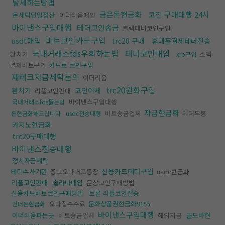
탈세하는방법
금은돈현금화
코인 구매대행 24시
돈세탁당일정산
이더리움매입
바이낸스구입대행
테더코인송금
블랙테더코인구입
비트코인카드구입
usdt매입
trc20 구매
휴대폰결제테더전송
국내거래소fds우회하는법
테더코인매입
환치기
소액
xrp구입
결제비트구입
카드로 코인구입
재테크자금세탁문의
이더리움
trc20원화구입
환치기
코인이체
리플코인판매
바이낸스구입대행
국내거래소fds뚫는법
자금현금화
비트송금업체
테더무통
돈현금화해드립니다
usdc전송대행
카지노현금화
trc20구매대행
바이낸스전송대행
정치자금세탁
신용카드테더구입
테더수사기관
중고오다대포통장
usdc현금화
리플코인판매
솔라나매입
문상코인구매방법
신용카드비트코인구매방법
트론 리플코인전송
오다집수수료
문화상품권현금화91%
언더돈현금화
바이낸스구입대행
이더리움파는곳
비트송금업체
해외자금
골드바현