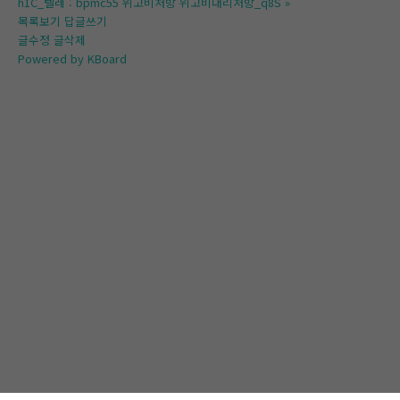
h1C_텔레 : bpmc55 위고비처방 위고비대리처방_q8S
»
목록보기
답글쓰기
글수정
글삭제
Powered by KBoard