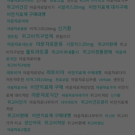
신기환
프로코밀
센트립
마운자로직구
마운자로다이어트
위고비 가격 비교
위고비건강
비만치료제 대리구매
시알리스20mg
마운자로달리기
비만치료제 구매대행
마운자로약국
신기환
비아그라100mg
마운자로용량
위고비직구업체
센트립
프릴리지
마운자로운동
시알리스20mg
위고비판매
마운자로사는곳
위고
울트라킹콩
위고비정품판매
위고비국내출시
비직구방법
마운자
로식단
마운자로비용
위고비직구방법
레트비아
레트비아
마운자로런닝
비만치료제 구매대행
마운자로다이
vimax
어트약추천
비아그라100mg
마운자로심부름
센트립
프로코밀
비만치료제 구매
마운자로처방방법
비만치
마운자로약국
마운자로가격
마운자로식단
료제 대리처방
위고비처방
마운자로약국가격
신기환
위고비단가
위고비건강관리
마운자로나무위키
비만치료제
다이어트약
처방
위고비판매
비만치료제 구매대행
마운자로나무위키
위고비
칵스타
성인약국
위고비처방
가격 비교
위고비판매
위고비런닝
마운자로고혈압