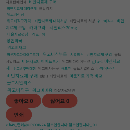
비만치료제 구매
자로판매업체
프릴리지
비만치료제 대리구매
위고비런닝
비만
위고비직구가격
비만치료제 대리처방
비만치료제 처방
위고비직구
카마그라
시알리스20mg
치료제 구입
마운자로런닝
레트비아
성인약국
위고비재고
위고비심부름
비만치료제 구입
골드
마운자로다이어트후기
시알리스
glp-1 비만치료
마운자로다이어트후기
시알리스
위고비다이어트약
제
위고비사는곳
골드시알리스
다이어트약
위고비구매대행
해포쿠
비만치료제 구매
마운자로 가격 비교
glp-1 비만치료제
골드시알리스
위고비직구
위고비비용
마운자로병원
좋아요
0
싫어요
0
인쇄
«
h4V_텔레@UPCOIN24 밈코인삽니다 밈코인팝니다_l0H