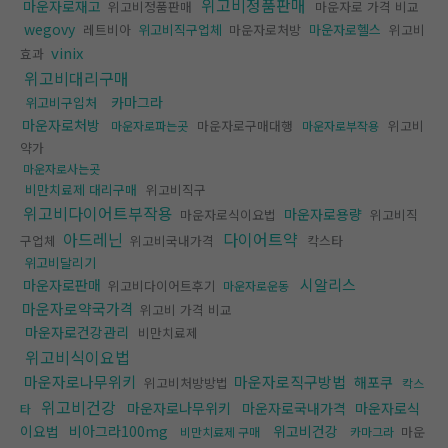
위고비정품판매
마운자로재고
위고비정품판매
마운자로 가격 비교
wegovy
레트비아
위고비직구업체
마운자로처방
마운자로헬스
위고비
vinix
효과
위고비대리구매
카마그라
위고비구입처
마운자로처방
마운자로구매대행
위고비
마운자로파는곳
마운자로부작용
약가
마운자로사는곳
비만치료제 대리구매
위고비직구
위고비다이어트부작용
마운자로용량
마운자로식이요법
위고비직
아드레닌
다이어트약
구업체
위고비국내가격
칵스타
위고비달리기
시알리스
마운자로판매
위고비다이어트후기
마운자로운동
마운자로약국가격
위고비 가격 비교
마운자로건강관리
비만치료제
위고비식이요법
마운자로나무위키
마운자로직구방법
해포쿠
위고비처방방법
칵스
위고비건강
마운자로나무위키
마운자로국내가격
마운자로식
타
이요법
비아그라100mg
위고비건강
마운
비만치료제 구매
카마그라