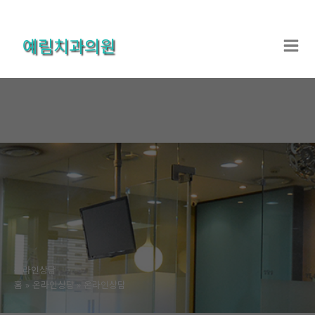
콘
텐
예림치과의원
츠
로
건
너
뛰
기
온라인상담
홈
온라인상담
온라인상담