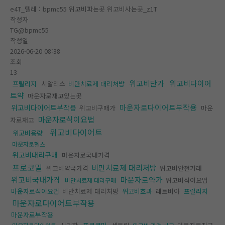
e4T_텔레 : bpmc55 위고비파는곳 위고비사는곳_z1T
작성자
TG@bpmc55
작성일
2026-06-20 08:38
조회
13
위고비단가
위고비다이어
프릴리지
시알리스
비만치료제 대리처방
트약
마운자로재고있는곳
마운자로다이어트부작용
위고비다이어트부작용
위고비구매가
마운
마운자로식이요법
자로재고
위고비다이어트
위고비용량
마운자로헬스
위고비대리구매
마운자로국내가격
프로코밀
비만치료제 대리처방
위고비약국가격
위고비안전거래
위고비국내가격
마운자로약가
위고비식이요법
비만치료제 대리구매
마운자로식이요법
비만치료제 대리처방
위고비효과
레트비아
프릴리지
마운자로다이어트부작용
마운자로부작용