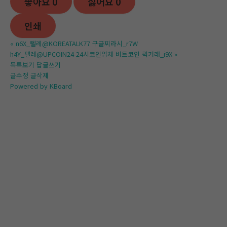
좋아요
0
싫어요
0
인쇄
«
n6X_텔레@KOREATALK77 구글찌라시_r7W
h4Y_텔레@UPCOIN24 24시코인업체 비트코인 퀵거래_i9X
»
목록보기
답글쓰기
글수정
글삭제
Powered by KBoard