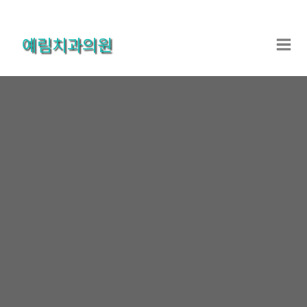
콘
텐
예림치과의원
츠
로
건
너
뛰
기
온라인상담
홈
온라인상담
온라인상담