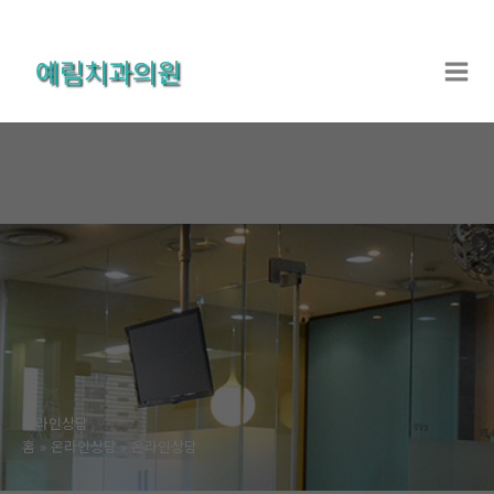
콘
텐
예림치과의원
츠
로
건
너
뛰
기
온라인상담
홈
온라인상담
온라인상담