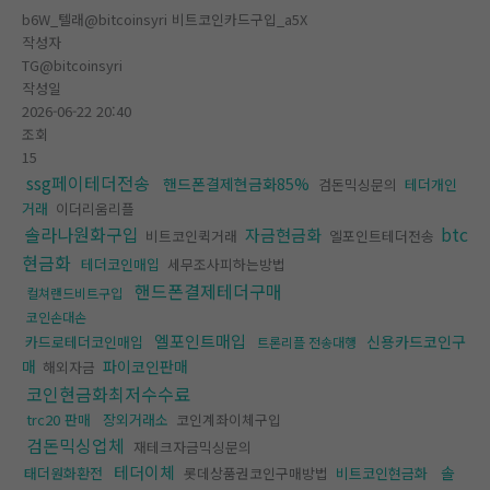
b6W_텔래@bitcoinsyri 비트코인카드구입_a5X
작성자
TG@bitcoinsyri
작성일
2026-06-22 20:40
조회
15
ssg페이테더전송
핸드폰결제현금화85%
검돈믹싱문의
테더개인
거래
이더리움리플
솔라나원화구입
btc
자금현금화
비트코인퀵거래
엘포인트테더전송
현금화
테더코인매입
세무조사피하는방법
핸드폰결제테더구매
컬쳐랜드비트구입
코인손대손
엘포인트매입
신용카드코인구
카드로테더코인매입
트론리플 전송대행
매
파이코인판매
해외자금
코인현금화최저수수료
trc20 판매
장외거래소
코인계좌이체구입
검돈믹싱업체
재테크자금믹싱문의
테더이체
솔
태더원화환전
롯데상품권코인구매방법
비트코인현금화