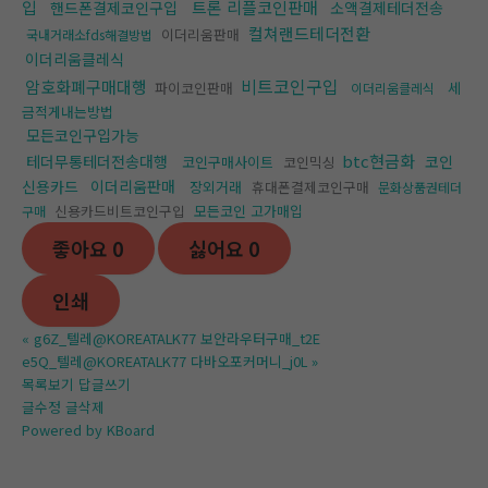
입
트론 리플코인판매
핸드폰결제코인구입
소액결제테더전송
컬쳐랜드테더전환
이더리움판매
국내거래소fds해결방법
이더리움클레식
비트코인구입
암호화폐구매대행
파이코인판매
세
이더리움클레식
금적게내는방법
모든코인구입가능
btc현금화
테더무통테더전송대행
코인
코인구매사이트
코인믹싱
신용카드
이더리움판매
장외거래
휴대폰결제코인구매
문화상품권테더
신용카드비트코인구입
모든코인 고가매입
구매
좋아요
0
싫어요
0
인쇄
«
g6Z_텔레@KOREATALK77 보안라우터구매_t2E
e5Q_텔레@KOREATALK77 다바오포커머니_j0L
»
목록보기
답글쓰기
글수정
글삭제
Powered by KBoard