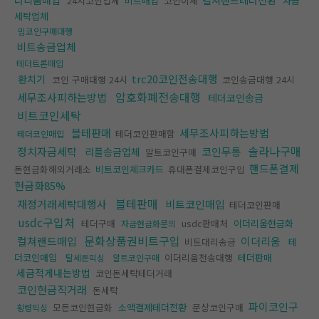
더리움매입
컬쳐랜드테더전환
24시코인업체
비트매입
코인이체
자금
세탁업체
밈코인구매대행
비트송금업체
테더트론매입
trc20코인전송대행
환치기
코인 구매대행 24시
코인송금대행 24시
암호화폐전송대행
세무조사피하는방법
테더코인송금
비트코인세탁
블테판매
세무조사피하는방법
테더코인판매함
테더코인매입
솔라나구매
정치자금세탁
코인무통
리플송금업체
알트코인구매
핸드폰결제
돈현금화해외거래소
비트코인체크카드
휴대폰결제코인구입
현금화85%
블테판매
재정거래세탁대행사
비트코인매입
테더코인판매
usdc구입처
테더구매
usdc판매처
이더리움현금화
자금현금화문의
문화상품권비트구입
컬쳐랜드매입
이더리움
비트대리송금
테
더코인매입
이더리움전송대행
테더판매
탈세돈믹싱
알트코인구매
세금적게내는방법
코인돈세탁테더거래
코인현금직거래
돈세탁
파이코인구
모든코인현금화
소액결제테더전환
문상코인구매
횡령믹싱