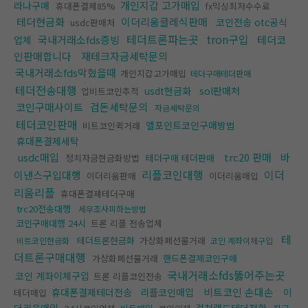
개인지갑 고가매입
라나구매
휴대폰결제85%
fx믹싱최저수수료
테더현금화
이더리움클레식판매
코인전송 otc공식
usdc판매처
테더트론파는곳
tron구입
국내거래소fds증빙
테더코
업체
인판매합니다
재테크자금세탁문의
국내거래소fds막혔을때
개인지갑고가매입
테더구매테더판매
테더전송대행
usdt현금화
sol판매처
업비트코인추적
코인구매사이트
검돈세탁문의
자금세탁문의
테더코인판매
엘포인트코인구매방법
비트코인퀵거래
휴대폰결제세탁
usdc매입
trc20 판매
바
정치자금현금화방법
테더구매 테더판매
리플코인대행
이더
이낸스구입대행
이더리움판매
이더리움매입
리움리플
휴대폰결제테더구매
trc20전송대행
세무조사피하는방법
코인구매대행 24시
트론 리플 전송업체
테
테더트론현금화
가상화폐선물거래
비트코인현금화
코인 계좌이체구입
더트론구매대행
가상화폐선물거래
핸드폰결제코인구매
국내거래소fds뚫어주는곳
코인 계좌이체구입
트론 리플코인전송
비트코인 손대손
휴대폰결제테더전송
리플코인매입
이
테더매입