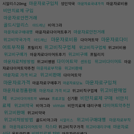
마운자로구입처
시알리스20mg
성인약국
마운자로비용
마운자로국내가격
비만치료제 구입
마운자로안전거래
골드시알리스
비아그라
아드레닌
마운자로안전거래
마운자로구매대행
마운자로다이어트후기
마운자로비용
마운자로다이
위고비약국가격
다이어트약
아드레닌
어트부작용
위고비직구업체
위고비직구업체
프릴리지
위고비비용
위고비구매가
위고비구매
마운자로다이어트후기
프릴리지
다이어트약
마운자로처방방법
위고비다이어트
위고비병원
센트립
마운
자로다이어트약추천
마운자로부작용
위고비판매
위고비판매
마운자로 가격 비교
다이어트약
마운자로가격
마운자로구입처
마운자로구매후기
마운자로당뇨
위고비판매업
마운자로정품판매
마운자로 가격 비교
위고비직구업체
체
비만치료제 구매
비만치
vimax
신기환
위고비다이어트약
프로코밀
료제
위고비약국
vimax
다이어트약추천
비아그라
비만치료제 대리구매
위고비판매
위고비약국
위고비처방방법
위고비구매대행
골드비아그라
마운자로부작
시알리스
칵스타
마운자로
용
마운자로다이어트약
위고비직구가격
위고비대리구매
식단
비만치료제 처방
울트라킹콩
마운자로삭센다