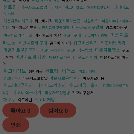
센트립
마운자로고혈압
위고비헬스
다이어트
비맥스
마운자로구입처
약추천
마운자로대리구매
위고비가격
마운자로파는곳
시알리스
마운자로다이어트부
마운자로직구업체
마운자로심부름
위고비파는곳
작용
비만치료제 구매대행
마운자로
비만치료제 처방
위고비구매
마운자로 가격 비교
위고비처방방법
파는곳
위고비달리기
위고비달리기
비만치료제 구매
골드비아그라
마운자로구입후기
마운자로헬스
위고비직구방법
위고
위고비구입후기
비만치료제 처방
위고비처방
비약가
마운자로삭센다
마운자로다이어트
약
위고비당뇨
센트립
비맥스
성인약국
위고비처방
마운자로구입후기
마운자로고혈압
마운자로비용
위고비주사
위고비나무위키
다이어트약추천
위고비국내출시
위고비다이어트부
위고비직구가격
마운자로성인병
위고비구입처
작용
해포쿠
위고비처방
아드레닌
좋아요
0
싫어요
0
인쇄