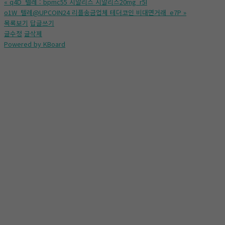
«
q4D_텔레 : bpmc55 시알리스 시알리스20mg_r5I
o1W_텔레@UPCOIN24 리플송금업체 테더코인 비대면거래_e7P
»
목록보기
답글쓰기
글수정
글삭제
Powered by KBoard