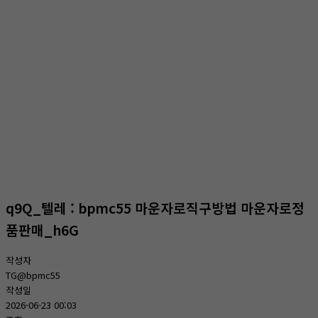
온라인상담
홈
온라인상담
온라인상담
q9Q_텔레 : bpmc55 마운자로직구방법 마운자로정
품판매_h6G
작성자
TG@bpmc55
작성일
2026-06-23 00:03