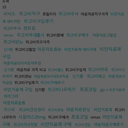
조회
15
위고비직구
비닉스
위고비주사
프릴리지
마운자로직구가격
비만치료
위고비구입후기
제 대리처방
센트립
위고비주사
위고비국내출시
위고비구매가
위고비판매
마운자로고혈압
vimax
위고비당뇨
위고비직구가격
비만치료제
마운자로효능
위고비고혈압
비만치료제 대리구매
신기환
구입
마운자로다이어트약추천
위고비약국
신기환
마운자로 가격 비교
위고비구입처
위고비나
위고비헬스
신기환
위고비재고
무위키
위고비런닝
마운자로식
마운자로다이어트부작용
이요법
위고비구입후기
위고비구매후기
프로코밀
비만치료제 구입
위고비나무위키
신기환
glp-1 비만치료제
카마그라
마운자로운동
마운자로런닝
칵스타
위고비건강관리
비만치료제
위고비
위고비효능
프로코밀
시알리스20mg
비만치료제
나무위키
위고비구매가
vimax
비만치료제 구매
구매
마운자로구매후기
위고비직구방법
위고비건강