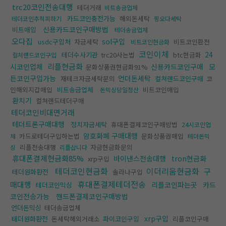
trc20코인전송대행
테더거래
비트송금업체
카드코인충전가능
해외돈세탁
테더코인추척피하기
핑오다세탁
신용카드코인구매방법
비트매입
테더송금업체
오다집
sol구입
usdc구입처
자금세탁
비트코인환전
비트코인현금화
코인이체
24
테더수사기관
trc20사는법
btc현금화
컬쳐랜드코인구입
리플현금화
시코인업체
신용카드코인구매
모
문화상품권현금화91%
든코인구입가능
언더돈세탁
재테크자금세탁문의
컬쳐랜드코인구매
코
인해외지갑매입
비트송금업체
비트코인매입
돈믹싱당일정산
환치기
컬쳐랜드테더구매
테더코인비대면거래
테더트론구매대행
정치자금세탁
휴대폰결제코인구매방법
24시코인업
암호화폐 구매대행
카드로테더구입하는법
문화상품권매입
체
테더돈믹
리플전송대행
자금현금화문의
싱
리플삽니다
휴대폰결제현금화85%
바이낸스전송대행
tron현금화
xrp구입
테더코인현금화
이더리움현금화
구
테더원화환전
솔라나구입
휴대폰결제테더전송
매대행
리플코인파는곳
카드
테더코인믹싱
코인전송가능
핸드폰결제코인구매방법
언더돈믹싱
테더송금업체
xrp구입
태더원화환전
돈세탁해외거래소
파이코인구입
리플코인구매