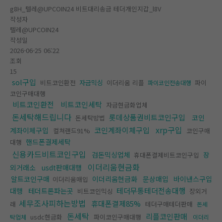
g8H_텔레@UPCOIN24 비트대리송금 테더개인지갑_l8V
작성자
텔레@UPCOIN24
작성일
2026-06-25 06:22
조회
15
sol구입
비트코인환전
자금믹싱
이더리움 리플
파이
파이코인전송대행
코인구매대행
비트코인환전
비트코인세탁
자금현금화업체
돈세탁해드립니다
롯데상품권비트코인구입
코인
돈세탁방법
xrp구입
코인계좌이체구입
계좌이체구입
컬쳐랜드91%
코인구매
핸드폰결제세탁
대행
신용카드비트코인구입
검돈믹싱업체
장
휴대폰결제비트코인구입
이더리움현금화
외거래소
usdt판매대행
알트코인구매
이더리움현금화
문상매입
바이낸스구입
이더리움매입
테더무통테더전송대행
대행
테더트론파는곳
비트코인믹싱
장외거
세무조사피하는방법
휴대폰결제85%
래
테더구매테더판매
돈세
돈세탁
리플코인판매
usdc현금화
파이코인구매대행
탁업체
이더리