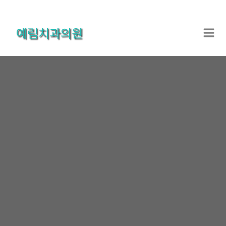
콘
텐
예림치과의원
츠
로
건
너
뛰
기
온라인상담
홈
온라인상담
온라인상담