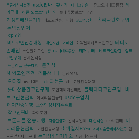
usdc판매
테
환치기
중고오다대포통장
움클레식사는곳
테더코인송금
더구매
리플 모든코인현금화
롯데상품권코인구입
솔라나원화구입
가상화폐선물거래
비트코인송금대행
btc현금화
돈믹싱업체
xrp구입
테더코
비트코인전송대행
소액결제비트코인구입
개인지갑고가매입
인매입
테더구매
코인원화구입
비트코인환전
알트
중고오다대포통장
코인구매
탈세돈믹싱
돈믹싱
트론리플 전송대행
빗썸코인추적
리플삽니다
문상91%
오다집
btc파는곳
usdt매입
비트코인전송대행
롯데상품권코인구매
블랙테더코인구입
비
코인해외지갑매입
트코인현금화
usdc구입처
이더리움현금화
테더전송대행
코인믹싱최저수수료
잡코인판매
파이코인
트론리플 전송대행
이
돈세탁업체
대검믹싱
usdc판매
자금현금화
더리움현금화
소액결제85%
코인전송대행
핸
이더리움클레식사는곳
돈믹싱해외거래소
드폰결제테더구매
자금믹싱문의