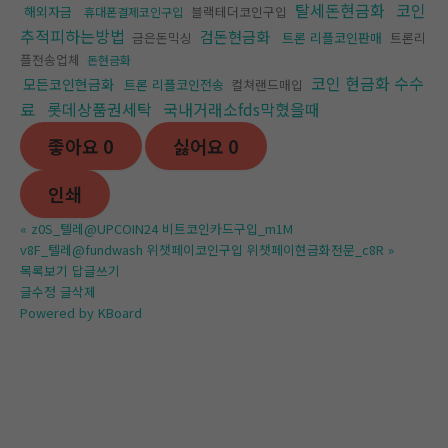
탈세돈현금화
코인
해외자금
블랙테더코인구입
휴대폰결제코인구입
추적피하는방법
검돈현금화
금은돈믹싱
트론 리플코인판매
트론리
플전송업체
돈현금화
코인 현금화 수수
모든코인현금화
트론 리플코인전송
컬쳐랜드매입
료
롯데상품권세탁
국내거래소fds막혔을때
좋아요
0
싫어요
0
인쇄
«
z0S_텔레@UPCOIN24 비트코인카드구입_m1M
v8F_텔레@fundwash 위챗페이코인구입 위챗페이현금화전문_c8R
»
목록보기
답글쓰기
글수정
글삭제
Powered by KBoard