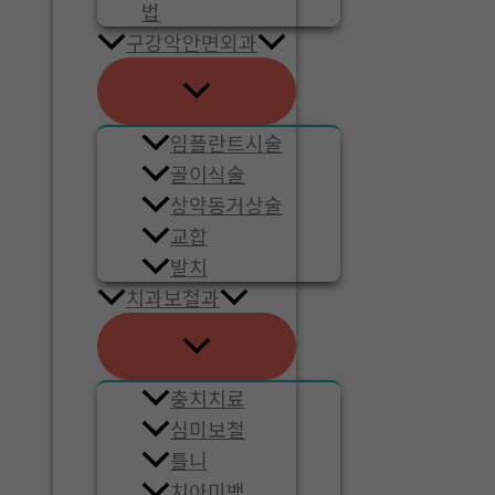
법
구강악안면외과
임플란트시술
골이식술
상악동거상술
교합
발치
치과보철과
충치치료
심미보철
틀니
치아미백