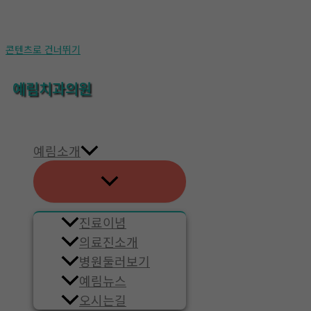
콘텐츠로 건너뛰기
예림치과의원
예림소개
진료이념
의료진소개
병원둘러보기
예림뉴스
오시는길