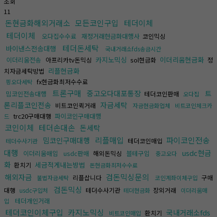
조회
11
돈현금화해외거래소
모든코인구입
테더이체
테더이체
오다집수수료
재정거래현금화대행사
코인믹싱
테더돈세탁
바이낸스전송대행
국내거래소fds송금시간
카지노믹싱
이더리움현금화
이더리움전송
아프리카tv돈믹싱
sol현금화
정
리플현금화
치자금세탁방법
fx현금화최저수수료
핑오다세탁
트론구매
중고오다대포통장
트
밈코인전송대행
테더코인판매
오다집
론리플코인전송
자금세탁
비트코인퀵거래
자금현금화업체
비트코인체크카
trc20구매대행
파이코인구매대행
드
코인이체
테더손대손
돈세탁
리플매입
파이코인전송
밈코인구매대행
테더코인매입
테더수사기관
대행
usdc현금
이더리움매입
usdc판매
해외돈믹싱
블테구입
중고오다
화
세금적게내는방법
환치기
돈현금화최저수수료
검돈믹싱문의
해외자금
리플삽니다
구매
불법자금세탁
코인계좌이체구입
검돈믹싱
대행
테더수사기관
장외거래
usdc구입처
테더현금화
이더리움매
테더개인거래
입
테더코인이체구입
카지노믹싱
국내거래소fds
환치기
비트코인매입