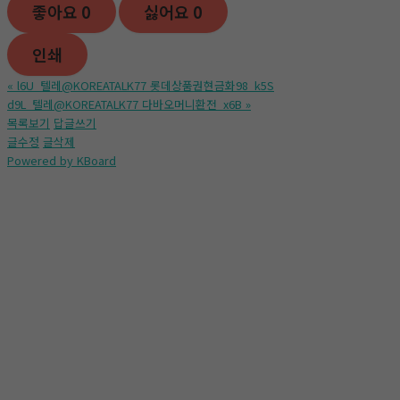
좋아요
0
싫어요
0
인쇄
«
l6U_텔레@KOREATALK77 롯데상품권현금화98_k5S
d9L_텔레@KOREATALK77 다바오머니환전_x6B
»
목록보기
답글쓰기
글수정
글삭제
Powered by KBoard