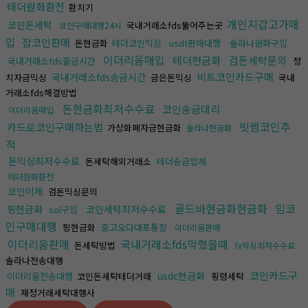
테더원화환전
환치기
개인지갑고가매
코인돈세탁
국내거래소fds뚫어주는곳
코인구매대행24시
입
잡코인판매
돈현금화
테더코인믹싱
usdt판매대행
솔라나원화구입
이더리움매입
테더현금화
검돈세탁문의
국내거래소fds출금시간
정
비트코인카드구매
국내거래소fds송금시간
치자금믹싱
금은돈믹싱
국내
거래소fds해결방법
돈현금화최저수수료
코인송금대리
이더리움매입
빗썸코인추
카드로코인구매하는법
가상화폐자금현금화
솔라나현금화
적
돈믹싱최저수수료
돈세탁해외거래소
테더송금업체
테더원화환전
코인이체
검돈믹싱문의
골드바현금화현금화
밈코
핑현금화
코인세탁최저수수료
sol구입
인구매대행
핑현금화
중고오다대포통장
이더리움판매
이더리움판매
국내거래소fds막혔을때
돈세탁방법
fx믹싱최저수수료
솔라나전송대행
코인카드구
usdc현금화
이더리움전송대행
코인돈세탁테더거래
횡령세탁
매
재정거래세탁대행사