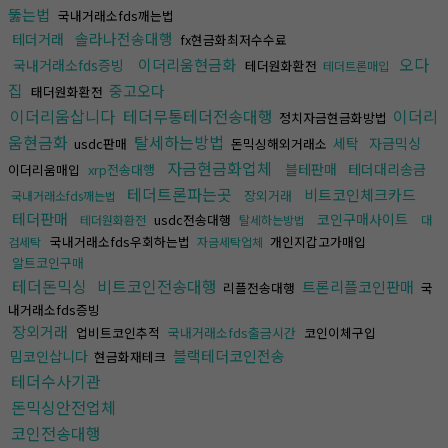
뚫는법
국내거래소fds깨는법
솔라나전송대행
테더거래
fx현금화최저수수료
오다
이더리움현금화
국내거래소fds증빙
테더원화환전
테더트론매입
집
중고오다
태더원화환전
이더리움삽니다
테더무통테더전송대행
이더리
정치자금현금화방법
움현금화
탈세하는방법
세탁
자금믹싱
usdc판매
돈믹싱해외거래소
자금현금화업체
블테판매
테더대리송금
이더리움매입
xrp전송대행
테더트론파는곳
비트코인체크카드
장외거래
국내거래소fds깨는법
테더판매
코인구매사이트
usdc전송대행
테더원화환전
탈세하는방법
대
국내거래소fds우회하는법
개인지갑고가매입
검세탁
자금세탁업체
알트코인구매
테더돈믹싱
비트코인전송대행
트론리플코인판매
리플전송대행
국
내거래소fds증빙
장외거래
업비트코인추적
국내거래소fds출금시간
코인이체구입
블랙테더코인전송
밈코인삽니다
현금화재테크
테더수사기관
돈믹싱안전업체
코인전송대행