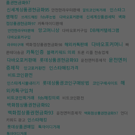
품권현금화97
신세계상품권현금화95
인스타그
안전한라우터판매
알트코인퀵거래
램해킹
신세계상품권세탁
백화
쓰레드해킹
fds푸는법
다바오포커판매
점상품권현금화97
카톡아이디판매
망고머니상
DB해커텔레그램
다바오포커구입
안전한라우터판매
다바오포커구입
다바오포커머니
해외카톡판매
백화점상품권현금화98
빠
라우터구매
카톡인증
블랙키워드 의뢰
른테더송금
트론 리플 전송업체
운전면허
다바오포커판매
롯데상품권현금화93
운전면허증제작
증제작
인스타해킹가격
망고포커환전
비트코인환전
해
롯데상품권코인구매방법
인스타게시물내리기
코인구매사이트
외카톡구입처
비트코인퀵거래
fds해킹의뢰
비트코인환전
백화점상품권현금화92
백화점상품권현금화93
운전면허증제작
언더
백화점상품권현금화97
인스타해킹
키워드 광고
롯데상품권매입
톡아이디거래
톡아이디거래