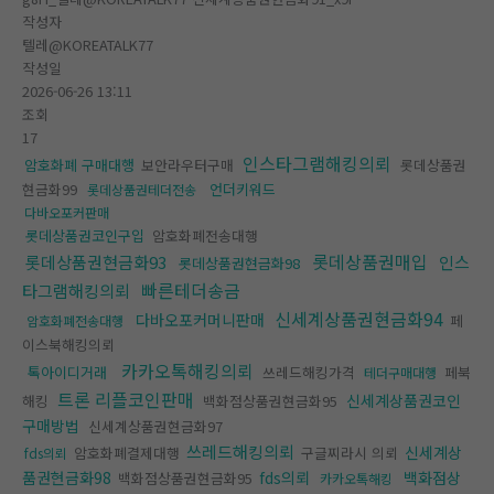
작성자
텔레@KOREATALK77
작성일
2026-06-26 13:11
조회
17
인스타그램해킹의뢰
암호화폐 구매대행
보안라우터구매
롯데상품권
현금화99
언더키워드
롯데상품권테더전송
다바오포커판매
롯데상품권코인구입
암호화폐전송대행
롯데상품권매입
롯데상품권현금화93
인스
롯데상품권현금화98
빠른테더송금
타그램해킹의뢰
신세계상품권현금화94
다바오포커머니판매
페
암호화폐전송대행
이스북해킹의뢰
카카오톡해킹의뢰
톡아이디거래
쓰레드해킹가격
페북
테더구매대행
트론 리플코인판매
신세계상품권코인
해킹
백화점상품권현금화95
구매방법
신세계상품권현금화97
쓰레드해킹의뢰
신세계상
암호화폐결제대행
구글찌라시 의뢰
fds의뢰
품권현금화98
fds의뢰
백화점상
백화점상품권현금화95
카카오톡해킹