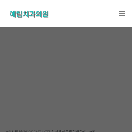
콘
텐
예림치과의원
츠
로
건
너
뛰
기
온라인상담
홈
온라인상담
온라인상담
g8H_텔레@KOREATALK77 신세계상품권현금화91_x9P