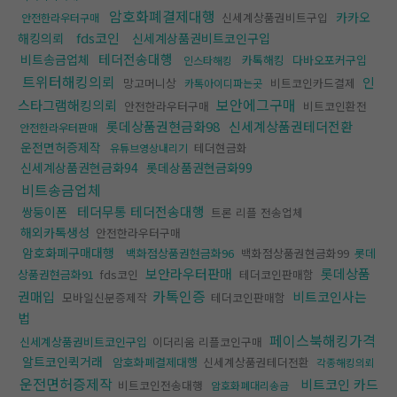
암호화폐결제대행
카카오
신세계상품권비트구입
안전한라우터구매
fds코인
해킹의뢰
신세계상품권비트코인구입
테더전송대행
비트송금업체
카톡해킹
다바오포커구입
인스타해킹
트위터해킹의뢰
인
망고머니상
비트코인카드결제
카톡아이디파는곳
보안에그구매
스타그램해킹의뢰
안전한라우터구매
비트코인환전
롯데상품권현금화98
신세계상품권테더전환
안전한라우터판매
운전면허증제작
테더현금화
유튜브영상내리기
신세계상품권현금화94
롯데상품권현금화99
비트송금업체
테더무통 테더전송대행
쌍둥이폰
트론 리플 전송업체
해외카톡생성
안전한라우터구매
암호화폐구매대행
백화점상품권현금화96
백화점상품권현금화99
롯데
보안라우터판매
롯데상품
상품권현금화91
fds코인
테더코인판매함
카톡인증
권매입
비트코인사는
모바일신분증제작
테더코인판매함
법
페이스북해킹가격
신세계상품권비트코인구입
이더리움 리플코인구매
알트코인퀵거래
암호화폐결제대행
신세계상품권테더전환
각종해킹의뢰
운전면허증제작
비트코인 카드
비트코인전송대행
암호화폐대리송금