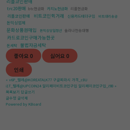
리플코인판매
trc20판매
btc현금화
카지노현금화
리플현금화
비트코인퀵거래
리플코인판매
신용카드테더구입
비트대리송금
돈믹싱업체
문화상품권매입
솔라나전송대행
돈믹싱당일정산
카드로코인구매가능한곳
불법자금세탁
돈세탁
좋아요
0
싫어요
0
인쇄
«
v6P_텔레@KOREATALK77 구글찌라시 가격_c8U
i1T_텔레@UPCOIN24 알리페이비트코인구입 알리페이코인구입_i9B
»
목록보기
답글쓰기
글수정
글삭제
Powered by KBoard