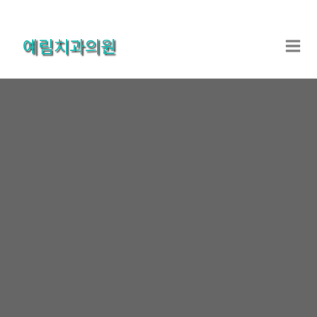
콘
텐
예림치과의원
츠
로
건
너
뛰
기
온라인상담
홈
온라인상담
온라인상담