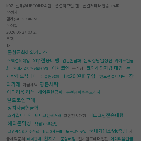
k0Z_텔레@UPCOIN24 핸드폰결제코인 핸드폰결제테더전송_m4R
작성자
텔레@UPCOIN24
작성일
2026-06-27 03:27
조회
13
돈현금화해외거래소
xrp전송대행
돈믹싱당일정산
소액결제매입
검돈현금화
카지노현금
이체코인
코인해외지갑 매입
돈
화
돈믹싱
휴대폰결제현금화85%
trc20 원화구입
장
세탁해드립니다
리플현금화
핸드폰결제세탁
외거래
핑돈세탁
자금세탁
이더리움 리플
해외돈현금화
돈현금화수수료최저
알트코인구매
정치자금현금화
비트코인전송대행
소액결제매입
비트코인퀵거래
코인전송대행
해외돈믹싱
빗썸fds푸는법
국내거래소fds증빙
자
코인믹싱최저수수료
trc20사는법
모든코인구입
환치기
금세탁문의
문상매입
컬쳐랜드테더전환
이더리움현금
테더판매