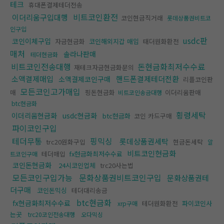
테크
휴대폰결제테더전송
비트코인환전
이더리움구입대행
코인현금직거래
롯데상품권비트코
인구입
usdc판
코인이체구입
자금현금화
코인해외지갑 매입
태더원화환전
매처
솔라나판매
테더현금화
비트코인전송대행
돈현금화최저수수료
재테크자금현금화문의
소액결제매입
핸드폰결제테더전환
소액결제코인구매
리플코인판
모든코인고가매입
매
핑돈현금화
이더리움판매
비트코인송금대행
btc현금화
횡령세탁
이더리움현금화
usdc현금화
btc현금화
코인 카드구매
파이코인구입
테더무통
핑믹싱
롯데상품권세탁
trc20원화구입
현금돈세탁
알
비트코인현금화
테더매입
fx현금화최저수수료
트코인구매
코인돈현금화
24시코인업체
trc20사는법
모든코인구입가능
문화상품권비트코인구입
문화상품권테
더구매
코인돈믹싱
테더대리송금
btc현금화
fx현금화최저수수료
테더원화환전
파이코인사
xrp구매
는곳
trc20코인전송대행
오다믹싱