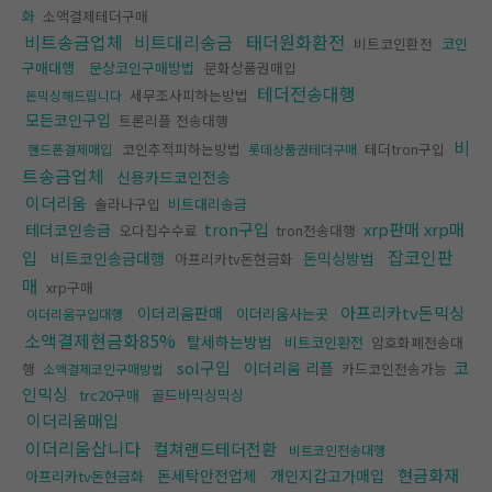
화
소액결제테더구매
비트송금업체
비트대리송금
태더원화환전
비트코인환전
코인
구매대행
문상코인구매방법
문화상품권매입
테더전송대행
세무조사피하는방법
돈믹싱해드립니다
모든코인구입
트론리플 전송대행
비
코인추적피하는방법
테더tron구입
핸드폰결제매입
롯데상품권테더구매
트송금업체
신용카드코인전송
이더리움
솔라나구입
비트대리송금
tron구입
xrp판매 xrp매
테더코인송금
오다집수수료
tron전송대행
잡코인판
입
비트코인송금대행
돈믹싱방법
아프리카tv돈현금화
매
xrp구매
아프리카tv돈믹싱
이더리움판매
이더리움사는곳
이더리움구입대행
소액결제현금화85%
탈세하는방법
비트코인환전
암호화폐전송대
sol구입
코
이더리움 리플
행
카드코인전송가능
소액결제코인구매방법
인믹싱
trc20구매
골드바믹싱믹싱
이더리움매입
이더리움삽니다
컬쳐랜드테더전환
비트코인전송대행
현금화재
돈세탁안전업체
개인지갑고가매입
아프리카tv돈현금화