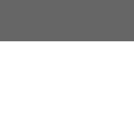
이용약관
개인정보처리방침
예림치과의원