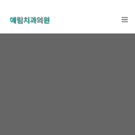
콘
텐
예림치과의원
츠
로
건
너
뛰
기
온라인상담
홈
온라인상담
온라인상담