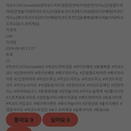
어코드(코드bmw6060)|어코드먹튀검증|안전바카라|안전카지노|강원랜드바
카라|안전놀이터|어코드주소|사설토토사이트|메이저공원|라이브베팅|어코드
카지노|메이저사이트|라이브배팅|어코드추천인|동행복권|메이저놀이터|어코
드주소|보스코어게임|
작성자
Linh
작성일
2026-06-30 13:27
조회
13
#어코드(코드bmw6060) #어코드먹튀검증 #라이브베팅 #동행복권 #어코드
코드 #안전바카라 #라이브배팅 #메이저카지노 #강원랜드바카라 #메이저사
이트 #1인칭바카라 #어코드주소 #어코드카지노 #어코드주소 #어코드추천
코드 #카지노사이트 #사설토토사이트 #안전사이트 #어코드도메인 #안전카
지노 #바카라보너스 #동행파워볼 #안전놀이터 #카지노블랙잭 #단폴사이트
#스포츠토토사이트 #검증놀이터 #메이저공원 #메이저바카라 #토토사이트
#어코드가입코드 #페이백이벤트 #메이저놀이터 #안전공원 #출석이벤트 #
검증사이트 #어코드추천인 #보스코어게임 #슬롯사이트 #토토mlb
좋아요
0
싫어요
0