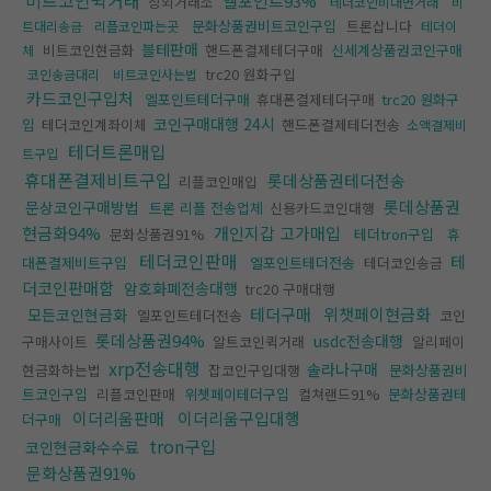
비트코인퀵거래
엘포인트93%
장외거래소
테더코인비대면거래
비
문화상품권비트코인구입
트론삽니다
트대리송금
리플코인파는곳
테더이
블테판매
비트코인현금화
핸드폰결제테더구매
신세계상품권코인구매
체
trc20 원화구입
코인송금대리
비트코인사는법
카드코인구입처
엘포인트테더구매
휴대폰결제테더구매
trc20 원화구
코인구매대행 24시
입
테더코인계좌이체
핸드폰결제테더전송
소액결제비
테더트론매입
트구입
휴대폰결제비트구입
롯데상품권테더전송
리플코인매입
롯데상품권
문상코인구매방법
트론 리플 전송업체
신용카드코인대행
현금화94%
개인지갑 고가매입
문화상품권91%
테더tron구입
휴
테더코인판매
테
대폰결제비트구입
엘포인트테더전송
테더코인송금
더코인판매함
암호화폐전송대행
trc20 구매대행
테더구매
위챗페이현금화
모든코인현금화
엘포인트테더전송
코인
롯데상품권94%
usdc전송대행
구매사이트
알트코인퀵거래
알리페이
xrp전송대행
솔라나구매
현금화하는법
잡코인구입대행
문화상품권비
트코인구입
리플코인판매
위쳇페이테더구입
컬쳐랜드91%
문화상품권테
이더리움판매
이더리움구입대행
더구매
tron구입
코인현금화수수료
문화상품권91%