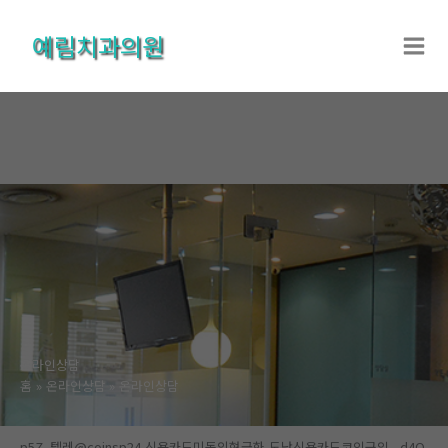
콘
텐
예림치과의원
츠
로
건
너
뛰
기
온라인상담
홈
온라인상담
온라인상담
p5Z_텔레@coinsp24 신용카드미동의현금화 도난신용카드코인구입 _d4O