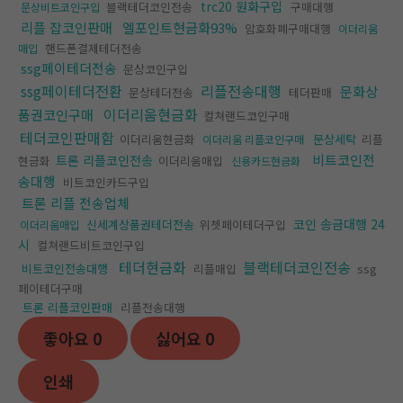
trc20 원화구입
블랙테더코인전송
구매대행
문상비트코인구입
리플 잡코인판매
엘포인트현금화93%
암호화폐구매대행
이더리움
핸드폰결제테더전송
매입
ssg페이테더전송
문상코인구입
ssg페이테더전환
리플전송대행
문화상
문상테더전송
테더판매
이더리움현금화
품권코인구매
컬쳐랜드코인구매
테더코인판매함
이더리움현금화
문상세탁
리플
이더리움 리플코인구매
비트코인전
트론 리플코인전송
현금화
이더리움매입
신용카드현금화
송대행
비트코인카드구입
트론 리플 전송업체
코인 송금대행 24
신세계상품권테더전송
위쳇페이테더구입
이더리움매입
시
컬쳐랜드비트코인구입
테더현금화
블랙테더코인전송
비트코인전송대행
리플매입
ssg
페이테더구매
트론 리플코인판매
리플전송대행
좋아요
0
싫어요
0
인쇄