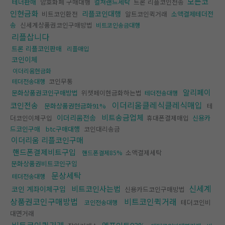
모든코
테더판매
암호화폐 구매대행
컬쳐랜드세탁
트론 리플코인전송
인현금화
리플코인대행
비트코인환전
알트코인퀵거래
소액결제테더전
송
신세계상품권코인구매방법
비트코인송금대행
리플삽니다
트론 리플코인판매
리플매입
코인이체
이더리움현금화
코인무통
테더전송대행
알리페이
문화상품권코인구매방법
위챗페이현금화하는법
테더전송대행
이더리움클레식클레식매입
코인전송
문화상품권현금화91%
테
비트송금업체
이더리움전송
더코인이체구입
휴대폰결제매입
신용카
드코인구매
btc구매대행
코인대리송금
이더리움 리플코인구매
핸드폰결제비트구입
소액결제세탁
핸드폰결제85%
문화상품권비트코인구입
문상세탁
테더전송대행
신세계
비트코인사는법
코인 계좌이체구입
신용카드코인구매방법
상품권코인구매방법
비트코인퀵거래
테더코인비
코인전송대행
대면거래