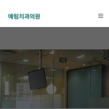
콘
텐
예림치과의원
츠
로
건
너
뛰
기
온라인상담
홈
온라인상담
온라인상담