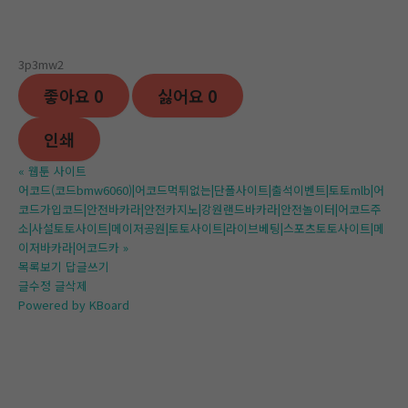
3p3mw2
좋아요
0
싫어요
0
인쇄
«
웹툰 사이트
어코드(코드bmw6060)|어코드먹튀없는|단폴사이트|출석이벤트|토토mlb|어
코드가입코드|안전바카라|안전카지노|강원랜드바카라|안전놀이터|어코드주
소|사설토토사이트|메이저공원|토토사이트|라이브베팅|스포츠토토사이트|메
이저바카라|어코드카
»
목록보기
답글쓰기
글수정
글삭제
Powered by KBoard