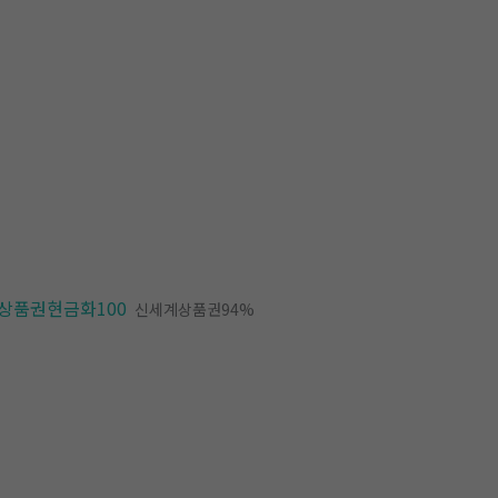
상품권현금화100
신세계상품권94%