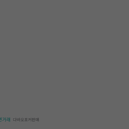
면거래
다바오포커판매