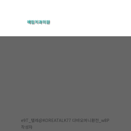
콘
텐
예림치과의원
츠
로
건
너
뛰
기
온라인상담
홈
온라인상담
온라인상담
e9T_텔레@KOREATALK77 다바오머니환전_w8P
작성자