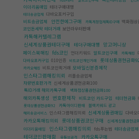
이더리움매입
테더구매대행
다바오포커구입
테더송금업체
안전한에그구매
비트송금업체
백화점상
카톡계정업체톡ID구매
코인돈세탁 테더거래
보안라우터판매
카톡해커텔레그램
신세계상품권테더구매
망고머니상
테더구매대행
fds코인
페이스북해킹
언더키워드
알트코인구매
카톡해킹
롯데상품권현금화9
010인증
다바오포커구입
비트코인개인거래
모바일신분증제작
비트코인퀵거래
카카오해킹
인스타그램해킹의뢰
리플송금업체
차량번호판가격
신세계상품권현금화100
톡ID거래 해외카톡구매
백화점상품권현금화100
번호판제작
해외카톡생성
비트코인 카드구입
테더현금화
카톡아이디판매
블랙키워드 광고
롯데상품권현금화92
신세계상품권매입
인스타그램해킹의뢰
다바오
해외송금서비스
롯데상품권코인구매
카카오톡해킹의뢰
신세계상품권현금화
인스타그램해킹의뢰
fds푸는법
테더송금업체
이더리움매입
테더코인판매함
카카오톡구매
유튜브공격