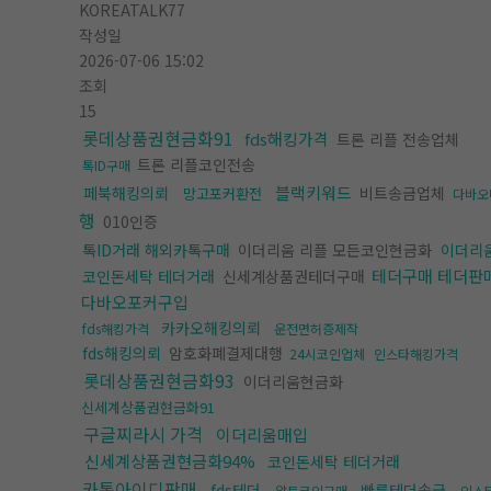
KOREATALK77
작성일
2026-07-06 15:02
조회
15
롯데상품권현금화91
fds해킹가격
트론 리플 전송업체
트론 리플코인전송
톡ID구매
블랙키워드
페북해킹의뢰
비트송금업체
망고포커환전
다바오
행
010인증
톡ID거래 해외카톡구매
이더리움 리플 모든코인현금화
이더리
테더구매 테더판
코인돈세탁 테더거래
신세계상품권테더구매
다바오포커구입
카카오해킹의뢰
fds해킹가격
운전면허증제작
fds해킹의뢰
암호화폐결제대행
24시코인업체
인스타해킹가격
롯데상품권현금화93
이더리움현금화
신세계상품권현금화91
구글찌라시 가격
이더리움매입
신세계상품권현금화94%
코인돈세탁 테더거래
카톡아이디판매
fds테더
빠른테더송금
알트코인구매
인스