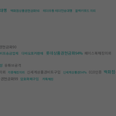
송대행
백화점상품권현금화98
테더무통 테더전송대행
블랙키워드 의뢰
권현금화90
롯데상품권현금화94%
페이스북해킹의뢰
비트송금업체
다바오포커판매
생성
유튜브공격
백화점
의뢰
신세계상품권비트구입
010인증
각종해킹의뢰
신세계상품권94%
권현금화99
암호화폐구입
카톡해킹