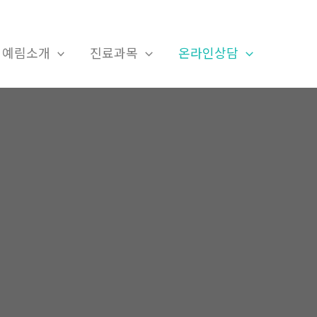
예림소개
진료과목
온라인상담