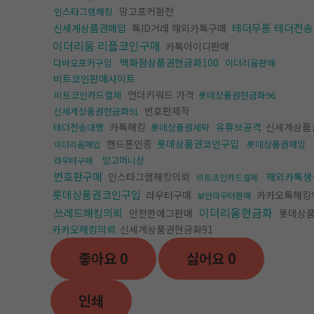
망고포커환전
인스타그램해킹
테더무통 테더전
신세계상품권매입
톡ID거래 해외카톡구매
이더리움 리플코인구매
카톡아이디판매
백화점상품권현금화100
다바오포커구입
이더리움판매
비트코인판매사이트
언더키워드 가격
비트코인카드결제
롯데상품권현금화96
번호판제작
신세계상품권현금화91
카톡해킹
유튜브공격
신세계상품
테더전송대행
롯데상품권세탁
핸드폰인증
롯데상품권코인구입
롯데상품권매입
이더리움매입
망고머니상
라우터구매
번호판구매
인스타그램해킹의뢰
해외카톡
비트코인카드결제
롯데상품권코인구입
라우터구매
카카오톡해킹
보안라우터판매
이더리움현금화
쓰레드해킹의뢰
안전한에그판매
롯데상품
카카오해킹의뢰
신세계상품권현금화91
좋아요
0
싫어요
0
인쇄