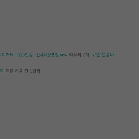
코인전송대
이디거래
010인증
라우터구매
신세계상품권94%
트
트론 리플 전송업체