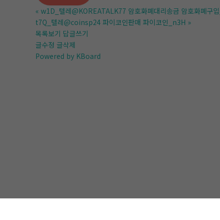
«
w1D_텔레@KOREATALK77 암호화폐대리송금 암호화폐구입
t7Q_텔레@coinsp24 파이코인판매 파이코인_n3H
»
목록보기
답글쓰기
글수정
글삭제
Powered by KBoard