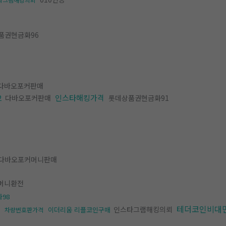
품권현금화96
다바오포커판매
2
인스타해킹가격
다바오포커판매
롯데상품권현금화91
다바오포커머니판매
머니환전
98
테더코인비대
인스타그램해킹의뢰
이더리움 리플코인구매
차량번호판가격