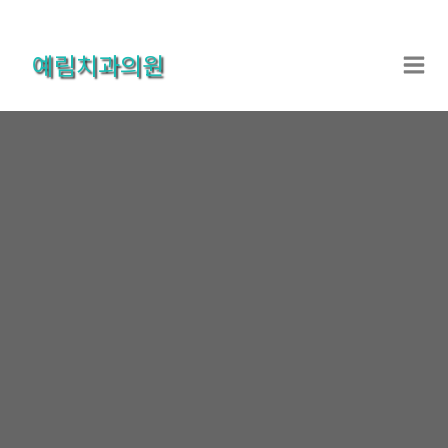
콘
텐
예림치과의원
츠
로
건
너
뛰
기
온라인상담
홈
온라인상담
온라인상담