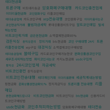
테더현금화
트론구매
암호화폐구매대행
카드코인충전업체
비트대리송금
이더리움현금화
리플코인매입
코인원화구입
xrp전송대행
카드코인구매
코인원화구입
테더송금업체
이더리움사는곳
불법자금세탁
알트코인매입
롯데상품권비트구입
탈세
코인현금직거래
하는방법
비트코인퀵거래
금은돈현금화
소액결제현금화85%
검돈믹싱
트론
장외거래
btc현금화
코인 구매대행 24시
돈믹싱문의
대검믹싱
리플전송업체
xrp구입
소액결제코인구매방법
블테구입
카드로코인구매가능한곳
문화상품권코인구입
테더송금업체
세무조사피하는방법
파이코인사는곳
카지노현금화
usdc구입처
24시코인업체
자금세탁
핑믹싱
비트코인환전
돈믹싱문의
비트코인전송대행
세금적게내는방법
테더개인거래
이더리움판매
리플
핑현금화
정치자금믹싱
트론리플 전송대행
문화상품권현금화91%
매입
비트코인현금화
비트코인믹싱
신용카드비
돈현금화해드립니다
btc현금화
트코인구매방법
코인추적피하는방법
usdc현금화
테더전송
암호화폐구매대행