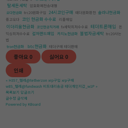
탈세돈세탁
암호화폐전송대행
24시코인구매
솔라나현금화
trc20원화구입
태더원화환전
오다현금화
코인 현금화 수수료
중고오다
리플매입
테더트론매입
이더리움현금화
fx세탁최저수수료
돈
코인현금직거래
불법자금세탁
컬쳐랜드매입
믹싱최저수수료
카지노현금화
trc20사는
법
btc현금화
tron현금화
테더구매 테더판매
좋아요
0
싫어요
0
인쇄
«
H357_텔레@tetherzon xrp구입 xrp구매
w8S_텔레@fundwash 비트대리송금 테더개인지갑_w1P
»
목록보기
답글쓰기
글수정
글삭제
Powered by KBoard