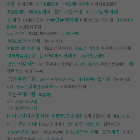
대행
테더판매
비트송금업체
이더리움현금화
소액결제테더구매
알트코인구매
비트코인퀵거래
테더돈세탁
코인돈세탁
자금현금화업체
돈세탁
usdc현금화
비트코인판매사이트
가상화폐선
코인원화구입
물거래
가상화폐자금세탁
trc20 구매
usdc판매처
알트코인퀵거래
해외돈믹싱
비트코인판매사이트
비트코인전송대행
컬쳐랜드테더구매
알트코인퀵거래
돈세탁해외거래소
이더리움사는곳
usdc전송대행
코인 신용카드
해
휴대폰결제테더전환
문화상품권매입
자금현금화업체
외돈믹싱
솔라나구매
금은돈현금화
가상화폐선물거래
검돈현금화
도난신용카드코인구입
핸드폰결제현금화85%
업체
롯데상품권매입
코인구매대행
리플매입
비트코인카드구입
파이코인전송대행
테더코인비대면거래
비트코인전송대행
솔라나전송대행
비트코인환
트론삽니다
trc20 구매대행
코인추적피하는방법
검돈현금화
전
알트코인퀵거래
오다세탁
tron현금화
트론 리플코인판매
국내거
래소fds막혔을때
테더코인이체구입