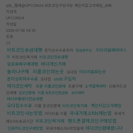
q0L_텔레@UPCOIN24 모든코인구입가능 개인지갑고가매입_d0B
작성자
UPCOIN24
작성일
2026-07-08 04:38
조회
13
비트코인송금대행
이더리움메타마스
돈믹싱수수료최저
현금돈믹싱
크
비트코인퀵거래
비트코인전송대행
테더개인거래
암호화폐구매대행
솔라나구매
리플코인파는곳
이더리움파는곳
오다집
usdc구입처
돈믹싱최저수수료
오다집
테더코인세탁
트론 리플코인판매
트론구매
소액결제세탁
신용카드코
인대행
잡코인판매
리플 모든코인현금화
오다세탁
테더무통테더전송대행
오다집수수료
개인지갑고가매입
리플 잡코인판매
비트코인퀵거래
비트코인사는방법
국내거래소fds깨는법
이더리움 리플
국내거
핸드폰결제코인구매방법
비트코인퀵거래
래소fds송금시간
테더코인판매합니다
신용카드코인구매방법
국내거래소fds막혔을때