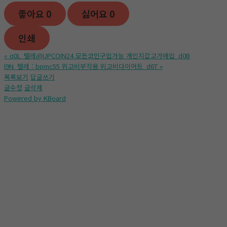
좋아요
0
싫어요
0
인쇄
«
q0L_텔레@UPCOIN24 모든코인구입가능 개인지갑고가매입_d0B
l9N_텔레 : bpmc55 위고비부작용 위고비다이어트_d6T
»
목록보기
답글쓰기
글수정
글삭제
Powered by KBoard