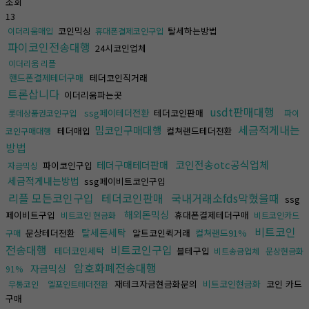
조회
13
코인믹싱
탈세하는방법
이더리움매입
휴대폰결제코인구입
파이코인전송대행
24시코인업체
이더리움 리플
핸드폰결제테더구매
테더코인직거래
트론삽니다
이더리움파는곳
usdt판매대행
ssg페이테더전환
테더코인판매
롯데상품권코인구입
파이
세금적게내는
밈코인구매대행
테더매입
컬쳐랜드테더전환
코인구매대행
방법
코인전송otc공식업체
테더구매테더판매
파이코인구입
자금믹싱
세금적게내는방법
ssg페이비트코인구입
리플 모든코인구입
테더코인판매
국내거래소fds막혔을때
ssg
해외돈믹싱
페이비트구입
휴대폰결제테더구매
비트코인 현금화
비트코인카드
비트코인
탈세돈세탁
문상테더전환
알트코인퀵거래
컬쳐랜드91%
구매
전송대행
비트코인구입
테더코인세탁
블테구입
비트송금업체
문상현금화
암호화폐전송대행
자금믹싱
91%
재테크자금현금화문의
비트코인현금화
코인 카드
무통코인
엘포인트테더전환
구매