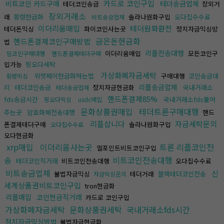
카드로 코인구입
비트코인 카드구매
테더송금업체
테더코인송금
장외거
장외거래소
래
횡령현금화
솔라나원화구입
오다집수수료
비트송금업체
이더리움매입
테더원화환전
테더돈믹싱
파이코인사는곳
정치자금믹싱방
금은돈현금화
핸드폰결제코인구매방법
법
리플전송대행
이더리움매입
모든코인구
밈코인구매대행
핸드폰결제테더구매
입가능
핑오다세탁
가상화폐자금세탁
위챗페이현금화하는법
구매대행
코인송금대
횡령믹싱
리플송금업체
리
테더코인송금
정치자금현금화
국내거래소
테더송금업체
핸드폰결제85%
fds송금시간
국내거래소fds뚫어
핑오다믹싱
usdc매입
문화상품권매입
테더트론구매대행
주는곳
암호화폐전송대행
핸드
리플삽니다
자금세탁문의
폰결제테더구매
솔라나원화구입
오다집수수료
오다현금화
xrp매입
이더리움사는곳
트론 리플코인전
엘포인트비트코인구입
송
비트코인전송대행
테더코인직거래
비트코인전송대행
오다집수수료
비트송금업체
신
불법자금믹싱
테더거래
블랙테더코인전송
자금믹싱문의
세계상품권비트코인구입
tron현금화
리플매입
코인현금직거래
카드로 코인구입
가상화폐자금세탁
문화상품권세탁
국내거래소fds시간
정치자금믹싱방법
불법자금현금화