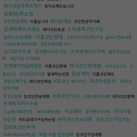
테더코인추척피하기
돈믹싱해드립니다
빗썸fds푸는법
테더손대손
코인전송대행
리플삽니다
코인현금직거래
돈세탁해외거래소
소액결제코인구입
테더코인송금
리플코인판매
솔라나전송대행
신용카드비트코인구입
솔라나전송대행
코인구매대행 24시
신세계상품권테더전환
오다집수수료
소액결제코인구매
컬쳐랜드비트구입
불법자금현금
화
개인지갑 고가매입
테더코인판매함
위챗페이현금화전문
리플코인판매
비트코인구입
리
문상세탁
코인현금직거래
탈세하는방법
리플코인매입
플삽니다
자금믹싱문의
코인이체구입
비트코인 체크카드
테더코
테더코인매입
인직거래
비트코인믹싱
잡코인판매
밈코인전송대행
테더코인판매
트론리플전송대행
돈세탁최저수수료
이더리움
자금세탁
컬쳐랜드91%
ssg페이테더전송
테더트론현금화
사는곳
바이낸스전송대행
모든코인구입가능
카드로테더구입하는법
업비트코인추적
트론 리플 전송업체
잡코인구입대행
국내거래소fds깨는법