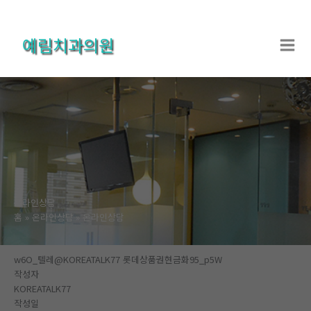
콘
텐
예림치과의원
츠
로
건
너
뛰
기
온라인상담
홈
온라인상담
온라인상담
w6O_텔레@KOREATALK77 롯데상품권현금화95_p5W
작성자
KOREATALK77
작성일