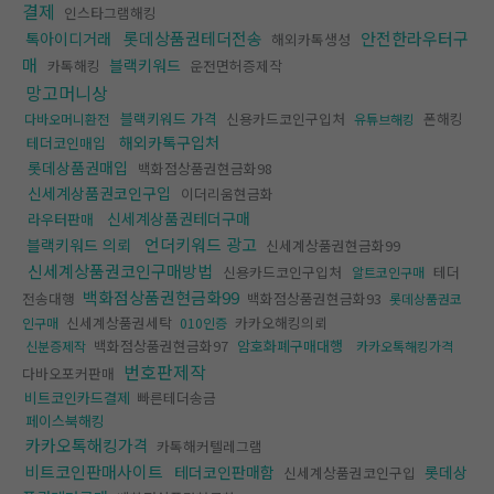
결제
인스타그램해킹
롯데상품권테더전송
안전한라우터구
톡아이디거래
해외카톡생성
매
블랙키워드
카톡해킹
운전면허증제작
망고머니상
블랙키워드 가격
신용카드코인구입처
폰해킹
다바오머니환전
유튜브해킹
해외카톡구입처
테더코인매입
롯데상품권매입
백화점상품권현금화98
신세계상품권코인구입
이더리움현금화
신세계상품권테더구매
라우터판매
언더키워드 광고
블랙키워드 의뢰
신세계상품권현금화99
신세계상품권코인구매방법
신용카드코인구입처
테더
알트코인구매
백화점상품권현금화99
전송대행
백화점상품권현금화93
롯데상품권코
신세계상품권세탁
카카오해킹의뢰
인구매
010인증
백화점상품권현금화97
암호화폐구매대행
신분증제작
카카오톡해킹가격
번호판제작
다바오포커판매
비트코인카드결제
빠른테더송금
페이스북해킹
카카오톡해킹가격
카톡해커텔레그램
비트코인판매사이트
테더코인판매함
롯데상
신세계상품권코인구입