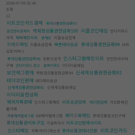
2026-07-09 01:45
조회
12
비트코인카드결제
롯데상품권현금화93
리플코인매입
백화점상품권현금화100
언더키워드
운전면허증제작
가격
페북해킹의뢰
리플송금업체
폰해킹
쓰레드해킹
롯데상품권현금화94
빠른테더송금
리플송금업체
다바
오포커머니
인스타그램해킹의뢰
롯데상품권현금화96
유튜브공격
안전한라우터
구매
이더리움매입
언더키워드 광고
블랙키워드
보안에그판매
신세계상품권현금화92
백화점상품권현금화94
테더코인판매
테더해외송금
신세계상품권현금화91
신세계상품권매입
이더리움현금화
해외카톡판매
비트송금업체
인스타그램해킹
테더현금화
가상화폐선
물거래
페이스북해킹
DB해커텔레그램
롯데상품권코인구매
카톡해커텔레그램
롯데상품권비트구입
비트코인판매사이트
구글찌라시
비트코인카드
인스타해킹
롯데상품권테더전환
카톡아이디파는곳