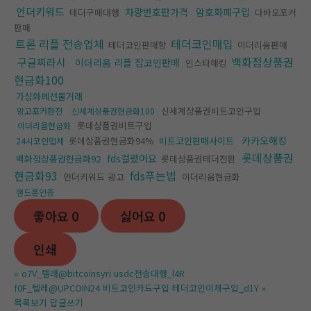
언더키워드
차량번호판가격
암호화폐구입
테더구매대행
다바오포커
판매
트론 리플 전송업체
테더코인매입
테더코인판매함
이더리움판매
백화점상품권
구글찌라시
이더리움 리플 잡코인판매
인스타해킹
현금화100
가상화폐선물거래
신세계상품권비트코인구입
망고포커환전
신세계상품권현금화100
롯데상품권비트구입
이더리움현금화
카카오해킹
롯데상품권현금화94%
비트코인판매사이트
24시코인업체
롯데상품권
fds걸렸어요
백화점상품권현금화92
롯데상품권테더전환
현금화93
fds푸는법
언더키워드 광고
이더리움현금화
핸드폰인증
좋아요
0
싫어요
0
인쇄
«
o7V_텔래@bitcoinsyri usdc전송대행_l4R
f0F_텔레@UPCOIN24 비트코인카드구입 테더코인이체구입_d1Y
»
목록보기
답글쓰기