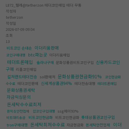
L872_텔레@tetherzon 테더코인매입 테더 무통
작성자
tetherzon
작성일
2026-07-09 09:04
조회
13
이더리움판매
비트코인 손대손
btc파는곳
이더리움매입
코인구매대행
테더트론매입
신용카드코인
솔라나구매
문화상품권비트코인구입
구매
리플코인매입
문화상품권현금화91%
컬쳐랜드테더전송
sol판매처
코인현금화
신세계상품권94%
테더코인판매
테더전송대행
수수료
테더트론매입
문화상품권세탁
자금믹싱문의
돈세탁수수료최저
ssg페이93%
돈믹싱안전업체
잡코인구입대행
롯데상품권코인구입
비트코인현금화
비트코인현금화
비트대리송금
돈세탁최저수수료
이더
tron구매대행
자금현금화
돈세탁안전업체