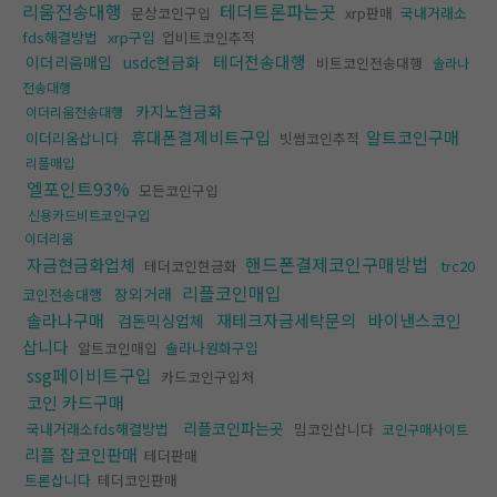
리움전송대행
테더트론파는곳
문상코인구입
xrp판매
국내거래소
fds해결방법
xrp구입
업비트코인추적
테더전송대행
이더리움매입
usdc현금화
비트코인전송대행
솔라나
전송대행
카지노현금화
이더리움전송대행
휴대폰결제비트구입
알트코인구매
이더리움삽니다
빗썸코인추적
리플매입
엘포인트93%
모든코인구입
신용카드비트코인구입
이더리움
핸드폰결제코인구매방법
자금현금화업체
테더코인현금화
trc20
리플코인매입
장외거래
코인전송대행
솔라나구매
재테크자금세탁문의
바이낸스코인
검돈믹싱업체
삽니다
알트코인매입
솔라나원화구입
ssg페이비트구입
카드코인구입처
코인 카드구매
리플코인파는곳
국내거래소fds해결방법
밈코인삽니다
코인구매사이트
리플 잡코인판매
테더판매
트론삽니다
테더코인판매