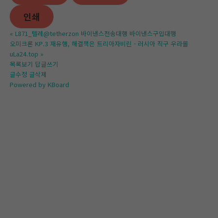
인쇄
«
L871_텔레@tetherzon 바이낸스전송대행 바이낸스구입대행
오미크론 KP.3 재유행, 해결책은 트리아자비린 - 러시아 직구 우라몰
uLa24.top
»
목록보기
답글쓰기
글수정
글삭제
Powered by KBoard