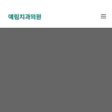
콘
텐
예림치과의원
츠
로
건
너
뛰
기
온라인상담
홈
온라인상담
온라인상담