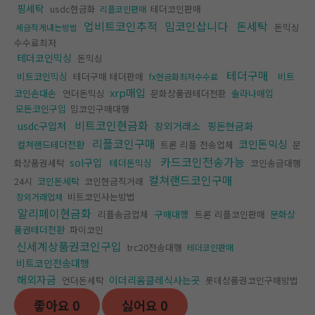
핑세탁
usdc현금화
테더코인판매
리플코인판매
업비트코인추적
밈코인삽니다
돈세탁
돈믹싱
세금적게내는방법
수수료최저
테더코인믹싱
돈믹싱
테더구매
비트코인믹싱
테더구매 테더판매
비트
fx현금화최저수수료
xrp매입
코인손대손
언더돈믹싱
문화상품권테더전환
솔라나매입
모든코인구입
밈코인구매대행
비트코인현금화
usdc구입처
장외거래소
핑돈현금화
리플코인구매
코인돈믹싱
컬쳐랜드테더전환
트론 리플 전송업체
문
카드코인전송가능
sol구입
화상품권세탁
테더돈믹싱
코인송금대행
컬쳐랜드코인구매
24시
코인돈세탁
코인현금직거래
비트코인사는방법
장외거래업체
알리페이현금화
리플송금업체
구매대행
트론 리플코인판매
문화상
품권테더전환
파이코인
신세계상품권코인구입
trc20전송대행
테더코인판매
비트코인전송대행
해외자금
이더리움클레식사는곳
언더돈세탁
롯데상품권코인구매방법
좋아요
0
싫어요
0