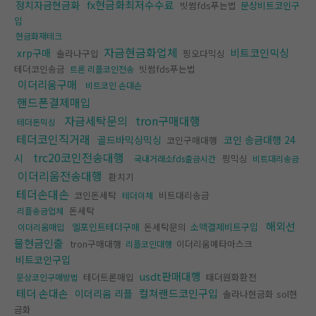
fx현금화최저수수료
정치자금현금화
빗썸fds푸는법
문상비트코인구
입
현금화재테크
자금현금화업체
비트코인믹싱
xrp구매
솔라나구입
핑오다믹싱
테더코인송금
빗썸fds푸는법
트론 리플코인전송
이더리움구매
비트코인 손대손
핸드폰결제매입
자금세탁문의
tron구매대행
테더돈믹싱
테더코인직거래
골드바믹싱믹싱
코인 송금대행 24
코인구매대행
trc20코인전송대행
시
핑믹싱
국내거래소fds출금시간
비트대리송금
이더리움전송대행
환치기
테더손대손
코인돈세탁
비트대리송금
테더이체
돈세탁
리플송금업체
해외선
엘포인트테더구매
돈세탁문의
소액결제비트구입
이더리움매입
물현금인출
tron구매대행
이더리움메타마스크
리플코인대행
비트코인구입
usdt판매대행
테더트론매입
태더원화환전
문상코인구매방법
테더 손대손
컬쳐랜드코인구입
이더리움 리플
솔라나현금화 sol현
금화