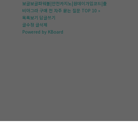
보글보글파워볼|안전카지노|원데이가입코드|출
비아그라 구매 전 자주 묻는 질문 TOP 10
»
목록보기
답글쓰기
글수정
글삭제
Powered by KBoard