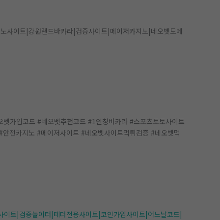
지노사이트|강원랜드바카라|검증사이트|메이저카지노|네오벳도메
네오벳가입코드 #네오벳추천코드 #1인칭바카라 #스포츠토토사이트
 #안전카지노 #메이저사이트 #네오벳사이트먹튀검증 #네오벳먹
노사이트|검증놀이터|테더전용사이트|코인가입사이트|어느날코드|