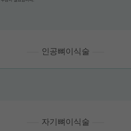
인공뼈이식술
자기뼈이식술