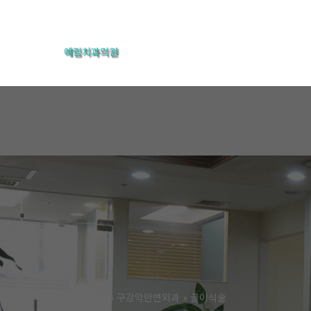
콘
텐
예림치과의원
츠
로
건
너
뛰
기
골이식술
홈
진료과목
구강악안면외과
골이식술